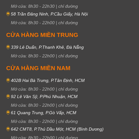
Mở cửa:
8h30
-
22h30
|
chỉ đường
58 Trần Đăng Ninh, P.Cầu Giấy, Hà Nội
Mở cửa:
8h30
-
22h00
|
chỉ đường
CỬA HÀNG MIỀN TRUNG
339 Lê Duẩn, P.Thanh Khê, Đà Nẵng
Mở cửa:
8h30
-
22h00
|
chỉ đường
CỬA HÀNG MIỀN NAM
402B Hai Bà Trưng, P.Tân Định, HCM
Mở cửa:
8h30
-
22h00
|
chỉ đường
92 Lê Văn Sỹ, P.Phú Nhuận, HCM
Mở cửa:
8h30
-
22h00
|
chỉ đường
61 Quang Trung, P.Gò Vấp, HCM
Mở cửa:
8h30
-
22h00
|
chỉ đường
642 CMT8, P.Thủ Dầu Một, HCM (Bình Dương)
Mở cửa:
8h30
-
22h00
|
chỉ đường