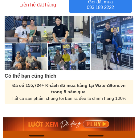
Gọi đặt mua
Liên hệ đặt hàng
093 189 2222
Có thể bạn cũng thích
Đã có 155,724+ Khách đã mua hàng tại WatchStore.vn
trong 5 năm qua.
Tất cả sản phẩm chúng tôi bán ra đều là chính hãng 100%
Orient Nam RA-
Casio Nam MTS-
AA0B05R19B
115D-1AVDF
9.480.000₫
2.823.000₫
8.058.000₫
2.399.550₫
Mua ngay
Mua ngay