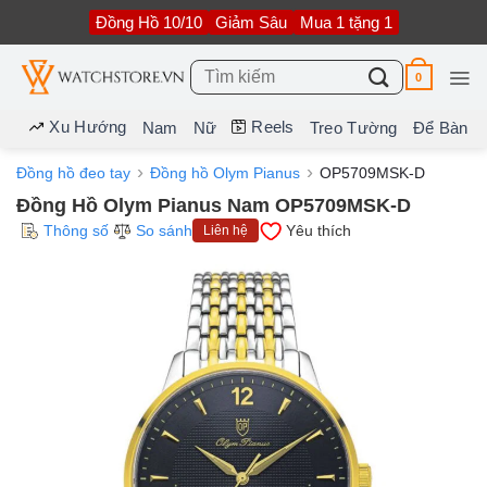
Bỏ
Đồng Hồ 10/10
Giảm Sâu
Mua 1 tặng 1
qua
nội
dung
Tìm
0
kiếm:
Xu Hướng
Reels
Nam
Nữ
Treo Tường
Để Bàn
Đồng hồ đeo tay
Đồng hồ Olym Pianus
OP5709MSK-D
Đồng Hồ Olym Pianus Nam OP5709MSK-D
Thông số
So sánh
Yêu thích
Liên hệ