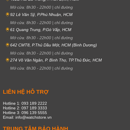
Mở cửa:
8h30
-
22h00
|
chỉ đường
92 Lê Văn Sỹ, P.Phú Nhuận, HCM
Mở cửa:
8h30
-
22h00
|
chỉ đường
61 Quang Trung, P.Gò Vấp, HCM
Mở cửa:
8h30
-
22h00
|
chỉ đường
642 CMT8, P.Thủ Dầu Một, HCM (Bình Dương)
Mở cửa:
8h30
-
22h00
|
chỉ đường
274 Võ Văn Ngân, P. Bình Thọ, TP.Thủ Đức, HCM
Mở cửa:
8h30
-
22h00
|
chỉ đường
LIÊN HỆ HỖ TRỢ
Hotline 1: 093 189 2222
Hotline 2: 097 189 3333
Hotline 3: 096 139 5555
Email: info@watchstore.vn
TRUNG TÂM BẢO HÀNH