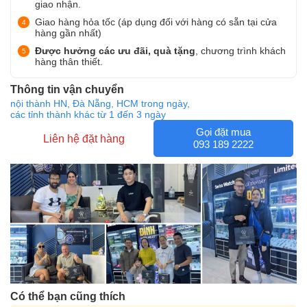
giao nhận.
Giao hàng hỏa tốc (áp dụng đối với hàng có sẵn tại cửa
hàng gần nhất)
Được hưởng các ưu đãi, quà tặng
, chương trình khách
hàng thân thiết.
Thông tin vận chuyển
nội thành HN, Đà Nẵng, HCM trong ngày,
các tỉnh thành khác từ 1 đến 3 ngày
Gọi đặt mua
Liên hệ đặt hàng
093 189 2222
Có thể bạn cũng thích