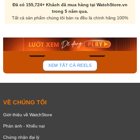
Đã có 155,724+ Khách đã mua hàng tại WatchStore.vn
trong 5 năm qua.
Tất cả sản phẩm chúng tôi bán ra đều là chính hãng 100%
Orient Nam RA-
Casio Nam MTS-
AA0B05R19B
115D-1AVDF
9.480.000₫
2.823.000₫
8.058.000₫
2.399.550₫
Mua ngay
Mua ngay
169
96
XEM TẤT CẢ REELS
VỀ CHÚNG TÔI
Giới thiệu về WatchStore
Phản ánh - Khiếu nại
Chứng nhận đại lý