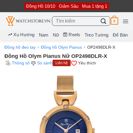
Bỏ
Đồng Hồ 10/10
Giảm Sâu
Mua 1 tặng 1
qua
nội
dung
Tìm
0
kiếm:
Xu Hướng
Reels
Nam
Nữ
Treo Tường
Để Bàn
Đồng hồ đeo tay
Đồng hồ Olym Pianus
OP2498DLR-X
Đồng Hồ Olym Pianus Nữ OP2498DLR-X
Thông số
So sánh
Yêu thích
Liên hệ