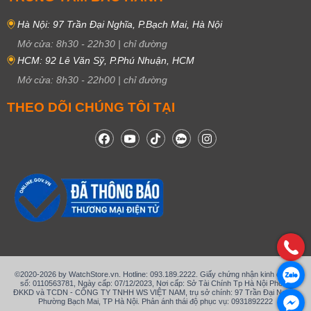
Hà Nội: 97 Trần Đại Nghĩa, P.Bạch Mai, Hà Nội
Mở cửa:
8h30
-
22h30
|
chỉ đường
HCM: 92 Lê Văn Sỹ, P.Phú Nhuận, HCM
Mở cửa:
8h30
-
22h00
|
chỉ đường
THEO DÕI CHÚNG TÔI TẠI
©2020-2026 by WatchStore.vn. Hotline: 093.189.2222. Giấy chứng nhận kinh doanh
số: 0110563781, Ngày cấp: 07/12/2023, Nơi cấp: Sở Tài Chính Tp Hà Nội Phòng
ĐKKD và TCDN - CÔNG TY TNHH WS VIỆT NAM, trụ sở chính: 97 Trần Đại Nghĩa,
Phường Bạch Mai, TP Hà Nội. Phản ánh thái độ phục vụ: 0931892222