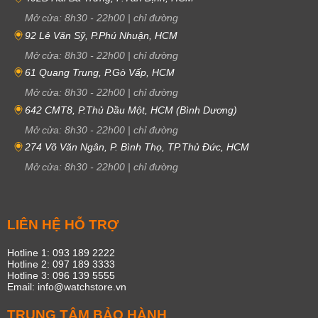
Mở cửa:
8h30
-
22h00
|
chỉ đường
92 Lê Văn Sỹ, P.Phú Nhuận, HCM
Mở cửa:
8h30
-
22h00
|
chỉ đường
61 Quang Trung, P.Gò Vấp, HCM
Mở cửa:
8h30
-
22h00
|
chỉ đường
642 CMT8, P.Thủ Dầu Một, HCM (Bình Dương)
Mở cửa:
8h30
-
22h00
|
chỉ đường
274 Võ Văn Ngân, P. Bình Thọ, TP.Thủ Đức, HCM
Mở cửa:
8h30
-
22h00
|
chỉ đường
LIÊN HỆ HỖ TRỢ
Hotline 1: 093 189 2222
Hotline 2: 097 189 3333
Hotline 3: 096 139 5555
Email: info@watchstore.vn
TRUNG TÂM BẢO HÀNH