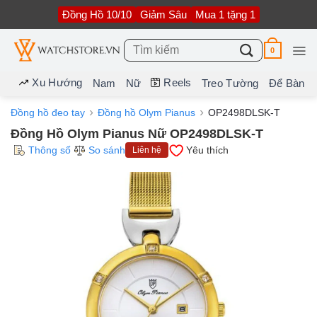
Bỏ
Đồng Hồ 10/10
Giảm Sâu
Mua 1 tặng 1
qua
nội
dung
Tìm
0
kiếm:
Xu Hướng
Reels
Nam
Nữ
Treo Tường
Để Bàn
Đồng hồ đeo tay
Đồng hồ Olym Pianus
OP2498DLSK-T
Đồng Hồ Olym Pianus Nữ OP2498DLSK-T
Thông số
So sánh
Yêu thích
Liên hệ