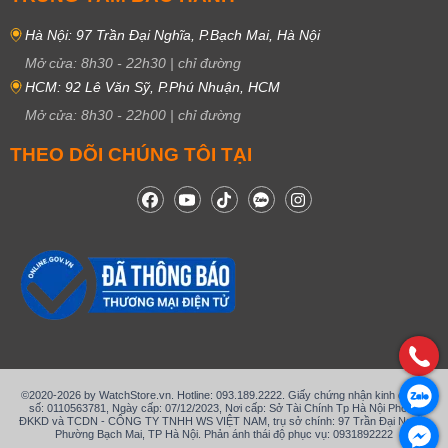
Hà Nội: 97 Trần Đại Nghĩa, P.Bạch Mai, Hà Nội
Mở cửa:
8h30
-
22h30
|
chỉ đường
HCM: 92 Lê Văn Sỹ, P.Phú Nhuận, HCM
Mở cửa:
8h30
-
22h00
|
chỉ đường
THEO DÕI CHÚNG TÔI TẠI
©2020-2026 by WatchStore.vn. Hotline: 093.189.2222. Giấy chứng nhận kinh doanh
số: 0110563781, Ngày cấp: 07/12/2023, Nơi cấp: Sở Tài Chính Tp Hà Nội Phòng
ĐKKD và TCDN - CÔNG TY TNHH WS VIỆT NAM, trụ sở chính: 97 Trần Đại Nghĩa,
Phường Bạch Mai, TP Hà Nội. Phản ánh thái độ phục vụ: 0931892222