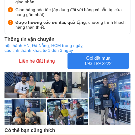
giao nhận.
Giao hàng hỏa tốc (áp dụng đối với hàng có sẵn tại cửa
hàng gần nhất)
Được hưởng các ưu đãi, quà tặng
, chương trình khách
hàng thân thiết.
Thông tin vận chuyển
nội thành HN, Đà Nẵng, HCM trong ngày,
các tỉnh thành khác từ 1 đến 3 ngày
Gọi đặt mua
Liên hệ đặt hàng
093 189 2222
Có thể bạn cũng thích