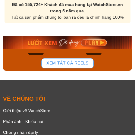
Đã có 155,724+ Khách đã mua hàng tại WatchStore.vn
trong 5 năm qua.
Tất cả sản phẩm chúng tôi bán ra đều là chính hãng 100%
Orient Nam RA-
Casio Nam MTS-
AA0B05R19B
115D-1AVDF
9.480.000₫
2.823.000₫
8.058.000₫
2.399.550₫
Mua ngay
Mua ngay
177
102
XEM TẤT CẢ REELS
VỀ CHÚNG TÔI
Giới thiệu về WatchStore
Phản ánh - Khiếu nại
Chứng nhận đại lý