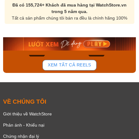
Đã có 155,724+ Khách đã mua hàng tại WatchStore.vn
trong 5 năm qua.
Tất cả sản phẩm chúng tôi bán ra đều là chính hãng 100%
Orient Nam RA-
Casio Nam MTS-
AA0B05R19B
115D-1AVDF
9.480.000₫
2.823.000₫
8.058.000₫
2.399.550₫
Mua ngay
Mua ngay
136
81
XEM TẤT CẢ REELS
VỀ CHÚNG TÔI
Giới thiệu về WatchStore
Phản ánh - Khiếu nại
Chứng nhận đại lý