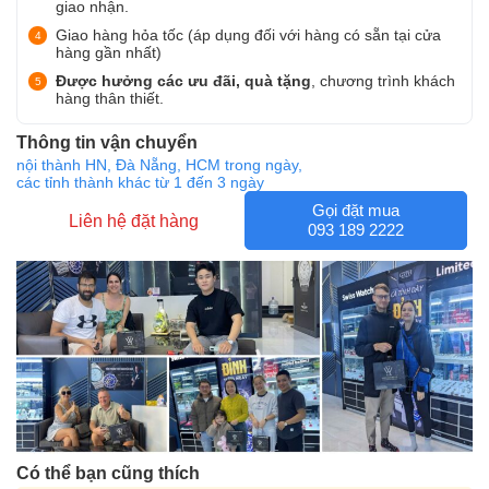
giao nhận.
Giao hàng hỏa tốc (áp dụng đối với hàng có sẵn tại cửa
hàng gần nhất)
Được hưởng các ưu đãi, quà tặng
, chương trình khách
hàng thân thiết.
Thông tin vận chuyển
nội thành HN, Đà Nẵng, HCM trong ngày,
các tỉnh thành khác từ 1 đến 3 ngày
Gọi đặt mua
Liên hệ đặt hàng
093 189 2222
Có thể bạn cũng thích