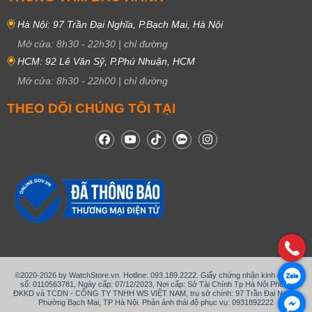
Hà Nội: 97 Trần Đại Nghĩa, P.Bạch Mai, Hà Nội
Mở cửa:
8h30
-
22h30
|
chỉ đường
HCM: 92 Lê Văn Sỹ, P.Phú Nhuận, HCM
Mở cửa:
8h30
-
22h00
|
chỉ đường
THEO DÕI CHÚNG TÔI TẠI
©2020-2026 by WatchStore.vn. Hotline: 093.189.2222. Giấy chứng nhận kinh doanh
số: 0110563781, Ngày cấp: 07/12/2023, Nơi cấp: Sở Tài Chính Tp Hà Nội Phòng
ĐKKD và TCDN - CÔNG TY TNHH WS VIỆT NAM, trụ sở chính: 97 Trần Đại Nghĩa,
Phường Bạch Mai, TP Hà Nội. Phản ánh thái độ phục vụ: 0931892222