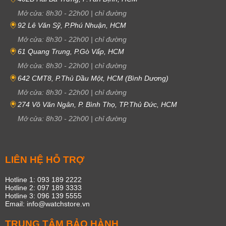
Mở cửa:
8h30
-
22h00
|
chỉ đường
92 Lê Văn Sỹ, P.Phú Nhuận, HCM
Mở cửa:
8h30
-
22h00
|
chỉ đường
61 Quang Trung, P.Gò Vấp, HCM
Mở cửa:
8h30
-
22h00
|
chỉ đường
642 CMT8, P.Thủ Dầu Một, HCM (Bình Dương)
Mở cửa:
8h30
-
22h00
|
chỉ đường
274 Võ Văn Ngân, P. Bình Thọ, TP.Thủ Đức, HCM
Mở cửa:
8h30
-
22h00
|
chỉ đường
LIÊN HỆ HỖ TRỢ
Hotline 1: 093 189 2222
Hotline 2: 097 189 3333
Hotline 3: 096 139 5555
Email: info@watchstore.vn
TRUNG TÂM BẢO HÀNH