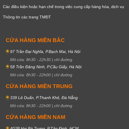
Các điều kiện hoặc hạn chế trong việc cung cấp hàng hóa, dịch vụ
Thông tin các trang TMĐT
CỬA HÀNG MIỀN BẮC
97 Trần Đại Nghĩa, P.Bạch Mai, Hà Nội
Mở cửa:
8h30
-
22h30
|
chỉ đường
58 Trần Đăng Ninh, P.Cầu Giấy, Hà Nội
Mở cửa:
8h30
-
22h00
|
chỉ đường
CỬA HÀNG MIỀN TRUNG
339 Lê Duẩn, P.Thanh Khê, Đà Nẵng
Mở cửa:
8h30
-
22h00
|
chỉ đường
CỬA HÀNG MIỀN NAM
402B Hai Bà Trưng, P.Tân Định, HCM