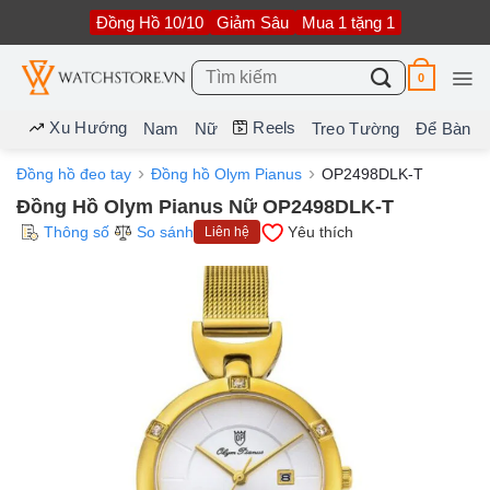
Bỏ
Đồng Hồ 10/10
Giảm Sâu
Mua 1 tặng 1
qua
nội
dung
Tìm
0
kiếm:
Xu Hướng
Reels
Nam
Nữ
Treo Tường
Để Bàn
Đồng hồ đeo tay
Đồng hồ Olym Pianus
OP2498DLK-T
Đồng Hồ Olym Pianus Nữ OP2498DLK-T
Thông số
So sánh
Yêu thích
Liên hệ