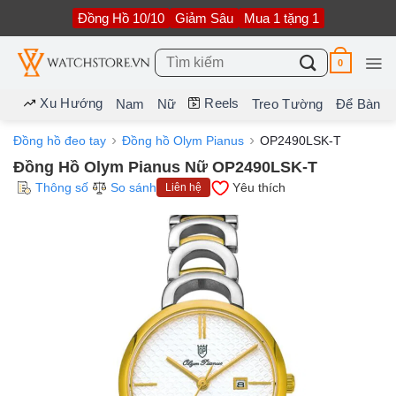
Bỏ
Đồng Hồ 10/10
Giảm Sâu
Mua 1 tặng 1
qua
nội
dung
Tìm
0
kiếm:
Xu Hướng
Reels
Nam
Nữ
Treo Tường
Để Bàn
Đồng hồ đeo tay
Đồng hồ Olym Pianus
OP2490LSK-T
Đồng Hồ Olym Pianus Nữ OP2490LSK-T
Thông số
So sánh
Yêu thích
Liên hệ