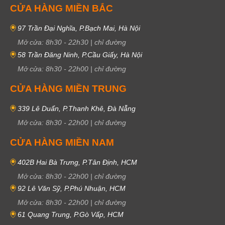
CỬA HÀNG MIỀN BẮC
97 Trần Đại Nghĩa, P.Bạch Mai, Hà Nội
Mở cửa:
8h30
-
22h30
|
chỉ đường
58 Trần Đăng Ninh, P.Cầu Giấy, Hà Nội
Mở cửa:
8h30
-
22h00
|
chỉ đường
CỬA HÀNG MIỀN TRUNG
339 Lê Duẩn, P.Thanh Khê, Đà Nẵng
Mở cửa:
8h30
-
22h00
|
chỉ đường
CỬA HÀNG MIỀN NAM
402B Hai Bà Trưng, P.Tân Định, HCM
Mở cửa:
8h30
-
22h00
|
chỉ đường
92 Lê Văn Sỹ, P.Phú Nhuận, HCM
Mở cửa:
8h30
-
22h00
|
chỉ đường
61 Quang Trung, P.Gò Vấp, HCM