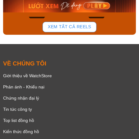
Mua ngay
Mua ngay
130
78
XEM TẤT CẢ REELS
VỀ CHÚNG TÔI
Giới thiệu về WatchStore
Phản ánh - Khiếu nại
Chứng nhận đại lý
Tin tức công ty
Top list đồng hồ
Kiến thức đồng hồ