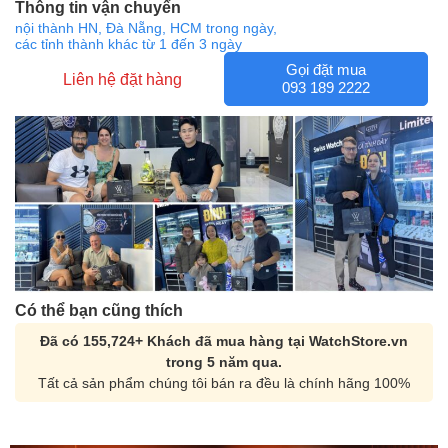
Thông tin vận chuyển
nội thành HN, Đà Nẵng, HCM trong ngày,
các tỉnh thành khác từ 1 đến 3 ngày
Gọi đặt mua
Liên hệ đặt hàng
093 189 2222
Có thể bạn cũng thích
Đã có 155,724+ Khách đã mua hàng tại WatchStore.vn
trong 5 năm qua.
Tất cả sản phẩm chúng tôi bán ra đều là chính hãng 100%
Orient Nam RA-
Casio Nam MTS-
AA0B05R19B
115D-1AVDF
9.480.000₫
2.823.000₫
8.058.000₫
2.399.550₫