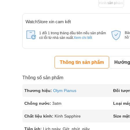
Hình sản phẩm
WatchStore xin cam kết
Bả
1 đổi 1 trong tháng đầu tiên nếu sản phẩm
hồ
có lỗi từ nhà sản xuất.
Xem chi tiết
Thông tin sản phẩm
Hướng 
Thông số sản phẩm
Thương hiệu:
Olym Pianus
Đối tượ
Chống nước:
3atm
Loại má
Chất liệu kính:
Kính Sapphire
Size mặt
Tiện ích:
Lịch ngày, Giờ, phút, giây