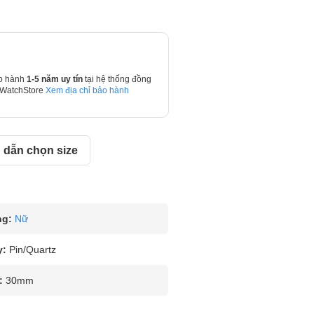
o hành
1-5 năm uy tín
tại hệ thống đồng
 WatchStore
Xem địa chỉ bảo hành
dẫn chọn size
ng:
Nữ
y:
Pin/Quartz
:
30mm