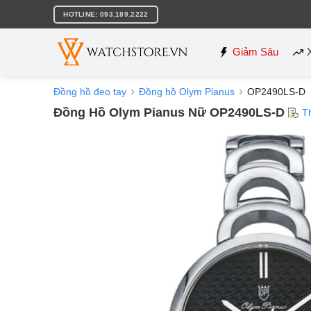
Bỏ
HOTLINE: 093.189.2222
qua
nội
dung
Giảm Sâu
Đồng hồ đeo tay
Đồng hồ Olym Pianus
OP2490LS-D
Đồng Hồ Olym Pianus Nữ OP2490LS-D
T