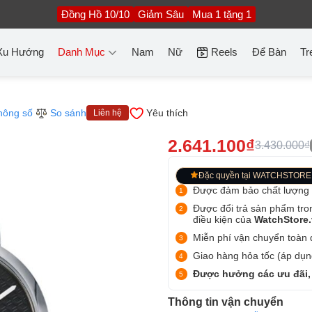
Đồng Hồ 10/10
Giảm Sâu
Mua 1 tặng 1
Xu Hướng
Danh Mục
Nam
Nữ
Reels
Để Bàn
Tr
hông số
So sánh
Yêu thích
Liên hệ
2.641.100₫
3.430.000₫
Đặc quyền tại WATCHSTORE
Được đảm bảo chất lượng
Được đổi trả sản phẩm tro
điều kiện của
WatchStore
Miễn phí vận chuyển toàn q
Giao hàng hỏa tốc (áp dụng
Được hưởng các ưu đãi,
Thông tin vận chuyển