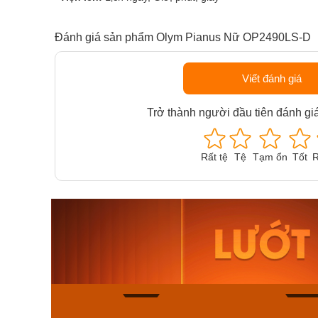
Đánh giá sản phẩm Olym Pianus Nữ OP2490LS-D
Viết đánh giá
Trở thành người đầu tiên đánh gi
Rất tệ
Tệ
Tạm ổn
Tốt
R
Orient Nam RA-
Casio N
AA0B05R19B
115D-1A
9.480.000₫
2.823.000
8.058.000₫
2.399.5
Mua ngay
Mua ng
133