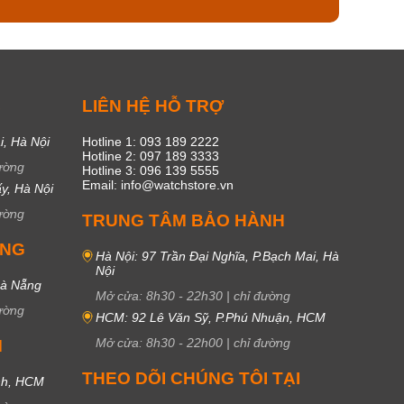
C
LIÊN HỆ HỖ TRỢ
i, Hà Nội
Hotline 1: 093 189 2222
Hotline 2: 097 189 3333
ường
Hotline 3: 096 139 5555
Email: info@watchstore.vn
y, Hà Nội
ường
TRUNG TÂM BẢO HÀNH
UNG
Hà Nội: 97 Trần Đại Nghĩa, P.Bạch Mai, Hà
Nội
Đà Nẵng
Mở cửa:
8h30
-
22h30
|
chỉ đường
ường
HCM: 92 Lê Văn Sỹ, P.Phú Nhuận, HCM
Mở cửa:
8h30
-
22h00
|
chỉ đường
M
THEO DÕI CHÚNG TÔI TẠI
nh, HCM