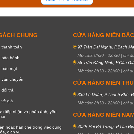
 SÁCH CHUNG
CỬA HÀNG MIỀN BẮ
 thanh toán
97 Trần Đại Nghĩa, P.Bạch Ma
Mở cửa:
8h30
-
22h30
|
chỉ đ
h bảo hành
58 Trần Đăng Ninh, P.Cầu Giấ
h bảo mật
Mở cửa:
8h30
-
22h00
|
chỉ đ
 vận chuyển
CỬA HÀNG MIỀN TR
đổi trả
339 Lê Duẩn, P.Thanh Khê, 
 về giá
Mở cửa:
8h30
-
22h00
|
chỉ đ
c tiếp nhận và phản ánh, yêu
CỬA HÀNG MIỀN NA
nại
402B Hai Bà Trưng, P.Tân Đị
iện hoặc hạn chế trong việc cung
óa, dịch vụ