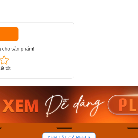
á cho sản phẩm!
ất tốt
am MTS-
Casio Nam MTS-
Casio U
VDF
RS100L-1AVDF
230EL-
₫
4.276.000₫
2.117.0
50₫
3.634.600₫
1.799.
ay
Mua ngay
Mua 
81
37
XEM TẤT CẢ REELS