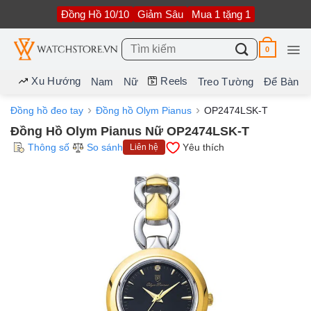
Bỏ
Đồng Hồ 10/10
Giảm Sâu
Mua 1 tặng 1
qua
nội
dung
Tìm
0
kiếm:
Xu Hướng
Reels
Nam
Nữ
Treo Tường
Để Bàn
Đồng hồ đeo tay
Đồng hồ Olym Pianus
OP2474LSK-T
Đồng Hồ Olym Pianus Nữ OP2474LSK-T
Thông số
So sánh
Yêu thích
Liên hệ