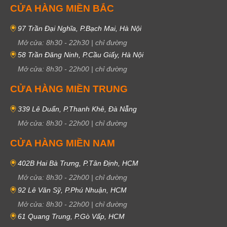
CỬA HÀNG MIỀN BẮC
97 Trần Đại Nghĩa, P.Bạch Mai, Hà Nội
Mở cửa:
8h30
-
22h30
|
chỉ đường
58 Trần Đăng Ninh, P.Cầu Giấy, Hà Nội
Mở cửa:
8h30
-
22h00
|
chỉ đường
CỬA HÀNG MIỀN TRUNG
339 Lê Duẩn, P.Thanh Khê, Đà Nẵng
Mở cửa:
8h30
-
22h00
|
chỉ đường
CỬA HÀNG MIỀN NAM
402B Hai Bà Trưng, P.Tân Định, HCM
Mở cửa:
8h30
-
22h00
|
chỉ đường
92 Lê Văn Sỹ, P.Phú Nhuận, HCM
Mở cửa:
8h30
-
22h00
|
chỉ đường
61 Quang Trung, P.Gò Vấp, HCM