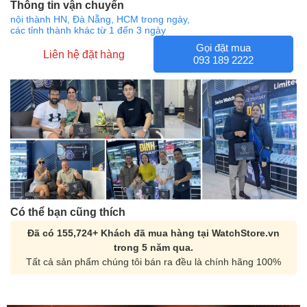
Thông tin vận chuyển
nội thành HN, Đà Nẵng, HCM trong ngày,
các tỉnh thành khác từ 1 đến 3 ngày
Gọi đặt mua
Liên hệ đặt hàng
093 189 2222
Có thể bạn cũng thích
Đã có 155,724+ Khách đã mua hàng tại WatchStore.vn
trong 5 năm qua.
Tất cả sản phẩm chúng tôi bán ra đều là chính hãng 100%
Orient Nam RA-
Casio Nam MTS-
AA0B05R19B
115D-1AVDF
9.480.000₫
2.823.000₫
8.058.000₫
2.399.550₫