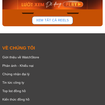
Mua ngay
Mua ngay
168
94
XEM TẤT CẢ REELS
VỀ CHÚNG TÔI
Giới thiệu về WatchStore
Phản ánh - Khiếu nại
Chứng nhận đại lý
Tin tức công ty
Top list đồng hồ
Kiến thức đồng hồ