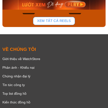
Mua ngay
Mua ngay
159
92
XEM TẤT CẢ REELS
VỀ CHÚNG TÔI
Giới thiệu về WatchStore
Phản ánh - Khiếu nại
Chứng nhận đại lý
Tin tức công ty
Top list đồng hồ
Kiến thức đồng hồ