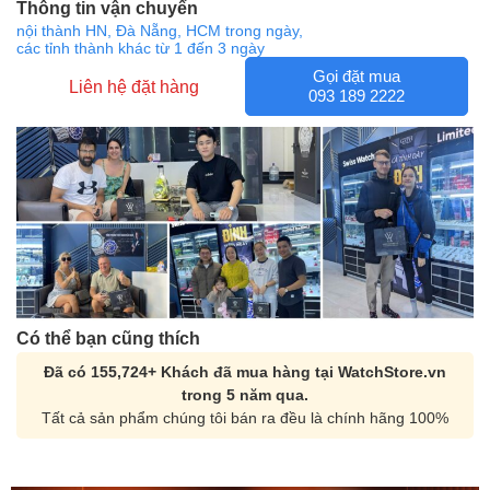
Thông tin vận chuyển
nội thành HN, Đà Nẵng, HCM trong ngày,
các tỉnh thành khác từ 1 đến 3 ngày
Gọi đặt mua
Liên hệ đặt hàng
093 189 2222
Có thể bạn cũng thích
Đã có 155,724+ Khách đã mua hàng tại WatchStore.vn
trong 5 năm qua.
Tất cả sản phẩm chúng tôi bán ra đều là chính hãng 100%
Orient Nam RA-
Casio Nam MTS-
AA0B05R19B
115D-1AVDF
9.480.000₫
2.823.000₫
8.058.000₫
2.399.550₫