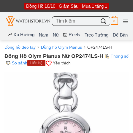
Bỏ
Đồng Hồ 10/10
Giảm Sâu
Mua 1 tặng 1
qua
nội
dung
Tìm
0
kiếm:
Xu Hướng
Reels
Nam
Nữ
Treo Tường
Để Bàn
Đồng hồ đeo tay
Đồng hồ Olym Pianus
OP2474LS-H
Đồng Hồ Olym Pianus Nữ OP2474LS-H
Thông số
So sánh
Yêu thích
Liên hệ