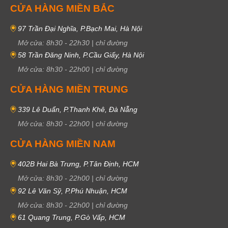
CỬA HÀNG MIỀN BẮC
97 Trần Đại Nghĩa, P.Bạch Mai, Hà Nội
Mở cửa:
8h30
-
22h30
|
chỉ đường
58 Trần Đăng Ninh, P.Cầu Giấy, Hà Nội
Mở cửa:
8h30
-
22h00
|
chỉ đường
CỬA HÀNG MIỀN TRUNG
339 Lê Duẩn, P.Thanh Khê, Đà Nẵng
Mở cửa:
8h30
-
22h00
|
chỉ đường
CỬA HÀNG MIỀN NAM
402B Hai Bà Trưng, P.Tân Định, HCM
Mở cửa:
8h30
-
22h00
|
chỉ đường
92 Lê Văn Sỹ, P.Phú Nhuận, HCM
Mở cửa:
8h30
-
22h00
|
chỉ đường
61 Quang Trung, P.Gò Vấp, HCM