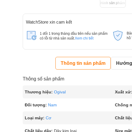
Hình sản phẩm
WatchStore xin cam kết
Bả
1 đổi 1 trong tháng đầu tiên nếu sản phẩm
hồ
có lỗi từ nhà sản xuất.
Xem chi tiết
Thông tin sản phẩm
Hướng 
Thông số sản phẩm
Thương hiệu:
Ogival
Xuất xứ:
Đối tượng:
Nam
Chống 
Loại máy:
Cơ
Chất liệ
Chất liệu dây:
Dây kim loại
Size mặt