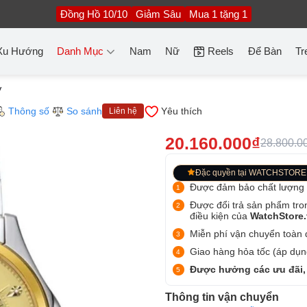
Đồng Hồ 10/10
Giảm Sâu
Mua 1 tặng 1
Xu Hướng
Danh Mục
Nam
Nữ
Reels
Để Bàn
Tr
V
Thông số
So sánh
Yêu thích
Liên hệ
20.160.000₫
28.800.0
Đặc quyền tại WATCHSTORE
Được đảm bảo chất lượng
Được đổi trả sản phẩm tro
điều kiện của
WatchStore
Miễn phí vận chuyển toàn q
Giao hàng hỏa tốc (áp dụng
Được hưởng các ưu đãi,
Thông tin vận chuyển