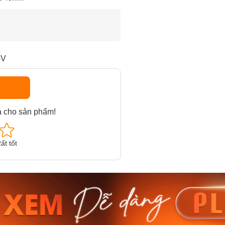
-V
á cho sản phẩm!
ất tốt
am MTS-
Casio Nam MTS-
Casio U
VDF
RS100L-1AVDF
230EL-
₫
4.276.000₫
2.117.0
50₫
3.634.600₫
1.799.
ay
Mua ngay
Mua 