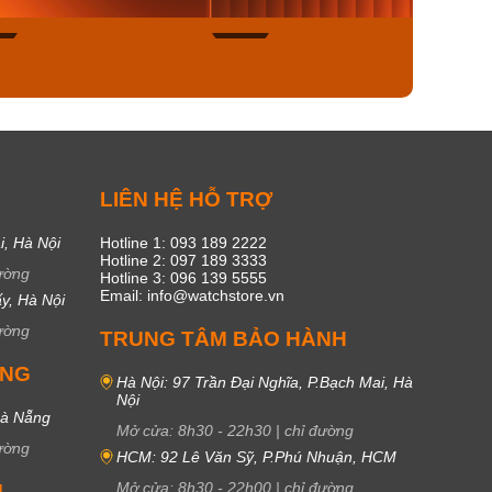
45
17
C
LIÊN HỆ HỖ TRỢ
i, Hà Nội
Hotline 1: 093 189 2222
Hotline 2: 097 189 3333
ường
Hotline 3: 096 139 5555
Email: info@watchstore.vn
y, Hà Nội
ường
TRUNG TÂM BẢO HÀNH
UNG
Hà Nội: 97 Trần Đại Nghĩa, P.Bạch Mai, Hà
Nội
Đà Nẵng
Mở cửa:
8h30
-
22h30
|
chỉ đường
ường
HCM: 92 Lê Văn Sỹ, P.Phú Nhuận, HCM
Mở cửa:
8h30
-
22h00
|
chỉ đường
M