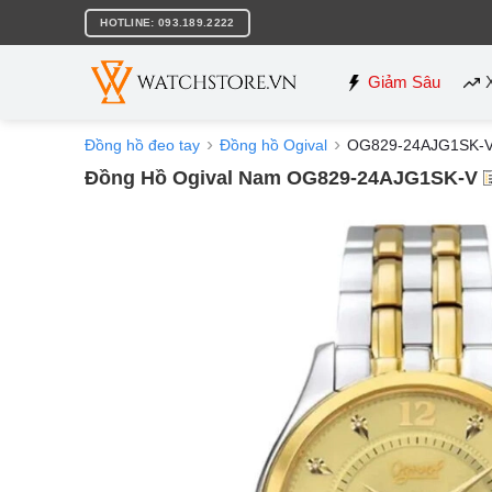
Bỏ
HOTLINE: 093.189.2222
qua
nội
dung
Giảm Sâu
Đồng hồ đeo tay
Đồng hồ Ogival
OG829-24AJG1SK-
Đồng Hồ Ogival Nam OG829-24AJG1SK-V