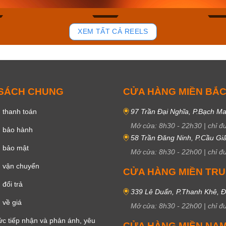
81
37
XEM TẤT CẢ REELS
 SÁCH CHUNG
CỬA HÀNG MIỀN BẮ
 thanh toán
97 Trần Đại Nghĩa, P.Bạch Ma
Mở cửa:
8h30
-
22h30
|
chỉ đ
h bảo hành
58 Trần Đăng Ninh, P.Cầu Giấ
h bảo mật
Mở cửa:
8h30
-
22h00
|
chỉ đ
 vận chuyển
CỬA HÀNG MIỀN TR
đổi trả
339 Lê Duẩn, P.Thanh Khê, 
 về giá
Mở cửa:
8h30
-
22h00
|
chỉ đ
c tiếp nhận và phản ánh, yêu
CỬA HÀNG MIỀN NA