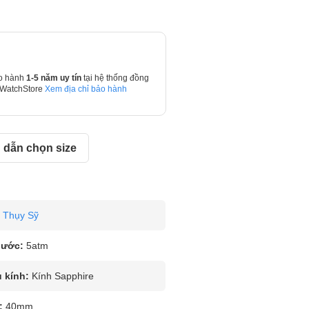
o hành
1-5 năm uy tín
tại hệ thống đồng
 WatchStore
Xem địa chỉ bảo hành
dẫn chọn size
Thụy Sỹ
nước:
5atm
u kính:
Kính Sapphire
:
40mm