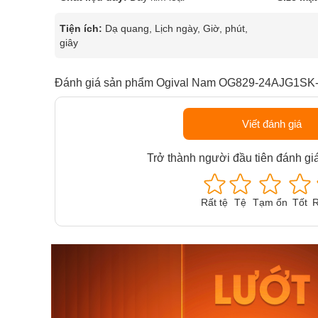
Tiện ích:
Dạ quang, Lịch ngày, Giờ, phút,
giây
Đánh giá sản phẩm Ogival Nam OG829-24AJG1SK
Viết đánh giá
Trở thành người đầu tiên đánh gi
Rất tệ
Tệ
Tạm ổn
Tốt
R
Orient Nam RA-
Casio N
AA0B05R19B
115D-1A
9.480.000₫
2.823.000
8.058.000₫
2.399.5
Mua ngay
Mua ng