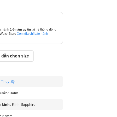
o hành
1-5 năm uy tín
tại hệ thống đồng
 WatchStore
Xem địa chỉ bảo hành
dẫn chọn size
Thụy Sỹ
nước:
3atm
u kính:
Kính Sapphire
:
27mm