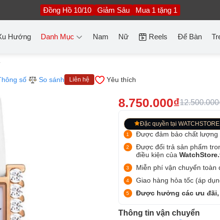
Đồng Hồ 10/10
Giảm Sâu
Mua 1 tặng 1
Xu Hướng
Danh Mục
Nam
Nữ
Reels
Để Bàn
Tr
T
Thông số
So sánh
Yêu thích
Liên hệ
8.750.000₫
12.500.000
Đặc quyền tại WATCHSTORE
Được đảm bảo chất lượng
Được đổi trả sản phẩm tro
điều kiện của
WatchStore
Miễn phí vận chuyển toàn q
Giao hàng hỏa tốc (áp dụng
Được hưởng các ưu đãi,
Thông tin vận chuyển