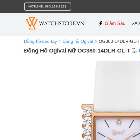
Bỏ
HOTLINE: 093.189.2222
qua
nội
dung
Giảm Sâu
Đồng hồ đeo tay
Đồng hồ Ogival
OG380-14DLR-GL-
Đồng Hồ Ogival Nữ OG380-14DLR-GL-T