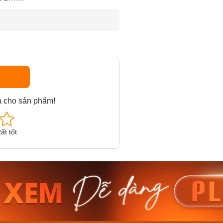
á cho sản phẩm!
ất tốt
am MTS-
Casio Nam MTS-
Casio U
VDF
RS100L-1AVDF
230EL-
₫
4.276.000₫
2.117.0
50₫
3.634.600₫
1.799.
ay
Mua ngay
Mua 