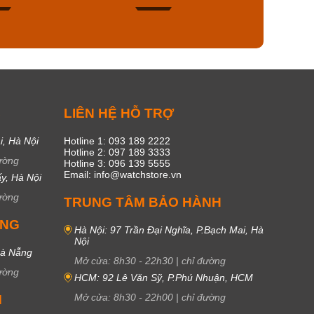
45
17
C
LIÊN HỆ HỖ TRỢ
i, Hà Nội
Hotline 1: 093 189 2222
Hotline 2: 097 189 3333
ường
Hotline 3: 096 139 5555
Email: info@watchstore.vn
y, Hà Nội
ường
TRUNG TÂM BẢO HÀNH
UNG
Hà Nội: 97 Trần Đại Nghĩa, P.Bạch Mai, Hà
Nội
Đà Nẵng
Mở cửa:
8h30
-
22h30
|
chỉ đường
ường
HCM: 92 Lê Văn Sỹ, P.Phú Nhuận, HCM
Mở cửa:
8h30
-
22h00
|
chỉ đường
M