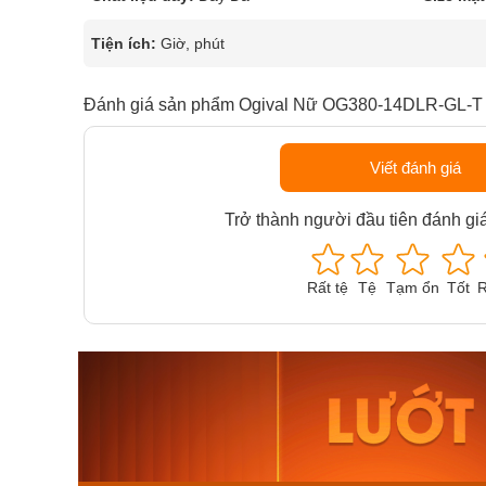
Tiện ích:
Giờ, phút
Đánh giá sản phẩm Ogival Nữ OG380-14DLR-GL-T
Viết đánh giá
Trở thành người đầu tiên đánh gi
Rất tệ
Tệ
Tạm ổn
Tốt
R
Orient Nam RA-
Casio N
AA0B05R19B
115D-1A
9.480.000₫
2.823.000
8.058.000₫
2.399.5
Mua ngay
Mua ng