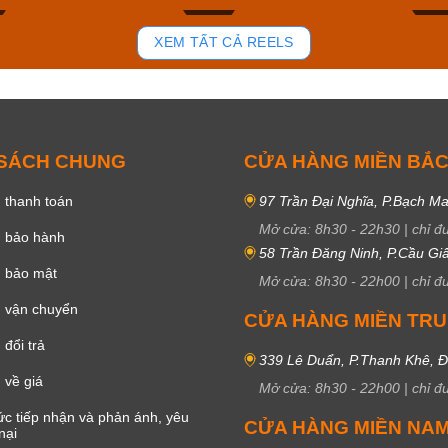
81
37
XEM TẤT CẢ REELS
 SÁCH CHUNG
CỬA HÀNG MIỀN BẮ
 thanh toán
97 Trần Đại Nghĩa, P.Bạch Ma
Mở cửa:
8h30
-
22h30
|
chỉ đ
h bảo hành
58 Trần Đăng Ninh, P.Cầu Giấ
h bảo mật
Mở cửa:
8h30
-
22h00
|
chỉ đ
 vận chuyển
CỬA HÀNG MIỀN TR
đổi trả
339 Lê Duẩn, P.Thanh Khê, 
 về giá
Mở cửa:
8h30
-
22h00
|
chỉ đ
c tiếp nhận và phản ánh, yêu
CỬA HÀNG MIỀN NA
nại