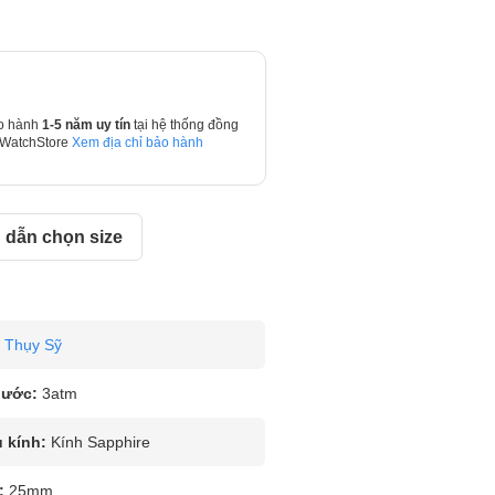
o hành
1-5 năm uy tín
tại hệ thống đồng
 WatchStore
Xem địa chỉ bảo hành
dẫn chọn size
Thụy Sỹ
nước:
3atm
u kính:
Kính Sapphire
:
25mm