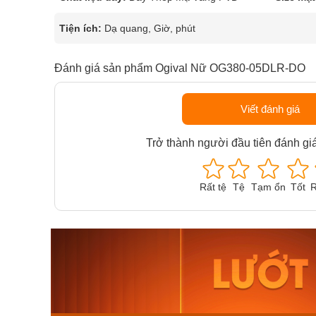
Tiện ích:
Dạ quang, Giờ, phút
Đánh giá sản phẩm Ogival Nữ OG380-05DLR-DO
Viết đánh giá
Trở thành người đầu tiên đánh gi
Rất tệ
Tệ
Tạm ổn
Tốt
R
Orient Nam RA-
Casio N
AA0B05R19B
115D-1A
9.480.000₫
2.823.000
8.058.000₫
2.399.5
Mua ngay
Mua ng