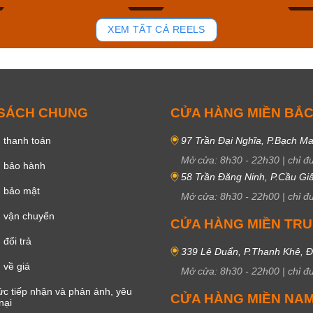
84
43
XEM TẤT CẢ REELS
 SÁCH CHUNG
CỬA HÀNG MIỀN BẮ
 thanh toán
97 Trần Đại Nghĩa, P.Bạch Ma
Mở cửa:
8h30
-
22h30
|
chỉ đ
h bảo hành
58 Trần Đăng Ninh, P.Cầu Giấ
h bảo mật
Mở cửa:
8h30
-
22h00
|
chỉ đ
 vận chuyển
CỬA HÀNG MIỀN TR
đổi trả
339 Lê Duẩn, P.Thanh Khê, 
 về giá
Mở cửa:
8h30
-
22h00
|
chỉ đ
c tiếp nhận và phản ánh, yêu
CỬA HÀNG MIỀN NA
nại