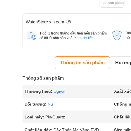
Hình sản phẩm
WatchStore xin cam kết
Bả
1 đổi 1 trong tháng đầu tiên nếu sản phẩm
hồ
có lỗi từ nhà sản xuất.
Xem chi tiết
Thông tin sản phẩm
Hướng 
Thông số sản phẩm
Thương hiệu:
Ogival
Xuất xứ:
Đối tượng:
Nữ
Chống 
Loại máy:
Pin/Quartz
Chất liệ
Chất liệu dây:
Dây Thép Mạ Vàng PVD
Size mặt