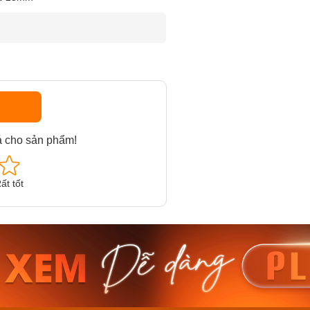
á cho sản phẩm!
ất tốt
am MTS-
Casio Nam MTS-
Casio U
VDF
RS100L-1AVDF
230EL-
₫
4.276.000₫
2.117.0
50₫
3.634.600₫
1.799.
ay
Mua ngay
Mua 