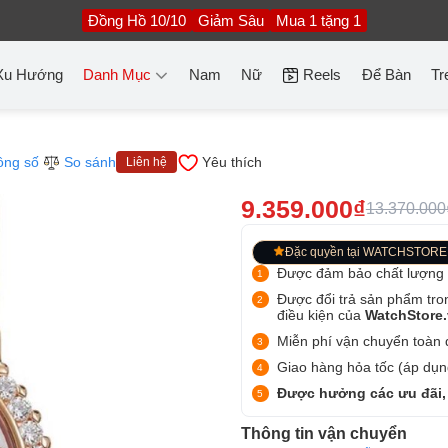
Đồng Hồ 10/10
Giảm Sâu
Mua 1 tặng 1
Xu Hướng
Danh Mục
Nam
Nữ
Reels
Để Bàn
Tr
ông số
So sánh
Yêu thích
Liên hệ
9.359.000₫
13.370.000
Đặc quyền tại WATCHSTORE
Được đảm bảo chất lượng
Được đổi trả sản phẩm tro
điều kiện của
WatchStore
Miễn phí vận chuyển toàn q
Giao hàng hỏa tốc (áp dụng
Được hưởng các ưu đãi,
Thông tin vận chuyển