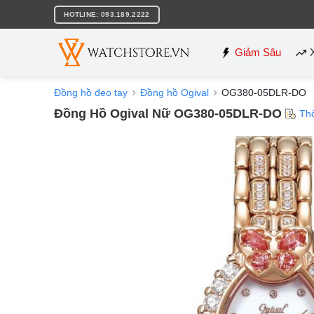
Bỏ
HOTLINE: 093.189.2222
qua
nội
dung
Giảm Sâu
Đồng hồ đeo tay
Đồng hồ Ogival
OG380-05DLR-DO
Đồng Hồ Ogival Nữ OG380-05DLR-DO
Th