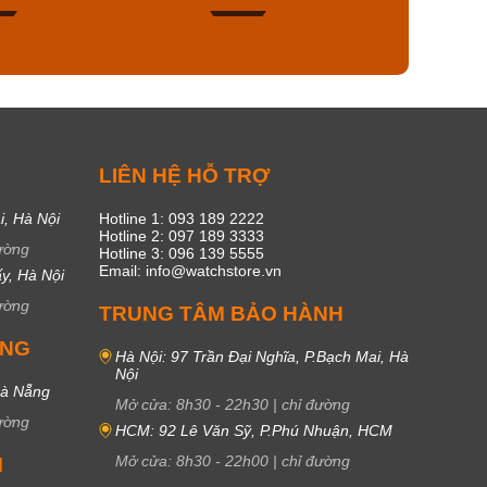
49
17
C
LIÊN HỆ HỖ TRỢ
i, Hà Nội
Hotline 1: 093 189 2222
Hotline 2: 097 189 3333
ường
Hotline 3: 096 139 5555
Email: info@watchstore.vn
y, Hà Nội
ường
TRUNG TÂM BẢO HÀNH
UNG
Hà Nội: 97 Trần Đại Nghĩa, P.Bạch Mai, Hà
Nội
Đà Nẵng
Mở cửa:
8h30
-
22h30
|
chỉ đường
ường
HCM: 92 Lê Văn Sỹ, P.Phú Nhuận, HCM
Mở cửa:
8h30
-
22h00
|
chỉ đường
M