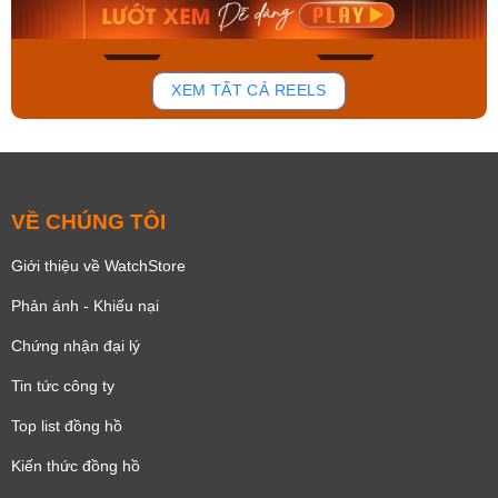
Mua ngay
Mua ngay
176
100
XEM TẤT CẢ REELS
VỀ CHÚNG TÔI
Giới thiệu về WatchStore
Phản ánh - Khiếu nại
Chứng nhận đại lý
Tin tức công ty
Top list đồng hồ
Kiến thức đồng hồ