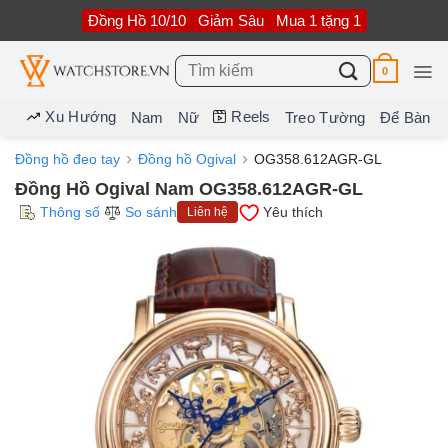
Bỏ
Đồng Hồ 10/10
Giảm Sâu
Mua 1 tặng 1
qua
nội
dung
Tìm
0
kiếm:
Xu Hướng
Reels
Nam
Nữ
Treo Tường
Để Bàn
Đồng hồ đeo tay
Đồng hồ Ogival
OG358.612AGR-GL
Đồng Hồ Ogival Nam OG358.612AGR-GL
Thông số
So sánh
Yêu thích
Liên hệ