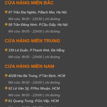
CỬA HÀNG MIỀN BẮC
97 Trần Đại Nghĩa, P.Bạch Mai, Hà Nội
Mở cửa:
8h30
-
22h30
|
chỉ đường
58 Trần Đăng Ninh, P.Cầu Giấy, Hà Nội
Mở cửa:
8h30
-
22h00
|
chỉ đường
CỬA HÀNG MIỀN TRUNG
339 Lê Duẩn, P.Thanh Khê, Đà Nẵng
Mở cửa:
8h30
-
22h00
|
chỉ đường
CỬA HÀNG MIỀN NAM
402B Hai Bà Trưng, P.Tân Định, HCM
Mở cửa:
8h30
-
22h00
|
chỉ đường
92 Lê Văn Sỹ, P.Phú Nhuận, HCM
Mở cửa:
8h30
-
22h00
|
chỉ đường
61 Quang Trung, P.Gò Vấp, HCM