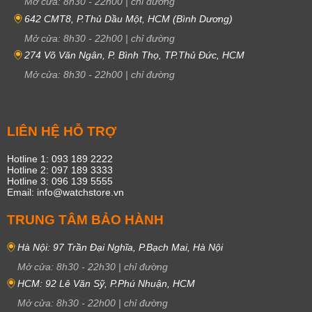
Mở cửa:
8h30
-
22h00
|
chỉ đường
642 CMT8, P.Thủ Dầu Một, HCM (Bình Dương)
Mở cửa:
8h30
-
22h00
|
chỉ đường
274 Võ Văn Ngân, P. Bình Thọ, TP.Thủ Đức, HCM
Mở cửa:
8h30
-
22h00
|
chỉ đường
LIÊN HỆ HỖ TRỢ
Hotline 1: 093 189 2222
Hotline 2: 097 189 3333
Hotline 3: 096 139 5555
Email: info@watchstore.vn
TRUNG TÂM BẢO HÀNH
Hà Nội: 97 Trần Đại Nghĩa, P.Bạch Mai, Hà Nội
Mở cửa:
8h30
-
22h30
|
chỉ đường
HCM: 92 Lê Văn Sỹ, P.Phú Nhuận, HCM
Mở cửa:
8h30
-
22h00
|
chỉ đường