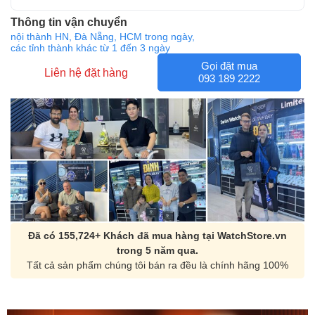
Thông tin vận chuyển
nội thành HN, Đà Nẵng, HCM trong ngày,
các tỉnh thành khác từ 1 đến 3 ngày
Gọi đặt mua
Liên hệ đặt hàng
093 189 2222
Đã có 155,724+ Khách đã mua hàng tại WatchStore.vn
trong 5 năm qua.
Tất cả sản phẩm chúng tôi bán ra đều là chính hãng 100%
Orient Nam RA-
Casio Nam MTS-
AA0B05R19B
115D-1AVDF
9.480.000₫
2.823.000₫
8.058.000₫
2.399.550₫