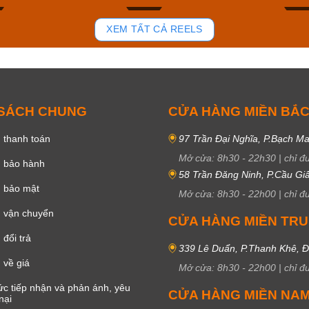
81
37
XEM TẤT CẢ REELS
 SÁCH CHUNG
CỬA HÀNG MIỀN BẮ
 thanh toán
97 Trần Đại Nghĩa, P.Bạch Ma
Mở cửa:
8h30
-
22h30
|
chỉ đ
h bảo hành
58 Trần Đăng Ninh, P.Cầu Giấ
h bảo mật
Mở cửa:
8h30
-
22h00
|
chỉ đ
 vận chuyển
CỬA HÀNG MIỀN TR
đổi trả
339 Lê Duẩn, P.Thanh Khê, 
 về giá
Mở cửa:
8h30
-
22h00
|
chỉ đ
c tiếp nhận và phản ánh, yêu
CỬA HÀNG MIỀN NA
nại