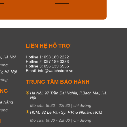
45
17
C
LIÊN HỆ HỖ TRỢ
i, Hà Nội
Hotline 1: 093 189 2222
Hotline 2: 097 189 3333
ường
Hotline 3: 096 139 5555
Email: info@watchstore.vn
y, Hà Nội
ường
TRUNG TÂM BẢO HÀNH
UNG
Hà Nội: 97 Trần Đại Nghĩa, P.Bạch Mai, Hà
Nội
Đà Nẵng
Mở cửa:
8h30
-
22h30
|
chỉ đường
ường
HCM: 92 Lê Văn Sỹ, P.Phú Nhuận, HCM
Mở cửa:
8h30
-
22h00
|
chỉ đường
M