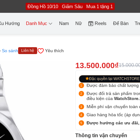
Đồng Hồ 10/10
Giảm Sâu
Mua 1 tặng 1
Xu Hướng
Danh Mục
Nam
Nữ
Reels
Để Bàn
Tr
So sánh
Yêu thích
Liên hệ
13.500.000₫
15.000.0
Đặc quyền tại WATCHSTORE
Được đảm bảo chất lượng
Được đổi trả sản phẩm tro
điều kiện của
WatchStore
Miễn phí vận chuyển toàn q
Giao hàng hỏa tốc (áp dụng
Được hưởng các ưu đãi,
Thông tin vận chuyển