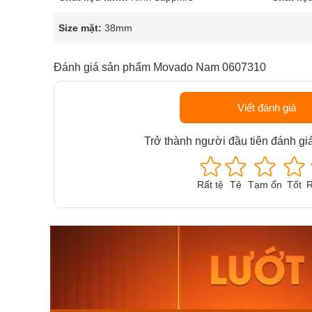
Size mặt:
38mm
Đánh giá sản phẩm Movado Nam 0607310
Viết đánh giá
Trở thành người đầu tiên đánh gi
Rất tệ
Tệ
Tạm ổn
Tốt
R
Orient Nam RA-
Casio N
AA0B05R19B
115D-1A
9.480.000₫
2.823.000
8.058.000₫
2.399.5
Mua ngay
Mua ng