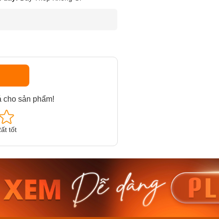
á cho sản phẩm!
ất tốt
am MTS-
Casio Nam MTS-
Casio U
VDF
RS100L-1AVDF
230EL-
₫
4.276.000₫
2.117.0
50₫
3.634.600₫
1.799.
ay
Mua ngay
Mua 