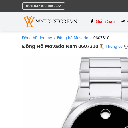
Bỏ
HOTLINE: 093.189.2222
qua
nội
dung
Giảm Sâu
Đồng hồ đeo tay
Đồng hồ Movado
0607310
Đồng Hồ Movado Nam 0607310
Thông số