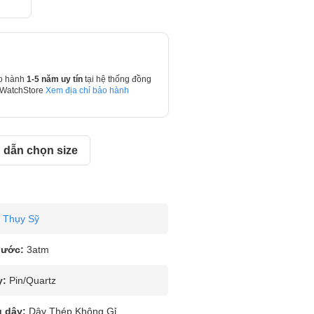
o hành
1-5 năm uy tín
tại hệ thống đồng
 WatchStore
Xem địa chỉ bảo hành
dẫn chọn size
Thụy Sỹ
nước:
3atm
y:
Pin/Quartz
u dây:
Dây Thép Không Gỉ