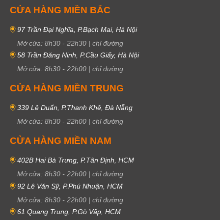
CỬA HÀNG MIỀN BẮC
97 Trần Đại Nghĩa, P.Bạch Mai, Hà Nội
Mở cửa:
8h30
-
22h30
|
chỉ đường
58 Trần Đăng Ninh, P.Cầu Giấy, Hà Nội
Mở cửa:
8h30
-
22h00
|
chỉ đường
CỬA HÀNG MIỀN TRUNG
339 Lê Duẩn, P.Thanh Khê, Đà Nẵng
Mở cửa:
8h30
-
22h00
|
chỉ đường
CỬA HÀNG MIỀN NAM
402B Hai Bà Trưng, P.Tân Định, HCM
Mở cửa:
8h30
-
22h00
|
chỉ đường
92 Lê Văn Sỹ, P.Phú Nhuận, HCM
Mở cửa:
8h30
-
22h00
|
chỉ đường
61 Quang Trung, P.Gò Vấp, HCM