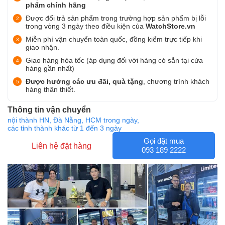
phẩm chính hãng
Được đổi trả sản phẩm trong trường hợp sản phẩm bị lỗi
trong vòng 3 ngày theo điều kiện của
WatchStore.vn
Miễn phí vận chuyển toàn quốc, đồng kiểm trực tiếp khi
giao nhận.
Giao hàng hỏa tốc (áp dụng đối với hàng có sẵn tại cửa
hàng gần nhất)
Được hưởng các ưu đãi, quà tặng
, chương trình khách
hàng thân thiết.
Thông tin vận chuyển
nội thành HN, Đà Nẵng, HCM trong ngày,
các tỉnh thành khác từ 1 đến 3 ngày
Gọi đặt mua
Liên hệ đặt hàng
093 189 2222