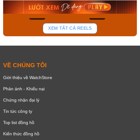
Mua ngay
Mua ngay
171
98
XEM TẤT CẢ REELS
VỀ CHÚNG TÔI
Giới thiệu về WatchStore
Phản ánh - Khiếu nại
Chứng nhận đại lý
Tin tức công ty
Top list đồng hồ
Kiến thức đồng hồ