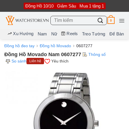
Bỏ
Đồng Hồ 10/10
Giảm Sâu
Mua 1 tặng 1
qua
nội
dung
Tìm
0
kiếm:
Xu Hướng
Reels
Nam
Nữ
Treo Tường
Để Bàn
Đồng hồ đeo tay
Đồng hồ Movado
0607277
Đồng Hồ Movado Nam 0607277
Thông số
So sánh
Yêu thích
Liên hệ