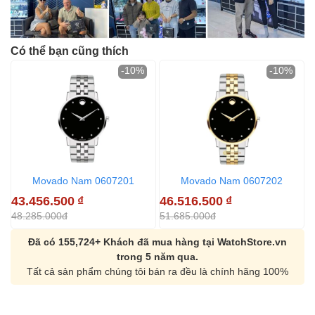
Có thể bạn cũng thích
-10%
-10%
Movado Nam 0607201
Movado Nam 0607202
43.456.500
₫
46.516.500
₫
48.285.000đ
51.685.000đ
Đã có 155,724+ Khách đã mua hàng tại WatchStore.vn
trong 5 năm qua.
Tất cả sản phẩm chúng tôi bán ra đều là chính hãng 100%
Orient Nam RA-
Casio Nam MTS-
AA0B05R19B
115D-1AVDF
9.480.000₫
2.823.000₫
8.058.000₫
2.399.550₫