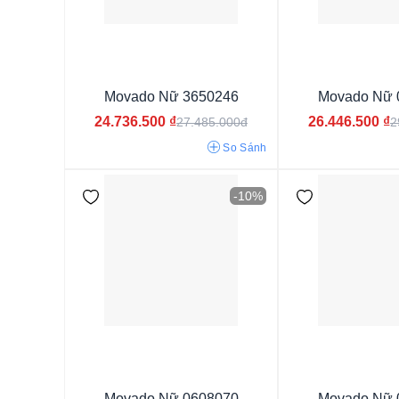
Movado Nữ 3650246
Movado Nữ 
24.736.500
₫
26.446.500
₫
27.485.000đ
2
So Sánh
-10%
Movado Nữ 0608070
Movado Nữ 