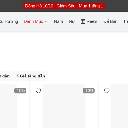
Đồng Hồ 10/10
Giảm Sâu
Mua 1 tặng 1
Xu Hướng
Danh Mục
Nam
Nữ
Reels
Để Bàn
Tr
m dần
Giá tăng dần
-10%
-10%