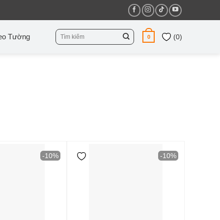
Tìm
eo Tường
(
0
)
0
kiếm:
-10%
-10%