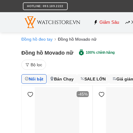
Bỏ
HOTLINE: 093.189.2222
qua
nội
dung
Giảm Sâu
Đồng hồ đeo tay
Đồng hồ Movado nữ
Đồng hồ Movado nữ
100% chính hãng
Bộ lọc
Nổi bật
Bán Chạy
SALE LỚN
Giá giả
-45%