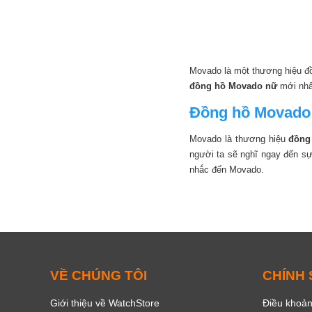
Movado là một thương hiệu đồ
đồng hồ Movado nữ
mới nhấ
Đồng hồ Movado 
Đính đá
Movado là thương hiệu
đồng
người ta sẽ nghĩ ngay đến sự
nhắc đến Movado.
VỀ CHÚNG TÔI
CHÍNH
Giới thiệu về WatchStore
Điều khoản