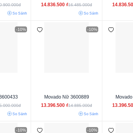
14.836.500
₫
14.836.5
0.900.000đ
16.485.000đ
3atm
5atm
10atm
30atm
So Sánh
So Sánh
-10%
-10%
Pin/Quartz
Cơ
3600433
Movado Nữ 3600889
Movado
13.396.500
₫
13.396.5
5.000.000đ
14.885.000đ
So Sánh
So Sánh
Dây Thép Mạ Vàng PVD
Dây Thép Không Gỉ
Dây 
-10%
-10%