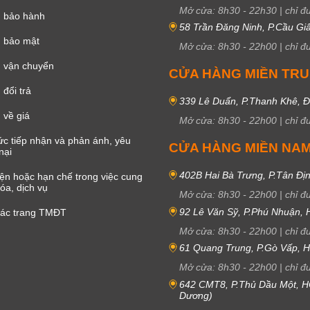
Mở cửa:
8h30
-
22h30
|
chỉ đ
h bảo hành
58 Trần Đăng Ninh, P.Cầu Giấ
h bảo mật
Mở cửa:
8h30
-
22h00
|
chỉ đ
 vận chuyển
CỬA HÀNG MIỀN TR
đổi trả
339 Lê Duẩn, P.Thanh Khê, 
 về giá
Mở cửa:
8h30
-
22h00
|
chỉ đ
c tiếp nhận và phản ánh, yêu
CỬA HÀNG MIỀN NA
nại
402B Hai Bà Trưng, P.Tân Đị
iện hoặc hạn chế trong việc cung
óa, dịch vụ
Mở cửa:
8h30
-
22h00
|
chỉ đ
92 Lê Văn Sỹ, P.Phú Nhuận,
các trang TMĐT
Mở cửa:
8h30
-
22h00
|
chỉ đ
61 Quang Trung, P.Gò Vấp,
Mở cửa:
8h30
-
22h00
|
chỉ đ
642 CMT8, P.Thủ Dầu Một, H
Dương)