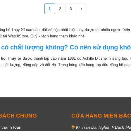
1
2
3
›
ng hồ Thụy Sĩ cao cấp, đắt đỏ bậc nhất hiện nay được rất nhiều người “
săn
t tại WatchStore. Quý khách hàng tham khảo nhé!
có chất lượng không? Có nên sử dụng kh
Tối giản
Hiện đại
Công sở
Sang trọng
Cá tính
 hồ Thụy Sĩ
được thành lập vào
năm 1881
do Achille Ditisheim sáng lập.
Thời trang
 chất lượng, đẳng cấp và đắt đỏ. Trong bảng xếp hạng top đầu đồng hồ ca
 SÁCH CHUNG
CỬA HÀNG MIỀN BẮ
Lịch ngày
Giờ, phút, giây
Giờ, phút
 thanh toán
97 Trần Đại Nghĩa, P.Bạch Ma