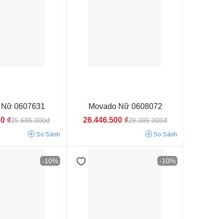
u trắng
 Nữ 0607631
Movado Nữ 0608072
00
₫
26.446.500
₫
25.685.000đ
29.385.000đ
g
So Sánh
So Sánh
ím
-10%
-10%
i