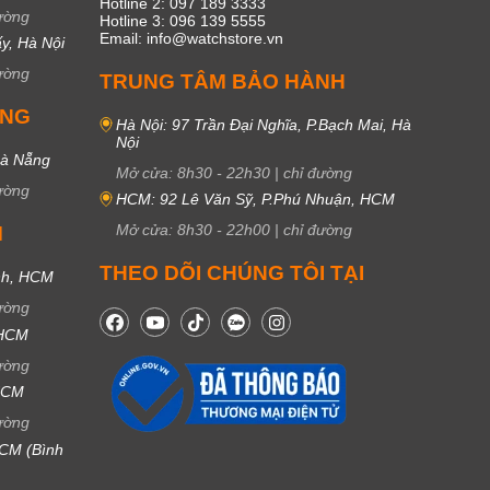
Hotline 2: 097 189 3333
ường
Hotline 3: 096 139 5555
Email: info@watchstore.vn
y, Hà Nội
ường
TRUNG TÂM BẢO HÀNH
UNG
Hà Nội: 97 Trần Đại Nghĩa, P.Bạch Mai, Hà
Nội
Đà Nẵng
Mở cửa:
8h30
-
22h30
|
chỉ đường
ường
HCM: 92 Lê Văn Sỹ, P.Phú Nhuận, HCM
Mở cửa:
8h30
-
22h00
|
chỉ đường
M
THEO DÕI CHÚNG TÔI TẠI
nh, HCM
ường
 HCM
ường
 HCM
ường
CM (Bình