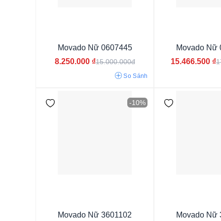
Từ 6 - 9 triệu
Từ 9 - 15 triệu
Từ 15 - 30 triệu
Movado Nữ 0607445
Movado Nữ 
Từ 30 - 50 triệu
Từ 50 - 80 triệu
8.250.000
₫
15.466.500
₫
15.000.000đ
1
So Sánh
-10%
Nữ
Movado Nữ 3601102
Movado Nữ 