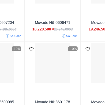
Thụy Sỹ
0607204
Movado Nữ 0606471
Movado
18.220.500
₫
19.246.5
7.185.000đ
20.245.000đ
So Sánh
So Sánh
-10%
-10%
3600085
Movado Nữ 3601178
Movado