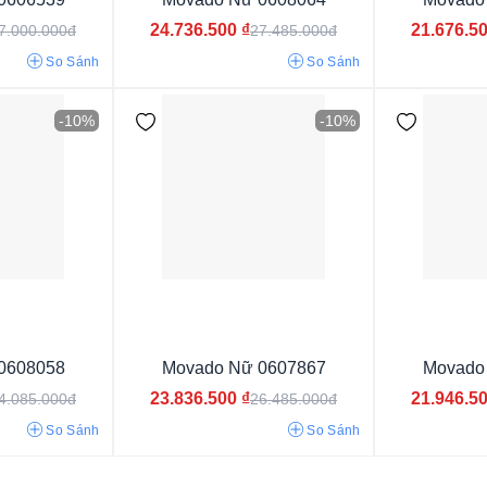
24.736.500
₫
21.676.5
7.000.000đ
27.485.000đ
So Sánh
So Sánh
-10%
-10%
Vỏ phối màu
Vỏ màu vàng
Vỏ vàng hồng
Vỏ màu bạc
Vỏ màu trắng
0608058
Movado Nữ 0607867
Movado
23.836.500
₫
21.946.5
4.085.000đ
26.485.000đ
So Sánh
So Sánh