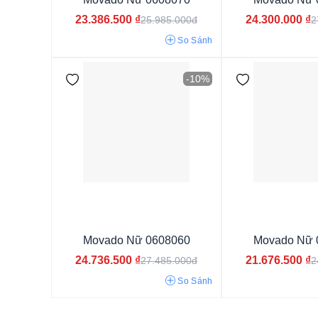
23.386.500
₫
24.300.000
₫
25.985.000đ
2
So Sánh
-10%
Movado Nữ 0608060
Movado Nữ 
24.736.500
₫
21.676.500
₫
27.485.000đ
2
So Sánh
Mặt tròn
Mặt chữ nhật
Mặt vuông