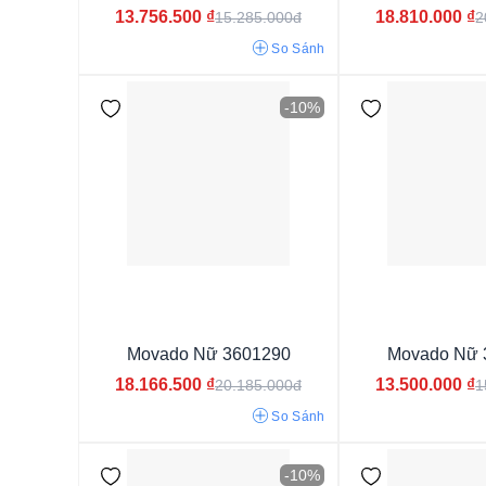
13.756.500
₫
18.810.000
₫
15.285.000đ
2
So Sánh
-10%
Kim (Analog)
Movado Nữ 3601290
Movado Nữ 
18.166.500
₫
13.500.000
₫
20.185.000đ
1
So Sánh
Kính Khoáng
Kính Sapphire
-10%