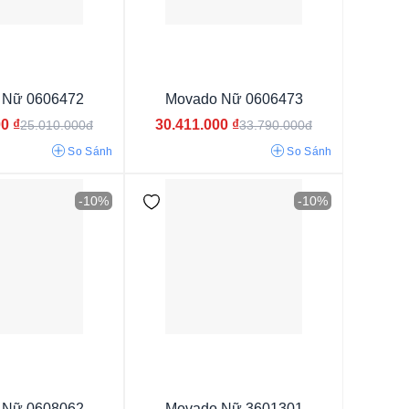
 Nữ 0606472
Movado Nữ 0606473
trắng
00
₫
30.411.000
₫
25.010.000đ
33.790.000đ
So Sánh
So Sánh
-10%
-10%
m
 Nữ 0608062
Movado Nữ 3601301