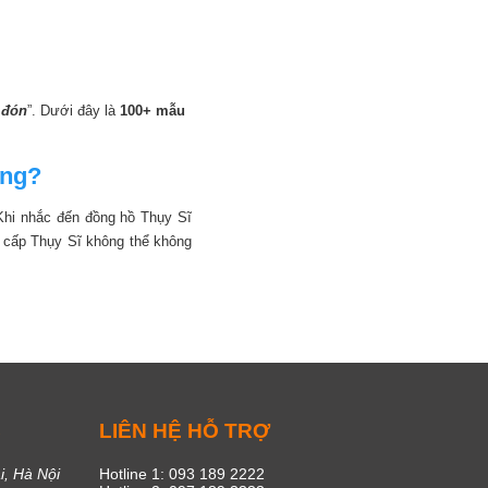
 đón
”. Dưới đây là
100+ mẫu
ông?
Cổ điển
 Khi nhắc đến đồng hồ Thụy Sĩ
o cấp Thụy Sĩ không thể không
C
LIÊN HỆ HỖ TRỢ
i, Hà Nội
Hotline 1: 093 189 2222