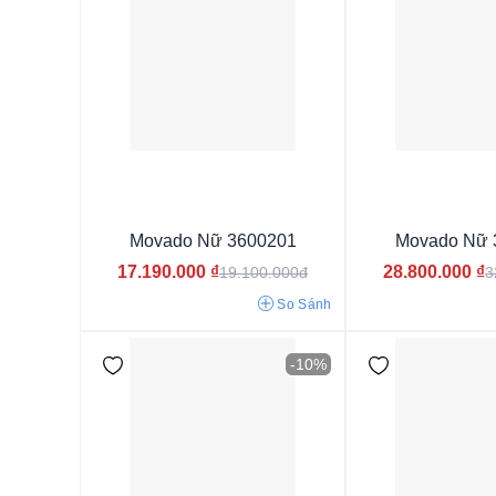
9mm
10mm
7.5mm
7mm
6.5mm
6mm
7.
Movado Nữ 3600201
Movado Nữ 
6.8mm
7.2mm
7.3mm
6.4mm
9.6 mm
17.190.000
₫
28.800.000
₫
19.100.000đ
3
So Sánh
-10%