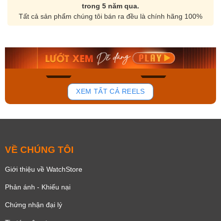
trong 5 năm qua.
Tất cả sản phẩm chúng tôi bán ra đều là chính hãng 100%
Orient Nam RA-
Casio Nam MTS-
AA0B05R19B
115D-1AVDF
9.480.000₫
2.823.000₫
8.058.000₫
2.399.550₫
Mua ngay
Mua ngay
195
111
XEM TẤT CẢ REELS
VỀ CHÚNG TÔI
Giới thiệu về WatchStore
Phản ánh - Khiếu nại
Chứng nhận đại lý