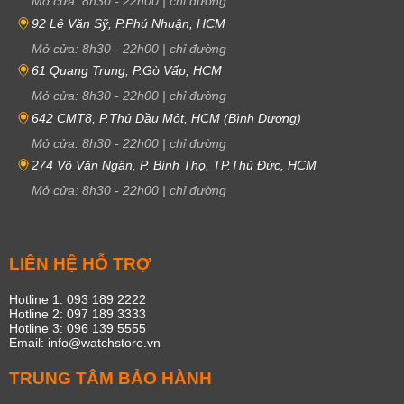
Mở cửa:
8h30
-
22h00
|
chỉ đường
92 Lê Văn Sỹ, P.Phú Nhuận, HCM
Mở cửa:
8h30
-
22h00
|
chỉ đường
61 Quang Trung, P.Gò Vấp, HCM
Mở cửa:
8h30
-
22h00
|
chỉ đường
642 CMT8, P.Thủ Dầu Một, HCM (Bình Dương)
Mở cửa:
8h30
-
22h00
|
chỉ đường
274 Võ Văn Ngân, P. Bình Thọ, TP.Thủ Đức, HCM
Mở cửa:
8h30
-
22h00
|
chỉ đường
LIÊN HỆ HỖ TRỢ
Hotline 1: 093 189 2222
Hotline 2: 097 189 3333
Hotline 3: 096 139 5555
Email: info@watchstore.vn
TRUNG TÂM BẢO HÀNH