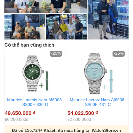
Có thể bạn cũng thích
-25%
-25%
Maurice Lacroix Nam AI6008-
Maurice Lacroix Nam AI6008-
SS00F-630-D
SS00F-431-C
49.650.000
₫
54.022.500
₫
66.200.000đ
72.030.000đ
Đã có 155,724+ Khách đã mua hàng tại WatchStore.vn