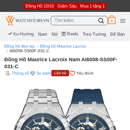
Bỏ
Đồng Hồ 10/10
Giảm Sâu
Mua 1 tặng 1
qua
nội
dung
Tìm
0
kiếm:
Xu Hướng
Reels
Nam
Nữ
Treo Tường
Để Bàn
Đồng hồ đeo tay
Đồng hồ Maurice Lacroix
AI6008-SS00F-031-C
Đồng Hồ Maurice Lacroix Nam AI6008-SS00F-
031-C
Thông số
So sánh
Yêu thích
Liên hệ