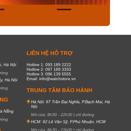
49
18
C
LIÊN HỆ HỖ TRỢ
i, Hà Nội
Hotline 1: 093 189 2222
Hotline 2: 097 189 3333
ường
Hotline 3: 096 139 5555
Email: info@watchstore.vn
y, Hà Nội
ường
TRUNG TÂM BẢO HÀNH
UNG
Hà Nội: 97 Trần Đại Nghĩa, P.Bạch Mai, Hà
Nội
Đà Nẵng
Mở cửa:
8h30
-
22h30
|
chỉ đường
ường
HCM: 92 Lê Văn Sỹ, P.Phú Nhuận, HCM
Mở cửa:
8h30
-
22h00
|
chỉ đường
M