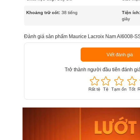
Khoảng trữ cót:
38 tiếng
Tiện ích
giây
Đánh giá sản phẩm Maurice Lacroix Nam AI6008-S
Viết đánh giá
Trở thành người đầu tiên đánh gi
Rất tệ
Tệ
Tạm ổn
Tốt
R
Orient Nam RA-
Casio N
AA0B05R19B
115D-1A
9.480.000₫
2.823.000
8.058.000₫
2.399.5
Mua ngay
Mua ng