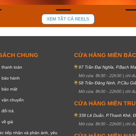
89
45
XEM TẤT CẢ REELS
 SÁCH CHUNG
CỬA HÀNG MIỀN BẮ
 thanh toán
97 Trần Đại Nghĩa, P.Bạch Ma
Mở cửa:
8h30
-
22h30
|
chỉ đ
h bảo hành
58 Trần Đăng Ninh, P.Cầu Giấ
h bảo mật
Mở cửa:
8h30
-
22h00
|
chỉ đ
 vận chuyển
CỬA HÀNG MIỀN TR
đổi trả
339 Lê Duẩn, P.Thanh Khê, 
 về giá
Mở cửa:
8h30
-
22h00
|
chỉ đ
c tiếp nhận và phản ánh, yêu
CỬA HÀNG MIỀN NA