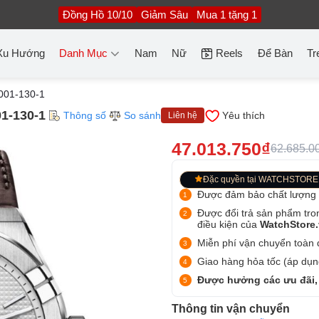
Đồng Hồ 10/10
Giảm Sâu
Mua 1 tặng 1
Xu Hướng
Danh Mục
Nam
Nữ
Reels
Để Bàn
Tr
001-130-1
1-130-1
Thông số
So sánh
Yêu thích
Liên hệ
47.013.750₫
62.685.0
Đặc quyền tại WATCHSTORE
Được đảm bảo chất lượng
Được đổi trả sản phẩm tro
điều kiện của
WatchStore
Miễn phí vận chuyển toàn q
Giao hàng hỏa tốc (áp dụng
Được hưởng các ưu đãi,
Thông tin vận chuyển