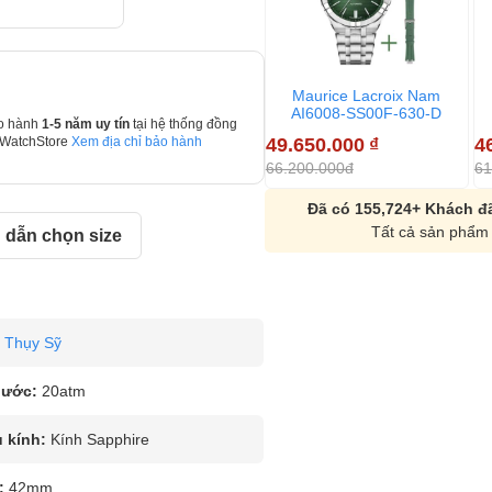
Maurice Lacroix Nam
AI6008-SS00F-630-D
o hành
1-5 năm uy tín
tại hệ thống đồng
49.650.000
₫
4
 WatchStore
Xem địa chỉ bảo hành
66.200.000đ
61
Đã có 155,724+ Khách đã
Tất cả sản phẩm 
dẫn chọn size
Thụy Sỹ
nước:
20atm
u kính:
Kính Sapphire
:
42mm