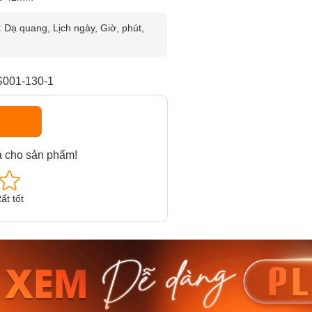
:
Dạ quang, Lịch ngày, Giờ, phút,
S001-130-1
á cho sản phẩm!
ất tốt
am MTS-
Casio Nam MTS-
Casio U
VDF
RS100L-1AVDF
230EL-
₫
4.276.000₫
2.117.0
50₫
3.634.600₫
1.799.
ay
Mua ngay
Mua 