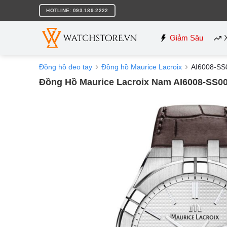
Bỏ
HOTLINE: 093.189.2222
qua
nội
dung
Giảm Sâu
Đồng hồ đeo tay
Đồng hồ Maurice Lacroix
AI6008-SS
Đồng Hồ Maurice Lacroix Nam AI6008-SS00