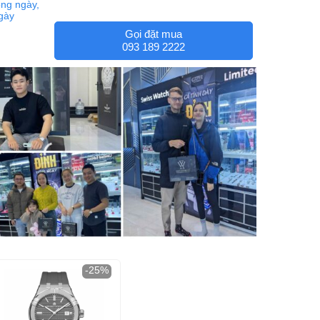
ng ngày,
ngày
Gọi đặt mua
093 189 2222
-25%