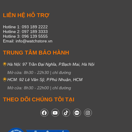
Nhưng không phải thương hiệu nào cũng được xếp vào hàng Luxury.
LIÊN HỆ HỖ TRỢ
Để xếp được vào sản phẩm Luxury đòi hỏi phải có bề dày kinh nghiệm,
sản phẩm chất lượng, bền bỉ, thương hiệu có những cống hiến, sáng tạo
Hotline 1: 093 189 2222
trong công nghệ chế tác,…
Hotline 2: 097 189 3333
Hotline 3: 096 139 5555
Những thương hiệu được xếp vào hàng Luxury phải kể đến như Rolex,
Email: info@watchstore.vn
Longines
,
Frederique Constant
,…
TRUNG TÂM BẢO HÀNH
Hà Nội: 97 Trần Đại Nghĩa, P.Bạch Mai, Hà Nội
Mở cửa:
8h30
-
22h30
|
chỉ đường
HCM: 92 Lê Văn Sỹ, P.Phú Nhuận, HCM
Mở cửa:
8h30
-
22h00
|
chỉ đường
THEO DÕI CHÚNG TÔI TẠI