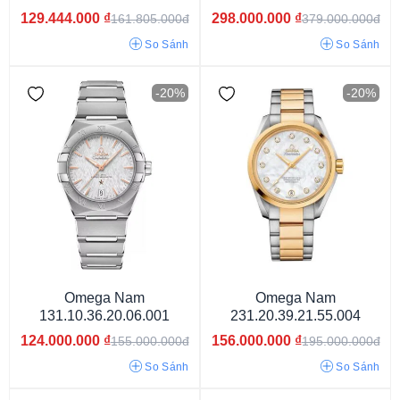
129.444.000
₫
298.000.000
₫
161.805.000đ
379.000.000đ
So Sánh
So Sánh
-20%
-20%
Dưới 29 mm
29 - 33 mm
33 - 37 mm
37 - 40 mm
40 - 42 mm
42 - 45 mm
Trên 45 mm
Omega Nam
Omega Nam
131.10.36.20.06.001
231.20.39.21.55.004
124.000.000
₫
156.000.000
₫
155.000.000đ
195.000.000đ
So Sánh
So Sánh