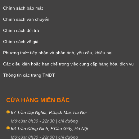
Chính sách bảo mật
Chính sách vận chuyển
Chính sách đổi trả
Chính sách về giá
Phương thức tiếp nhận và phản ánh, yêu cầu, khiêu nại
Các điều kiện hoặc hạn chế trong việc cung cấp hàng hóa, dịch vụ
Đặc điểm nổi bật của đồng hồ Luxury
Thông tin các trang TMĐT
Có giá “trên trời”
Tất cả các dòng đồng hồ thuộc vào hàng Luxury để có giá trị không hề
nhỏ. Để có được một sản phẩm watch đeo tay Luxury bạn phải bỏ ra
ít
CỬA HÀNG MIỀN BẮC
nhất từ 30 triệu đồng
trở lên.
97 Trần Đại Nghĩa, P.Bạch Mai, Hà Nội
Mở cửa:
8h30
-
22h30
|
chỉ đường
58 Trần Đăng Ninh, P.Cầu Giấy, Hà Nội
Mở cửa:
8h30
-
22h00
|
chỉ đường