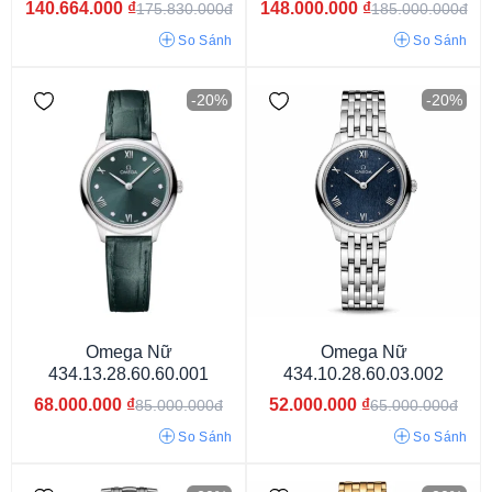
140.664.000
₫
148.000.000
₫
175.830.000đ
185.000.000đ
Dây Vàng & Thép Ko Gỉ
Dây Thép Không Gỉ
Dây Da
So Sánh
So Sánh
Dây kim loại
Dây cao su
-20%
-20%
Omega Nữ
Omega Nữ
9mm
12mm
14mm
9.5mm
10mm
10.5mm
11mm
434.13.28.60.60.001
434.10.28.60.03.002
12.5mm
13mm
13.5mm
14.5mm
15mm
16mm
8mm
68.000.000
₫
52.000.000
₫
85.000.000đ
65.000.000đ
7mm
8.9mm
7.3mm
12.6mm
12.9mm
12.7mm
10.8mm
So Sánh
So Sánh
10.1mm
9.8mm
12.2mm
12.8mm
12.3mm
14.3mm
13.2mm
6.3mm
6.6 mm
17.3mm
14.7mm
14.2mm
7.6mm