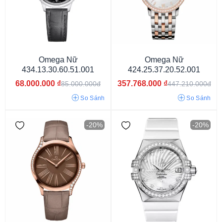
Omega Nữ
Omega Nữ
434.13.30.60.51.001
424.25.37.20.52.001
68.000.000
₫
357.768.000
₫
85.000.000đ
447.210.000đ
Từ 50 - 80 triệu
Từ 80 - 120 Triệu
Từ 120 - 150 Triệu
So Sánh
So Sánh
150 Triệu
-20%
-20%