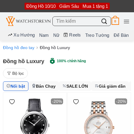
Bỏ
Đồng Hồ 10/10
Giảm Sâu
Mua 1 tặng 1
qua
nội
dung
Tìm
0
kiếm:
Xu Hướng
Reels
Nam
Nữ
Treo Tường
Để Bàn
Đồng hồ đeo tay
Đồng hồ Luxury
Đồng hồ Luxury
100% chính hãng
Bộ lọc
Nổi bật
Bán Chạy
SALE LỚN
Giá giảm dần
-20%
-20%