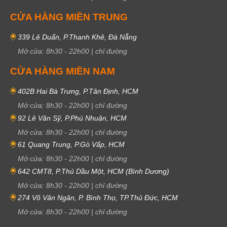
CỬA HÀNG MIỀN TRUNG
339 Lê Duẩn, P.Thanh Khê, Đà Nẵng
Mở cửa:
8h30
-
22h00
|
chỉ đường
CỬA HÀNG MIỀN NAM
402B Hai Bà Trưng, P.Tân Định, HCM
Mở cửa:
8h30
-
22h00
|
chỉ đường
92 Lê Văn Sỹ, P.Phú Nhuận, HCM
Mở cửa:
8h30
-
22h00
|
chỉ đường
61 Quang Trung, P.Gò Vấp, HCM
Mở cửa:
8h30
-
22h00
|
chỉ đường
642 CMT8, P.Thủ Dầu Một, HCM (Bình Dương)
Thương hiệu nổi tiếng
Mở cửa:
8h30
-
22h00
|
chỉ đường
274 Võ Văn Ngân, P. Bình Thọ, TP.Thủ Đức, HCM
Vị thế thương hiệu đóng một vai trò cực kỳ quan trọng để quyết định xem
Mở cửa:
8h30
-
22h00
|
chỉ đường
chiếc đồng hồ đó có thuộc phân khúc Luxury không? Tất cả những sản
phẩm thuộc hàng Luxury đều thuộc thương hiệu nổi tiếng trên thế giới.