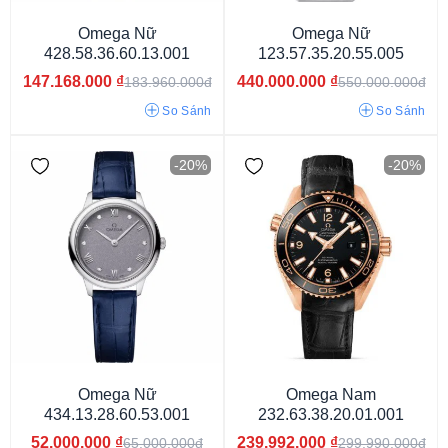
Omega Nữ
Omega Nữ
Thụy Sỹ
Nhật
428.58.36.60.13.001
123.57.35.20.55.005
147.168.000
₫
440.000.000
₫
183.960.000đ
550.000.000đ
So Sánh
So Sánh
-20%
-20%
Nam
Nữ
Unisex
Omega Nữ
Omega Nam
434.13.28.60.53.001
232.63.38.20.01.001
52.000.000
₫
239.992.000
₫
65.000.000đ
299.990.000đ