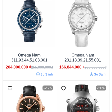
Omega Nam
Omega Nam
311.93.44.51.03.001
231.18.39.21.55.001
3atm
5atm
10atm
15atm
30atm
60atm
204.000.000
₫
166.844.000
₫
255.000.000đ
208.555.000đ
So Sánh
So Sánh
-25%
-20%