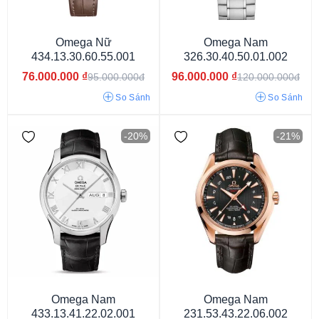
Omega Nữ
Omega Nam
434.13.30.60.55.001
326.30.40.50.01.002
Dây màu xanh
Dây màu đỏ
Dây màu vàng
76.000.000
₫
96.000.000
₫
95.000.000đ
120.000.000đ
Dây màu trắng
Dây màu bạc
Dây màu đen
So Sánh
So Sánh
Dây nâu đậm
Dây nâu sáng
-20%
-21%
Omega Nam
Omega Nam
433.13.41.22.02.001
231.53.43.22.06.002