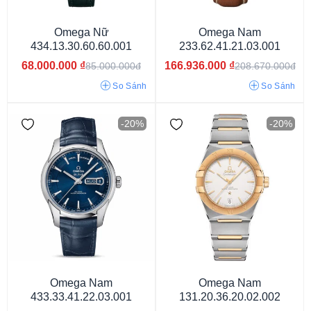
Omega Nữ
Omega Nam
434.13.30.60.60.001
233.62.41.21.03.001
68.000.000
₫
166.936.000
₫
85.000.000đ
208.670.000đ
So Sánh
So Sánh
-20%
-20%
Kính Sapphire
Omega Nam
Omega Nam
433.33.41.22.03.001
131.20.36.20.02.002