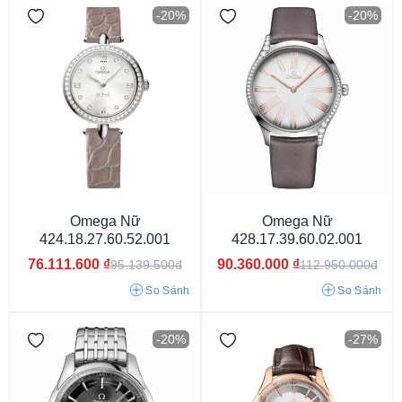
-20%
-20%
Omega Nữ
Omega Nữ
424.18.27.60.52.001
428.17.39.60.02.001
76.111.600
₫
90.360.000
₫
95.139.500đ
112.950.000đ
So Sánh
So Sánh
Vỏ màu vàng
Vỏ vàng hồng
Vỏ màu bạc
-20%
-27%
Vỏ màu trắng
Vỏ màu đen