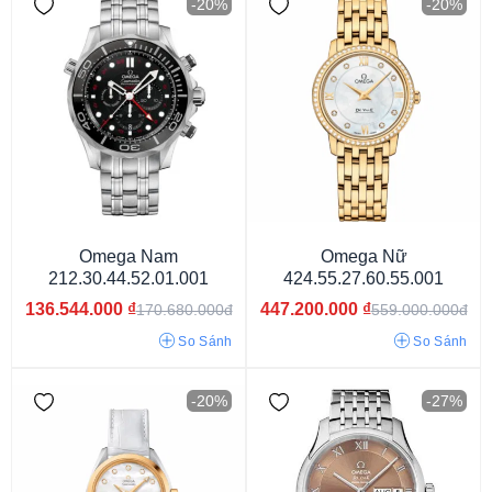
-20%
-20%
11.9mm
Omega Nam
Omega Nữ
212.30.44.52.01.001
424.55.27.60.55.001
136.544.000
₫
447.200.000
₫
170.680.000đ
559.000.000đ
Mặt màu xanh
Mặt màu trắng
Mặt màu đen
So Sánh
So Sánh
Mặt màu đỏ
Mặt màu vàng
Mặt màu nâu
-20%
-27%
Mặt cát vàng
Mặt xanh lục
Mặt màu hồng
Mặt màu xám
Mặt màu bạc
Mặt ngọc trai
Mặt vàng hồng
Mặt khảm đá