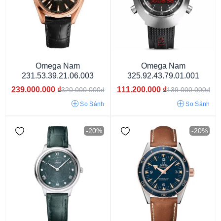
Kim (Analog)
Kim - điện tử
Omega Nam
Omega Nam
231.53.39.21.06.003
325.92.43.79.01.001
239.000.000
₫
111.200.000
₫
320.000.000đ
139.000.000đ
So Sánh
So Sánh
-20%
-20%
Pin/Quartz
Cơ