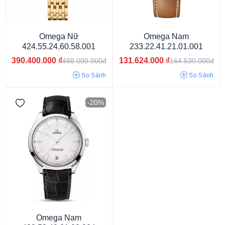
Omega Nữ
Omega Nam
424.55.24.60.58.001
233.22.41.21.01.001
390.400.000
₫
131.624.000
₫
488.000.000đ
164.530.000đ
So Sánh
So Sánh
-20%
Đính đá
Số La Mã
Khảm trai
Omega Nam