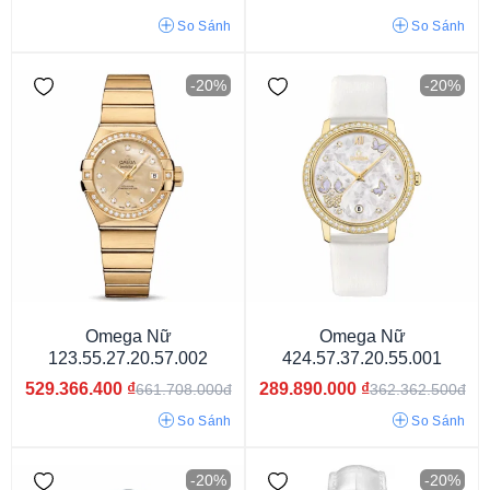
So Sánh
So Sánh
-20%
-20%
Omega Seamaster
Omega Constellation
Omega Speedmaster
Omega De ville
Omega Nữ
Omega Nữ
123.55.27.20.57.002
424.57.37.20.55.001
529.366.400
₫
289.890.000
₫
661.708.000đ
362.362.500đ
So Sánh
So Sánh
-20%
-20%