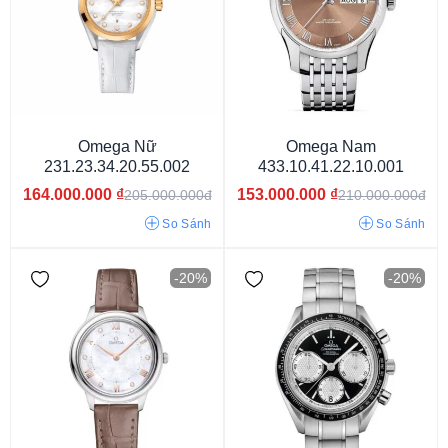
Omega Nữ
Omega Nam
231.23.34.20.55.002
433.10.41.22.10.001
164.000.000
₫
153.000.000
₫
205.000.000đ
210.000.000đ
So Sánh
So Sánh
50 tiếng
60 tiếng
48 tiếng
55 tiếng
-20%
-20%