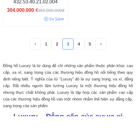
432.53.40.21.02.004
304.000.000
₫
380.000.000đ
So Sánh
Hiện đại
Thể thao
Sang trọng
Cá tính
Thời trang
‹
1
2
3
4
5
›
Đồng hồ Luxury là từ dùng để chỉ những sản phẩm thuộc phân khúc cao
cấp, xa xỉ, sang trọng của các thương hiệu đồng hồ nổi tiếng theo quy
định riêng biệt. Ý nghĩa của từ “Luxury” đó là sự sang trọng, xa xỉ, đẳng
cấp. Rất nhiều người lầm tưởng Luxury là một thương hiệu đồng hồ
nhưng thực chất không phải. Luxury là tập hợp các sản phẩm cao cấp
của các thương hiệu đồng hồ vào một nhóm nhằm thể hiện sự đẳng cấp,
sang trọng của sản phẩm.
Luxury – Đẳng cấp của sự xa xỉ
Thế nào là đồng hồ Luxury?