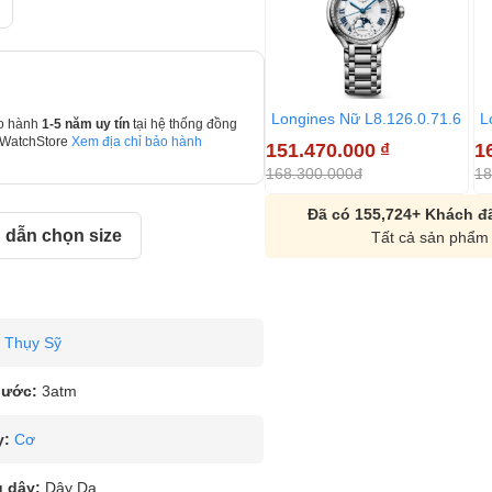
Longines Nữ L8.126.0.71.6
L
o hành
1-5 năm uy tín
tại hệ thống đồng
 WatchStore
Xem địa chỉ bảo hành
151.470.000
₫
1
168.300.000đ
18
Đã có 155,724+ Khách đã
dẫn chọn size
Tất cả sản phẩm 
Thụy Sỹ
nước:
3atm
y:
Cơ
u dây:
Dây Da