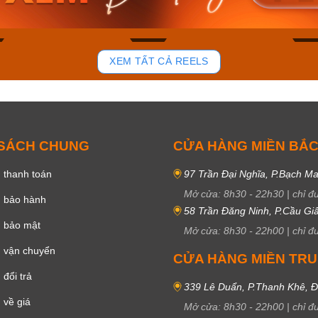
ay
Mua ngay
Mua 
87
45
XEM TẤT CẢ REELS
 SÁCH CHUNG
CỬA HÀNG MIỀN BẮ
 thanh toán
97 Trần Đại Nghĩa, P.Bạch Ma
Mở cửa:
8h30
-
22h30
|
chỉ đ
h bảo hành
58 Trần Đăng Ninh, P.Cầu Giấ
h bảo mật
Mở cửa:
8h30
-
22h00
|
chỉ đ
 vận chuyển
CỬA HÀNG MIỀN TR
đổi trả
339 Lê Duẩn, P.Thanh Khê, 
 về giá
Mở cửa:
8h30
-
22h00
|
chỉ đ