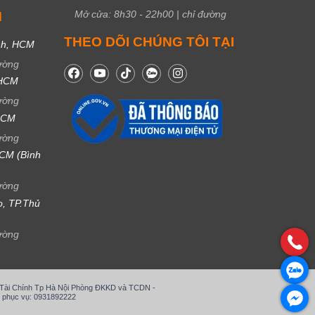
Mở cửa:
8h30
-
22h00
|
chỉ đường
M
THEO DÕI CHÚNG TÔI TẠI
nh, HCM
ường
 HCM
ường
 HCM
ường
CM (Bình
ường
ọ, TP.Thủ
ường
ở Tài Chính Tp Hà Nội Phòng ĐKKD và TCDN -
 phục vụ: 0931892222