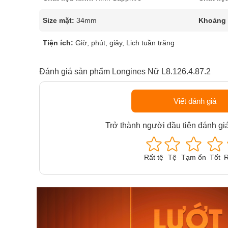
Size mặt:
34mm
Khoảng t
Tiện ích:
Giờ, phút, giây, Lịch tuần trăng
Đánh giá sản phẩm Longines Nữ L8.126.4.87.2
Viết đánh giá
Trở thành người đầu tiên đánh gi
Rất tệ
Tệ
Tạm ổn
Tốt
R
Orient Nam RA-
Casio N
AA0B05R19B
115D-1A
9.480.000₫
2.823.000
8.058.000₫
2.399.5