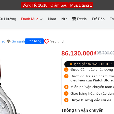
Đồng Hồ 10/10
Giảm Sâu
Mua 1 tặng 1
Xu Hướng
Danh Mục
Nam
Nữ
Reels
Để Bàn
Tr
 số
So sánh
Yêu thích
Còn hàng
86.130.000₫
95.700.0
Đặc quyền tại WATCHSTORE
Được đảm bảo chất lượng
Được đổi trả sản phẩm tro
điều kiện của
WatchStore
Miễn phí vận chuyển toàn q
Giao hàng hỏa tốc (áp dụng
Được hưởng các ưu đãi,
Thông tin vận chuyển