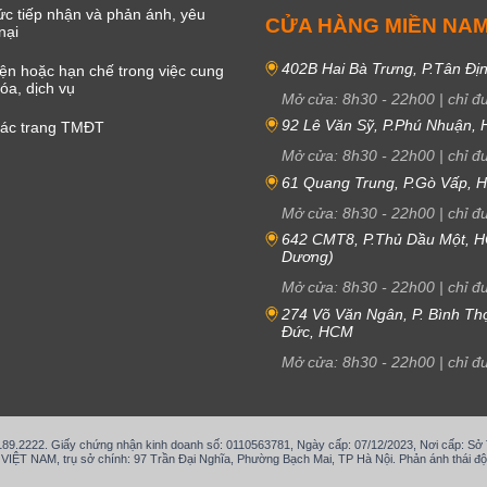
c tiếp nhận và phản ánh, yêu
CỬA HÀNG MIỀN NA
nại
402B Hai Bà Trưng, P.Tân Đị
iện hoặc hạn chế trong việc cung
óa, dịch vụ
Mở cửa:
8h30
-
22h00
|
chỉ đ
92 Lê Văn Sỹ, P.Phú Nhuận,
các trang TMĐT
Mở cửa:
8h30
-
22h00
|
chỉ đ
61 Quang Trung, P.Gò Vấp,
Mở cửa:
8h30
-
22h00
|
chỉ đ
642 CMT8, P.Thủ Dầu Một, H
Dương)
Mở cửa:
8h30
-
22h00
|
chỉ đ
274 Võ Văn Ngân, P. Bình Th
Đức, HCM
Mở cửa:
8h30
-
22h00
|
chỉ đ
.189.2222. Giấy chứng nhận kinh doanh số: 0110563781, Ngày cấp: 07/12/2023, Nơi cấp: S
T NAM, trụ sở chính: 97 Trần Đại Nghĩa, Phường Bạch Mai, TP Hà Nội. Phản ánh thái độ