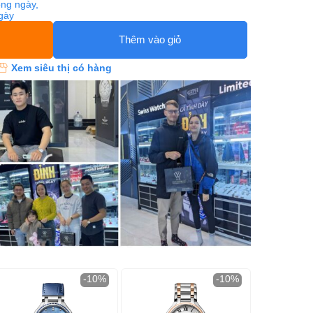
ng ngày,
ngày
Thêm vào giỏ
Xem siêu thị có hàng
-10%
-10%