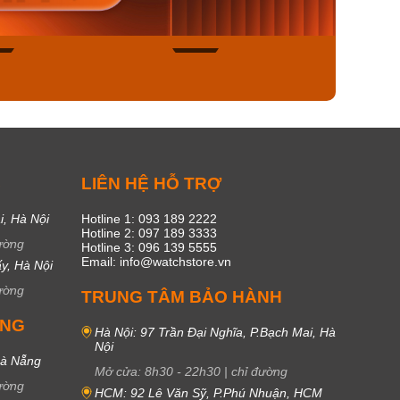
ngay
Mua ngay
Mua
49
18
C
LIÊN HỆ HỖ TRỢ
i, Hà Nội
Hotline 1: 093 189 2222
Hotline 2: 097 189 3333
ường
Hotline 3: 096 139 5555
Email: info@watchstore.vn
y, Hà Nội
ường
TRUNG TÂM BẢO HÀNH
UNG
Hà Nội: 97 Trần Đại Nghĩa, P.Bạch Mai, Hà
Nội
Đà Nẵng
Mở cửa:
8h30
-
22h30
|
chỉ đường
ường
HCM: 92 Lê Văn Sỹ, P.Phú Nhuận, HCM