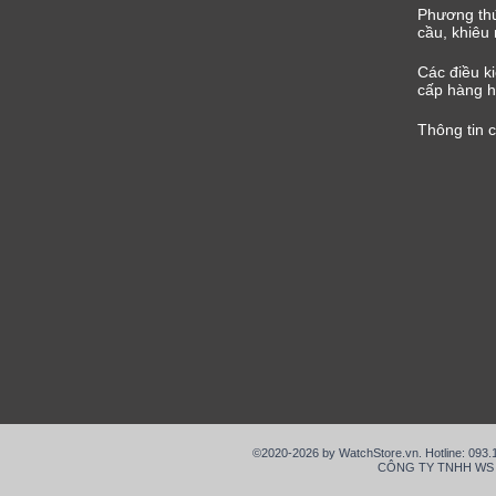
Phương thứ
cầu, khiêu 
Các điều k
cấp hàng h
Thông tin 
©2020-2026 by WatchStore.vn. Hotline: 093
CÔNG TY TNHH WS VIỆ