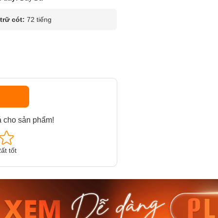
rữ cót:
72 tiếng
á cho sản phẩm!
ất tốt
am MTS-
Casio Nam MTS-
Casio U
VDF
RS100L-1AVDF
230EL-
₫
4.276.000₫
2.117.0
50₫
3.634.600₫
1.799.