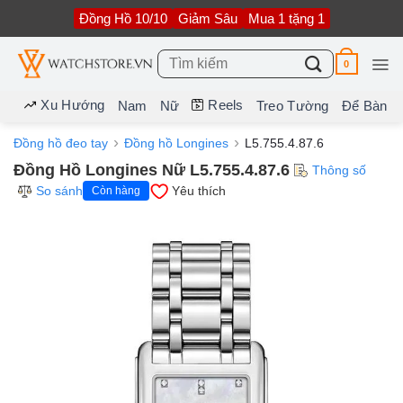
Bỏ
Đồng Hồ 10/10
Giảm Sâu
Mua 1 tặng 1
qua
nội
dung
Tìm
0
kiếm:
Xu Hướng
Reels
Nam
Nữ
Treo Tường
Để Bàn
Đồng hồ đeo tay
Đồng hồ Longines
L5.755.4.87.6
Đồng Hồ Longines Nữ L5.755.4.87.6
Thông số
So sánh
Yêu thích
Còn hàng