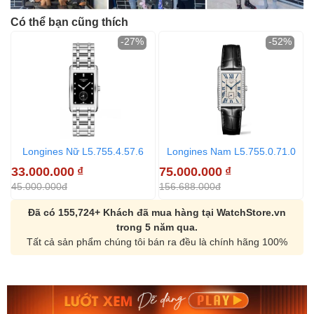
Có thể bạn cũng thích
-27%
-52%
Longines Nữ L5.755.4.57.6
Longines Nam L5.755.0.71.0
33.000.000
₫
75.000.000
₫
3
45.000.000đ
156.688.000đ
6
Đã có 155,724+ Khách đã mua hàng tại WatchStore.vn
trong 5 năm qua.
Tất cả sản phẩm chúng tôi bán ra đều là chính hãng 100%
Orient Nam RA-
Casio Nam MTS-
AA0B05R19B
115D-1AVDF
9.480.000₫
2.823.000₫
8.058.000₫
2.399.550₫
Mua ngay
Mua ngay