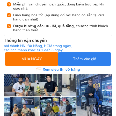
Miễn phí vận chuyển toàn quốc, đồng kiểm trực tiếp khi
giao nhận.
Giao hàng hỏa tốc (áp dụng đối với hàng có sẵn tại cửa
hàng gần nhất)
Được hưởng các ưu đãi, quà tặng
, chương trình khách
hàng thân thiết.
Thông tin vận chuyển
nội thành HN, Đà Nẵng, HCM trong ngày,
các tỉnh thành khác từ 1 đến 3 ngày
MUA NGAY
Thêm vào giỏ
Xem siêu thị có hàng