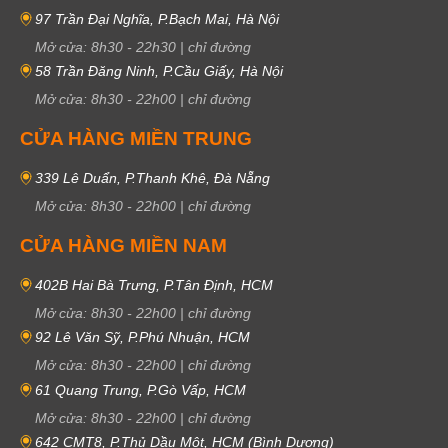
97 Trần Đại Nghĩa, P.Bạch Mai, Hà Nội
Mở cửa:
8h30
-
22h30
|
chỉ đường
58 Trần Đăng Ninh, P.Cầu Giấy, Hà Nội
Mở cửa:
8h30
-
22h00
|
chỉ đường
CỬA HÀNG MIỀN TRUNG
339 Lê Duẩn, P.Thanh Khê, Đà Nẵng
Mở cửa:
8h30
-
22h00
|
chỉ đường
CỬA HÀNG MIỀN NAM
402B Hai Bà Trưng, P.Tân Định, HCM
Mở cửa:
8h30
-
22h00
|
chỉ đường
92 Lê Văn Sỹ, P.Phú Nhuận, HCM
Mở cửa:
8h30
-
22h00
|
chỉ đường
61 Quang Trung, P.Gò Vấp, HCM
Mở cửa:
8h30
-
22h00
|
chỉ đường
642 CMT8, P.Thủ Dầu Một, HCM (Bình Dương)