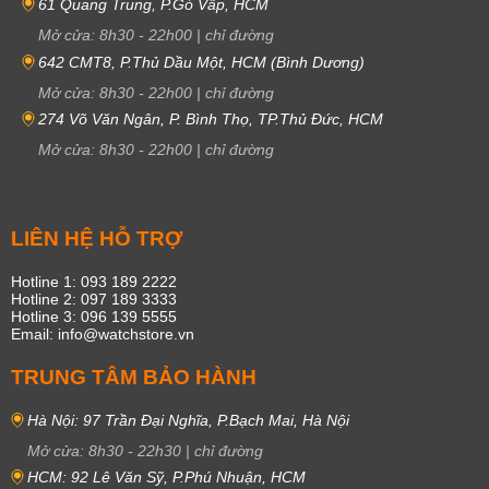
61 Quang Trung, P.Gò Vấp, HCM
Mở cửa:
8h30
-
22h00
|
chỉ đường
642 CMT8, P.Thủ Dầu Một, HCM (Bình Dương)
Mở cửa:
8h30
-
22h00
|
chỉ đường
274 Võ Văn Ngân, P. Bình Thọ, TP.Thủ Đức, HCM
Mở cửa:
8h30
-
22h00
|
chỉ đường
LIÊN HỆ HỖ TRỢ
Hotline 1: 093 189 2222
Hotline 2: 097 189 3333
Hotline 3: 096 139 5555
Email: info@watchstore.vn
TRUNG TÂM BẢO HÀNH
Hà Nội: 97 Trần Đại Nghĩa, P.Bạch Mai, Hà Nội
Mở cửa:
8h30
-
22h30
|
chỉ đường
HCM: 92 Lê Văn Sỹ, P.Phú Nhuận, HCM