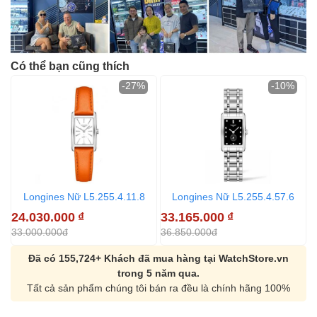
Có thể bạn cũng thích
-27%
-10%
Longines Nữ L5.255.4.11.8
Longines Nữ L5.255.4.57.6
24.030.000
₫
33.165.000
₫
4
33.000.000đ
36.850.000đ
4
Đã có 155,724+ Khách đã mua hàng tại WatchStore.vn
trong 5 năm qua.
Tất cả sản phẩm chúng tôi bán ra đều là chính hãng 100%
Orient Nam RA-
Casio Nam MTS-
AA0B05R19B
115D-1AVDF