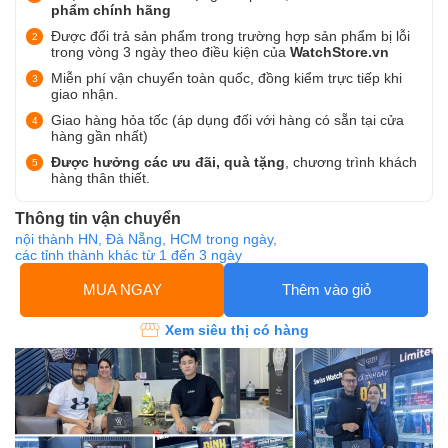
phẩm chính hãng
Được đổi trả sản phẩm trong trường hợp sản phẩm bị lỗi
trong vòng 3 ngày theo điều kiện của
WatchStore.vn
Miễn phí vận chuyển toàn quốc, đồng kiểm trực tiếp khi
giao nhận.
Giao hàng hỏa tốc (áp dụng đối với hàng có sẵn tại cửa
hàng gần nhất)
Được hưởng các ưu đãi, quà tặng
, chương trình khách
hàng thân thiết.
Thông tin vận chuyển
nội thành HN, Đà Nẵng, HCM trong ngày,
các tỉnh thành khác từ 1 đến 3 ngày
MUA NGAY
Thêm vào giỏ
Xem siêu thị có hàng