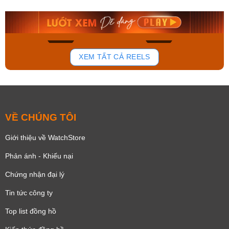
9.480.000₫
2.823.000₫
8.058.000₫
2.399.550₫
Mua ngay
Mua ngay
180
102
XEM TẤT CẢ REELS
VỀ CHÚNG TÔI
Giới thiệu về WatchStore
Phản ánh - Khiếu nại
Chứng nhận đại lý
Tin tức công ty
Top list đồng hồ