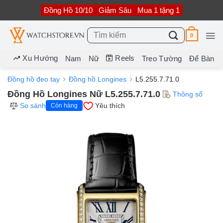
Bỏ
Đồng Hồ 10/10
Giảm Sâu
Mua 1 tặng 1
qua
nội
dung
Tìm
0
kiếm:
Xu Hướng
Reels
Nam
Nữ
Treo Tường
Để Bàn
Đồng hồ đeo tay
Đồng hồ Longines
L5.255.7.71.0
Đồng Hồ Longines Nữ L5.255.7.71.0
Thông số
So sánh
Yêu thích
Còn hàng