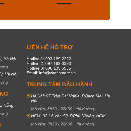
49
17
C
LIÊN HỆ HỖ TRỢ
i, Hà Nội
Hotline 1: 093 189 2222
Hotline 2: 097 189 3333
ường
Hotline 3: 096 139 5555
Email: info@watchstore.vn
y, Hà Nội
ường
TRUNG TÂM BẢO HÀNH
UNG
Hà Nội: 97 Trần Đại Nghĩa, P.Bạch Mai, Hà
Nội
Đà Nẵng
Mở cửa:
8h30
-
22h30
|
chỉ đường
ường
HCM: 92 Lê Văn Sỹ, P.Phú Nhuận, HCM
Mở cửa:
8h30
-
22h00
|
chỉ đường
M