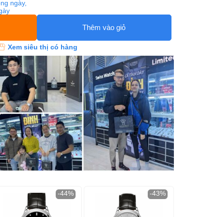
ng ngày,
ngày
Thêm vào giỏ
Xem siêu thị có hàng
-44%
-43%