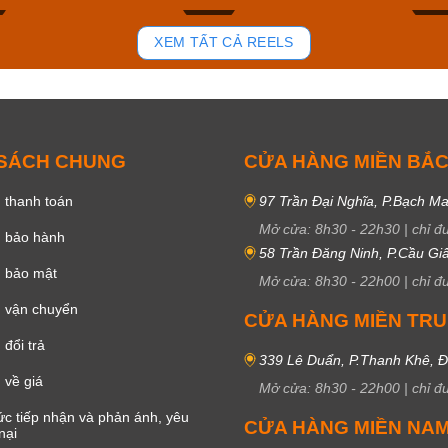
86
44
XEM TẤT CẢ REELS
 SÁCH CHUNG
CỬA HÀNG MIỀN BẮ
 thanh toán
97 Trần Đại Nghĩa, P.Bạch Ma
Mở cửa:
8h30
-
22h30
|
chỉ đ
h bảo hành
58 Trần Đăng Ninh, P.Cầu Giấ
h bảo mật
Mở cửa:
8h30
-
22h00
|
chỉ đ
 vận chuyển
CỬA HÀNG MIỀN TR
đổi trả
339 Lê Duẩn, P.Thanh Khê, 
 về giá
Mở cửa:
8h30
-
22h00
|
chỉ đ
c tiếp nhận và phản ánh, yêu
CỬA HÀNG MIỀN NA
nại