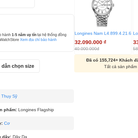
Longines Nam L4.899.4.21.6
Lo
o hành
1-5 năm uy tín
tại hệ thống đồng
 WatchStore
Xem địa chỉ bảo hành
32.090.000
₫
3
40.000.000đ
58
Đã có 155,724+ Khách đã
dẫn chọn size
Tất cả sản phẩm 
Thụy Sỹ
n phẩm:
Longines Flagship
y:
Cơ
u dây:
Dây Da