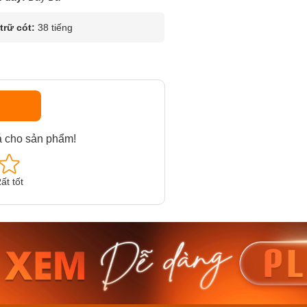
rữ cót:
38 tiếng
á cho sản phẩm!
ất tốt
am MTS-
Casio Nam MTS-
Casio U
VDF
RS100L-1AVDF
230EL-
₫
4.276.000₫
2.117.0
50₫
3.634.600₫
1.799.
ay
Mua ngay
Mua 