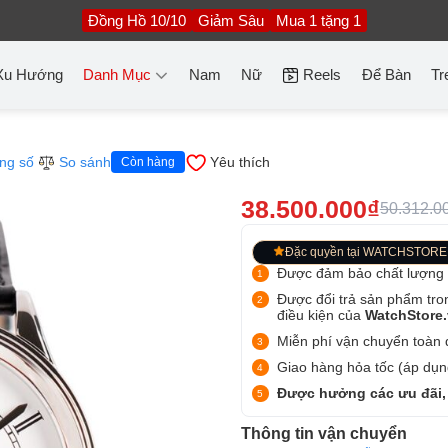
Đồng Hồ 10/10
Giảm Sâu
Mua 1 tặng 1
Xu Hướng
Danh Mục
Nam
Nữ
Reels
Để Bàn
Tr
ng số
So sánh
Yêu thích
Còn hàng
38.500.000₫
50.312.0
Đặc quyền tại WATCHSTORE
Được đảm bảo chất lượng
Được đổi trả sản phẩm tro
điều kiện của
WatchStore
Miễn phí vận chuyển toàn q
Giao hàng hỏa tốc (áp dụng
Được hưởng các ưu đãi,
Thông tin vận chuyển