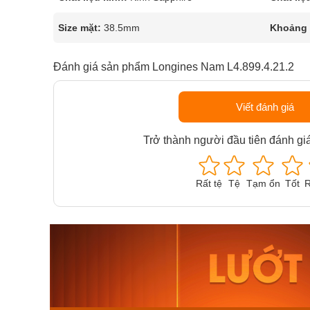
Size mặt:
38.5mm
Khoảng t
Đánh giá sản phẩm Longines Nam L4.899.4.21.2
Viết đánh giá
Trở thành người đầu tiên đánh gi
Rất tệ
Tệ
Tạm ổn
Tốt
R
Orient Nam RA-
Casio N
AA0B05R19B
115D-1A
9.480.000₫
2.823.000
8.058.000₫
2.399.5
Mua ngay
Mua ng