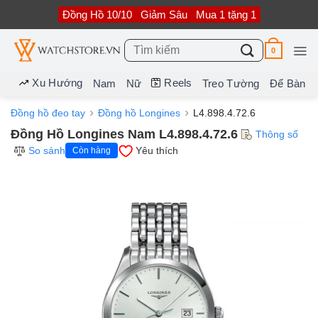
Bỏ
Đồng Hồ 10/10
Giảm Sâu
Mua 1 tặng 1
qua
nội
dung
Tìm
0
kiếm:
Xu Hướng
Reels
Nam
Nữ
Treo Tường
Để Bàn
Đồng hồ đeo tay
Đồng hồ Longines
L4.898.4.72.6
Đồng Hồ Longines Nam L4.898.4.72.6
Thông số
So sánh
Yêu thích
Còn hàng