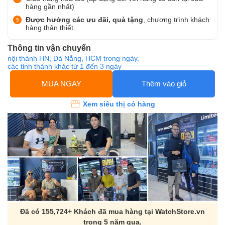
hàng gần nhất)
Được hưởng các ưu đãi, quà tặng
, chương trình khách
hàng thân thiết.
Thông tin vận chuyển
nội thành HN, Đà Nẵng, HCM trong ngày,
các tỉnh thành khác từ 1 đến 3 ngày
MUA NGAY
Thêm vào giỏ
Xem siêu thị có hàng
Đã có 155,724+ Khách đã mua hàng tại WatchStore.vn
trong 5 năm qua.