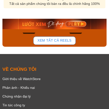
Tất cả sản phẩm chúng tôi bán ra đều là chính hãng 100%
Orient Nam RA-
Casio Nam MTS-
AA0B05R19B
115D-1AVDF
9.480.000₫
2.823.000₫
8.058.000₫
2.399.550₫
Mua ngay
Mua ngay
136
81
XEM TẤT CẢ REELS
VỀ CHÚNG TÔI
Giới thiệu về WatchStore
Phản ánh - Khiếu nại
Chứng nhận đại lý
Tin tức công ty