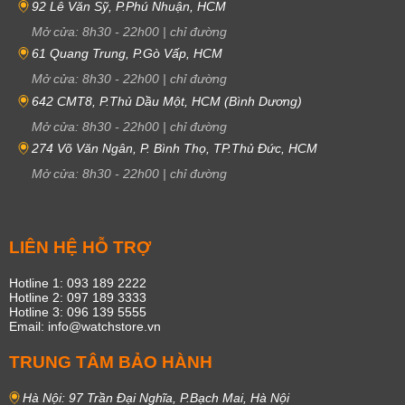
92 Lê Văn Sỹ, P.Phú Nhuận, HCM
Mở cửa:
8h30
-
22h00
|
chỉ đường
61 Quang Trung, P.Gò Vấp, HCM
Mở cửa:
8h30
-
22h00
|
chỉ đường
642 CMT8, P.Thủ Dầu Một, HCM (Bình Dương)
Mở cửa:
8h30
-
22h00
|
chỉ đường
274 Võ Văn Ngân, P. Bình Thọ, TP.Thủ Đức, HCM
Mở cửa:
8h30
-
22h00
|
chỉ đường
LIÊN HỆ HỖ TRỢ
Hotline 1: 093 189 2222
Hotline 2: 097 189 3333
Hotline 3: 096 139 5555
Email: info@watchstore.vn
TRUNG TÂM BẢO HÀNH
Hà Nội: 97 Trần Đại Nghĩa, P.Bạch Mai, Hà Nội