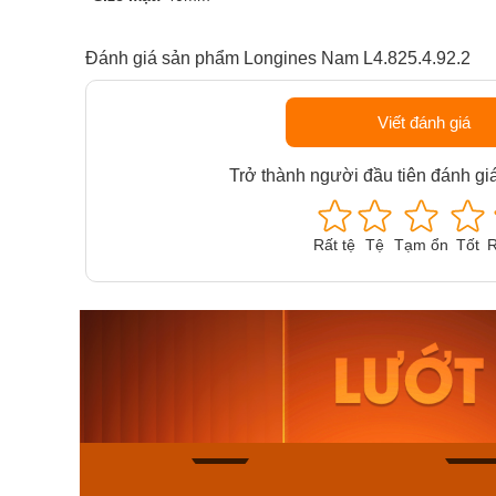
Đánh giá sản phẩm Longines Nam L4.825.4.92.2
Viết đánh giá
Trở thành người đầu tiên đánh gi
Rất tệ
Tệ
Tạm ổn
Tốt
R
Orient Nam RA-
Casio N
AA0B05R19B
115D-1A
9.480.000₫
2.823.000
8.058.000₫
2.399.5
Mua ngay
Mua ng
130