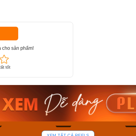
á cho sản phẩm!
ất tốt
am MTS-
Casio Nam MTS-
Casio U
VDF
RS100L-1AVDF
230EL-
₫
4.276.000₫
2.117.0
50₫
3.634.600₫
1.799.
ay
Mua ngay
Mua 
78
36
XEM TẤT CẢ REELS