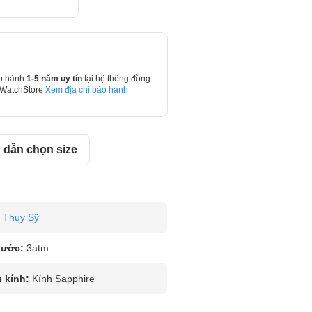
o hành
1-5 năm uy tín
tại hệ thống đồng
 WatchStore
Xem địa chỉ bảo hành
dẫn chọn size
Thụy Sỹ
nước:
3atm
u kính:
Kính Sapphire