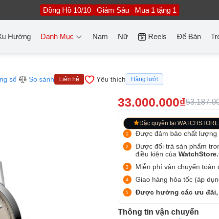
Đồng Hồ 10/10
Giảm Sâu
Mua 1 tặng 1
Xu Hướng
Danh Mục
Nam
Nữ
Reels
Để Bàn
Tr
ng số
So sánh
Yêu thích
Liên hệ
Hàng lướt
33.000.000₫
53.187.0
Đặc quyền tại WATCHSTORE
Được đảm bảo chất lượng
Được đổi trả sản phẩm tro
điều kiện của
WatchStore
Miễn phí vận chuyển toàn q
Giao hàng hỏa tốc (áp dụng
Được hưởng các ưu đãi,
Thông tin vận chuyển