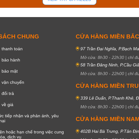
 SÁCH CHUNG
CỬA HÀNG MIỀN BẮ
 thanh toán
97 Trần Đại Nghĩa, P.Bạch Ma
Mở cửa:
8h30
-
22h30
|
chỉ đ
h bảo hành
58 Trần Đăng Ninh, P.Cầu Giấ
h bảo mật
Mở cửa:
8h30
-
22h00
|
chỉ đ
 vận chuyển
CỬA HÀNG MIỀN TR
đổi trả
339 Lê Duẩn, P.Thanh Khê, 
 về giá
Mở cửa:
8h30
-
22h00
|
chỉ đ
c tiếp nhận và phản ánh, yêu
CỬA HÀNG MIỀN NA
nại
402B Hai Bà Trưng, P.Tân Đị
iện hoặc hạn chế trong việc cung
óa, dịch vụ