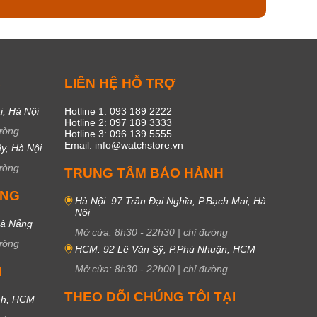
C
LIÊN HỆ HỖ TRỢ
i, Hà Nội
Hotline 1: 093 189 2222
Hotline 2: 097 189 3333
ường
Hotline 3: 096 139 5555
Email: info@watchstore.vn
y, Hà Nội
ường
TRUNG TÂM BẢO HÀNH
UNG
Hà Nội: 97 Trần Đại Nghĩa, P.Bạch Mai, Hà
Nội
Đà Nẵng
Mở cửa:
8h30
-
22h30
|
chỉ đường
ường
HCM: 92 Lê Văn Sỹ, P.Phú Nhuận, HCM
Mở cửa:
8h30
-
22h00
|
chỉ đường
M
THEO DÕI CHÚNG TÔI TẠI
nh, HCM