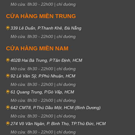
Mở cửa:
8h30
-
22h00
|
chỉ đường
CỬA HÀNG MIỀN TRUNG
339 Lê Duẩn, P.Thanh Khê, Đà Nẵng
Mở cửa:
8h30
-
22h00
|
chỉ đường
CỬA HÀNG MIỀN NAM
402B Hai Bà Trưng, P.Tân Định, HCM
Mở cửa:
8h30
-
22h00
|
chỉ đường
92 Lê Văn Sỹ, P.Phú Nhuận, HCM
Mở cửa:
8h30
-
22h00
|
chỉ đường
61 Quang Trung, P.Gò Vấp, HCM
Mở cửa:
8h30
-
22h00
|
chỉ đường
642 CMT8, P.Thủ Dầu Một, HCM (Bình Dương)
Mở cửa:
8h30
-
22h00
|
chỉ đường
274 Võ Văn Ngân, P. Bình Thọ, TP.Thủ Đức, HCM
Mở cửa:
8h30
-
22h00
|
chỉ đường