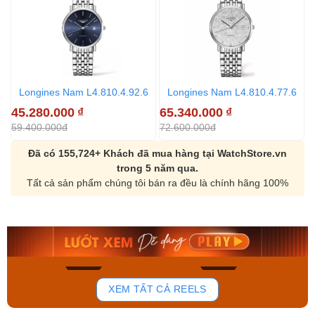
Longines Nam L4.810.4.92.6
Longines Nam L4.810.4.77.6
45.280.000
₫
65.340.000
₫
4
59.400.000đ
72.600.000đ
5
Đã có 155,724+ Khách đã mua hàng tại WatchStore.vn
trong 5 năm qua.
Tất cả sản phẩm chúng tôi bán ra đều là chính hãng 100%
Orient Nam RA-
Casio Nam MTS-
AA0B05R19B
115D-1AVDF
9.480.000₫
2.823.000₫
8.058.000₫
2.399.550₫
Mua ngay
Mua ngay
150
84
XEM TẤT CẢ REELS