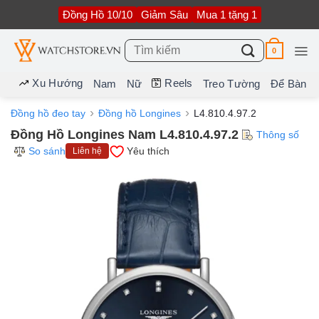
Bỏ
Đồng Hồ 10/10
Giảm Sâu
Mua 1 tặng 1
qua
nội
dung
Tìm
0
kiếm:
Xu Hướng
Reels
Nam
Nữ
Treo Tường
Để Bàn
Đồng hồ đeo tay
Đồng hồ Longines
L4.810.4.97.2
Đồng Hồ Longines Nam L4.810.4.97.2
Thông số
So sánh
Yêu thích
Liên hệ