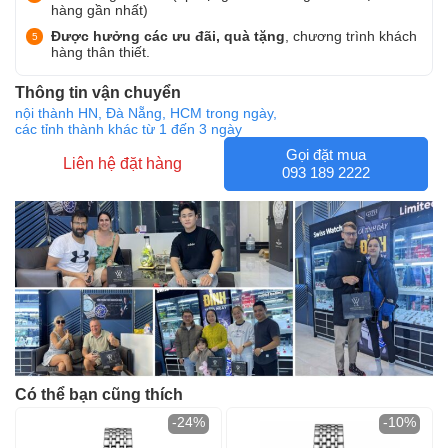
hàng gần nhất)
Được hưởng các ưu đãi, quà tặng
, chương trình khách
hàng thân thiết.
Thông tin vận chuyển
nội thành HN, Đà Nẵng, HCM trong ngày,
các tỉnh thành khác từ 1 đến 3 ngày
Gọi đặt mua
Liên hệ đặt hàng
093 189 2222
Có thể bạn cũng thích
-24%
-10%