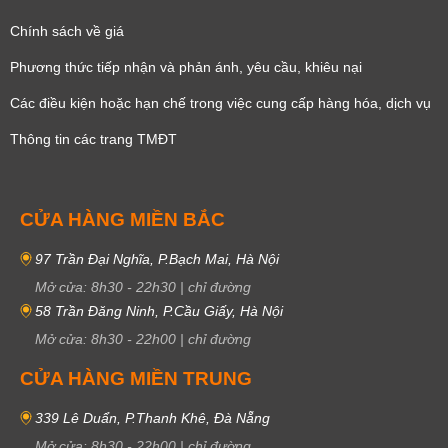
Chính sách về giá
Phương thức tiếp nhận và phản ánh, yêu cầu, khiêu nại
Các điều kiện hoặc hạn chế trong việc cung cấp hàng hóa, dịch vụ
Thông tin các trang TMĐT
CỬA HÀNG MIỀN BẮC
97 Trần Đại Nghĩa, P.Bạch Mai, Hà Nội
Mở cửa:
8h30
-
22h30
|
chỉ đường
58 Trần Đăng Ninh, P.Cầu Giấy, Hà Nội
Mở cửa:
8h30
-
22h00
|
chỉ đường
CỬA HÀNG MIỀN TRUNG
339 Lê Duẩn, P.Thanh Khê, Đà Nẵng
Mở cửa:
8h30
-
22h00
|
chỉ đường