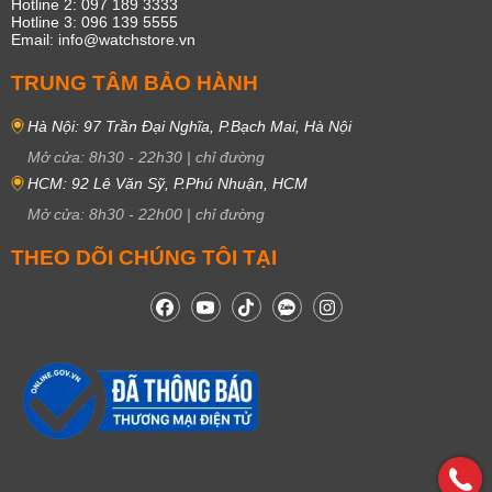
Hotline 2: 097 189 3333
Hotline 3: 096 139 5555
Email: info@watchstore.vn
TRUNG TÂM BẢO HÀNH
Hà Nội: 97 Trần Đại Nghĩa, P.Bạch Mai, Hà Nội
Mở cửa:
8h30
-
22h30
|
chỉ đường
HCM: 92 Lê Văn Sỹ, P.Phú Nhuận, HCM
Mở cửa:
8h30
-
22h00
|
chỉ đường
THEO DÕI CHÚNG TÔI TẠI