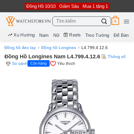
Bỏ
Đồng Hồ 10/10
Giảm Sâu
Mua 1 tặng 1
qua
nội
dung
Tìm
0
kiếm:
Xu Hướng
Reels
Nam
Nữ
Treo Tường
Để Bàn
Đồng hồ đeo tay
Đồng hồ Longines
L4.799.4.12.6
Đồng Hồ Longines Nam L4.799.4.12.6
Thông số
So sánh
Yêu thích
Còn hàng