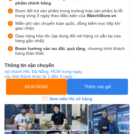
phẩm chính hãng
Được đổi trả sản phẩm trong trường hợp sản phẩm bị lỗi
trong vòng 3 ngày theo điều kiện của
WatchStore.vn
Miễn phí vận chuyển toàn quốc, đồng kiểm trực tiếp khi
giao nhận.
Giao hàng hỏa tốc (áp dụng đối với hàng có sẵn tại cửa
hàng gần nhất)
Được hưởng các ưu đãi, quà tặng
, chương trình khách
hàng thân thiết.
Thông tin vận chuyển
nội thành HN, Đà Nẵng, HCM trong ngày,
các tỉnh thành khác từ 1 đến 3 ngày
MUA NGAY
Thêm vào giỏ
Xem siêu thị có hàng