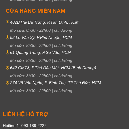
CỬA HÀNG MIỀN NAM
402B Hai Bà Trưng, P.Tân Định, HCM
Mở cửa:
8h30
-
22h00
|
chỉ đường
92 Lê Văn Sỹ, P.Phú Nhuận, HCM
Mở cửa:
8h30
-
22h00
|
chỉ đường
61 Quang Trung, P.Gò Vấp, HCM
Mở cửa:
8h30
-
22h00
|
chỉ đường
642 CMT8, P.Thủ Dầu Một, HCM (Bình Dương)
Mở cửa:
8h30
-
22h00
|
chỉ đường
274 Võ Văn Ngân, P. Bình Thọ, TP.Thủ Đức, HCM
Mở cửa:
8h30
-
22h00
|
chỉ đường
LIÊN HỆ HỖ TRỢ
Hotline 1: 093 189 2222