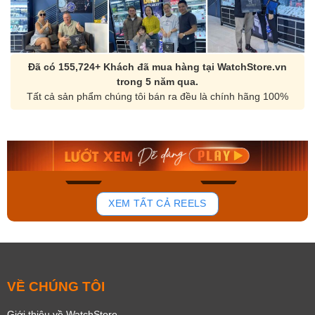
Đã có 155,724+ Khách đã mua hàng tại WatchStore.vn
trong 5 năm qua.
Tất cả sản phẩm chúng tôi bán ra đều là chính hãng 100%
Orient Nam RA-
Casio Nam MTS-
AA0B05R19B
115D-1AVDF
9.480.000₫
2.823.000₫
8.058.000₫
2.399.550₫
Mua ngay
Mua ngay
168
96
XEM TẤT CẢ REELS
VỀ CHÚNG TÔI
Giới thiệu về WatchStore