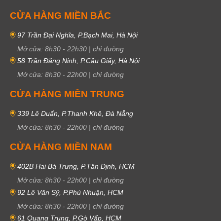
CỬA HÀNG MIỀN BẮC
97 Trần Đại Nghĩa, P.Bạch Mai, Hà Nội
Mở cửa:
8h30
-
22h30
|
chỉ đường
58 Trần Đăng Ninh, P.Cầu Giấy, Hà Nội
Mở cửa:
8h30
-
22h00
|
chỉ đường
CỬA HÀNG MIỀN TRUNG
339 Lê Duẩn, P.Thanh Khê, Đà Nẵng
Mở cửa:
8h30
-
22h00
|
chỉ đường
CỬA HÀNG MIỀN NAM
402B Hai Bà Trưng, P.Tân Định, HCM
Mở cửa:
8h30
-
22h00
|
chỉ đường
92 Lê Văn Sỹ, P.Phú Nhuận, HCM
Mở cửa:
8h30
-
22h00
|
chỉ đường
61 Quang Trung, P.Gò Vấp, HCM