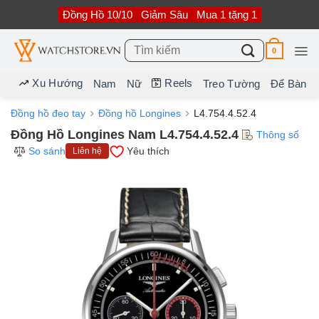
Bỏ
Đồng Hồ 10/10
Giảm Sâu
Mua 1 tặng 1
qua
nội
dung
Tìm
0
kiếm:
Xu Hướng
Reels
Nam
Nữ
Treo Tường
Để Bàn
Đồng hồ đeo tay
Đồng hồ Longines
L4.754.4.52.4
Đồng Hồ Longines Nam L4.754.4.52.4
Thông số
So sánh
Yêu thích
Liên hệ