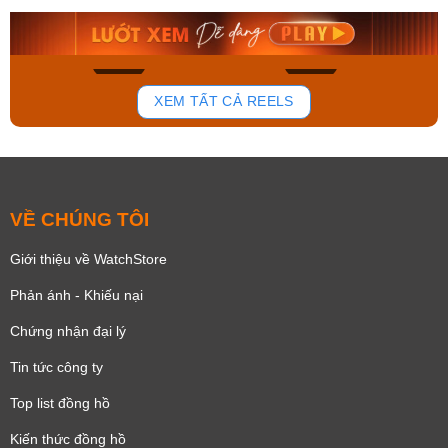
8.058.000₫
2.399.550₫
Mua ngay
Mua ngay
175
99
XEM TẤT CẢ REELS
VỀ CHÚNG TÔI
Giới thiệu về WatchStore
Phản ánh - Khiếu nại
Chứng nhận đại lý
Tin tức công ty
Top list đồng hồ
Kiến thức đồng hồ