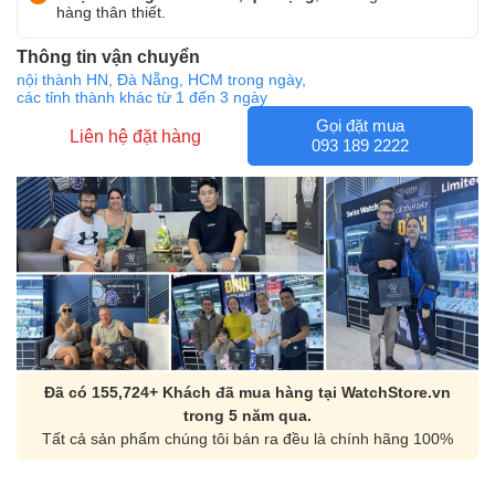
hàng thân thiết.
Thông tin vận chuyển
nội thành HN, Đà Nẵng, HCM trong ngày,
các tỉnh thành khác từ 1 đến 3 ngày
Gọi đặt mua
Liên hệ đặt hàng
093 189 2222
Đã có 155,724+ Khách đã mua hàng tại WatchStore.vn
trong 5 năm qua.
Tất cả sản phẩm chúng tôi bán ra đều là chính hãng 100%
Orient Nam RA-
Casio Nam MTS-
AA0B05R19B
115D-1AVDF
9.480.000₫
2.823.000₫