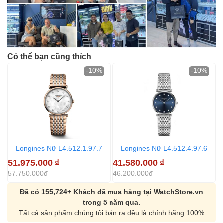
Có thể bạn cũng thích
-10%
-10%
Longines Nữ L4.512.1.97.7
Longines Nữ L4.512.4.97.6
51.975.000
₫
41.580.000
₫
4
57.750.000đ
46.200.000đ
5
Đã có 155,724+ Khách đã mua hàng tại WatchStore.vn
trong 5 năm qua.
Tất cả sản phẩm chúng tôi bán ra đều là chính hãng 100%
Orient Nam RA-
Casio Nam MTS-