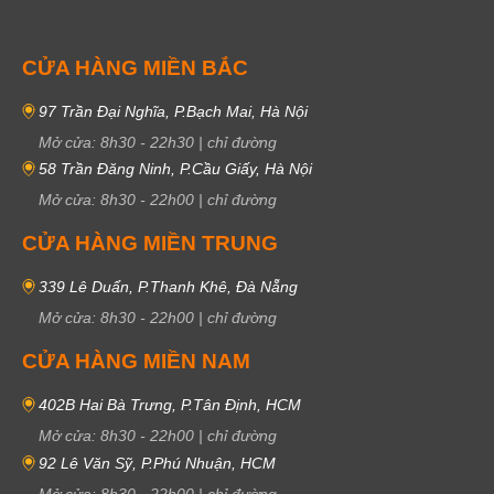
CỬA HÀNG MIỀN BẮC
97 Trần Đại Nghĩa, P.Bạch Mai, Hà Nội
Mở cửa:
8h30
-
22h30
|
chỉ đường
58 Trần Đăng Ninh, P.Cầu Giấy, Hà Nội
Mở cửa:
8h30
-
22h00
|
chỉ đường
CỬA HÀNG MIỀN TRUNG
339 Lê Duẩn, P.Thanh Khê, Đà Nẵng
Mở cửa:
8h30
-
22h00
|
chỉ đường
CỬA HÀNG MIỀN NAM
402B Hai Bà Trưng, P.Tân Định, HCM
Mở cửa:
8h30
-
22h00
|
chỉ đường
92 Lê Văn Sỹ, P.Phú Nhuận, HCM
Mở cửa:
8h30
-
22h00
|
chỉ đường