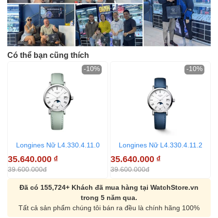
Có thể bạn cũng thích
-10%
-10%
Longines Nữ L4.330.4.11.0
Longines Nữ L4.330.4.11.2
35.640.000
₫
35.640.000
₫
4
39.600.000đ
39.600.000đ
5
Đã có 155,724+ Khách đã mua hàng tại WatchStore.vn
trong 5 năm qua.
Tất cả sản phẩm chúng tôi bán ra đều là chính hãng 100%
Orient Nam RA-
Casio Nam MTS-