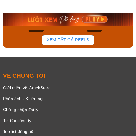
AA0B05R19B
115D-1AVDF
9.480.000₫
2.823.000₫
8.058.000₫
2.399.550₫
Mua ngay
Mua ngay
168
96
XEM TẤT CẢ REELS
VỀ CHÚNG TÔI
Giới thiệu về WatchStore
Phản ánh - Khiếu nại
Chứng nhận đại lý
Tin tức công ty
Top list đồng hồ