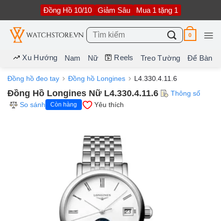
Bỏ
Đồng Hồ 10/10
Giảm Sâu
Mua 1 tặng 1
qua
nội
dung
Tìm
0
kiếm:
Xu Hướng
Reels
Nam
Nữ
Treo Tường
Để Bàn
Đồng hồ đeo tay
Đồng hồ Longines
L4.330.4.11.6
Đồng Hồ Longines Nữ L4.330.4.11.6
Thông số
So sánh
Yêu thích
Còn hàng