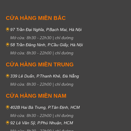
CỬA HÀNG MIỀN BẮC
97 Trần Đại Nghĩa, P.Bạch Mai, Hà Nội
Mở cửa:
8h30
-
22h30
|
chỉ đường
58 Trần Đăng Ninh, P.Cầu Giấy, Hà Nội
Mở cửa:
8h30
-
22h00
|
chỉ đường
CỬA HÀNG MIỀN TRUNG
339 Lê Duẩn, P.Thanh Khê, Đà Nẵng
Mở cửa:
8h30
-
22h00
|
chỉ đường
CỬA HÀNG MIỀN NAM
402B Hai Bà Trưng, P.Tân Định, HCM
Mở cửa:
8h30
-
22h00
|
chỉ đường
92 Lê Văn Sỹ, P.Phú Nhuận, HCM
Mở cửa:
8h30
-
22h00
|
chỉ đường