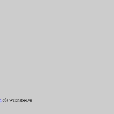
n
của Watchstore.vn