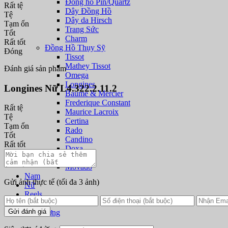
Đồng hồ Pin/Quartz
Rất tệ
Dây Đồng Hồ
Tệ
Dây da Hirsch
Tạm ổn
Trang Sức
Tốt
Charm
Rất tốt
Đồng Hồ Thụy Sỹ
Đóng
Tissot
Mathey Tissot
Đánh giá sản phẩm
Omega
Longines
Longines Nữ L4.322.2.11.2
Baume & Mercier
Frederique Constant
Rất tệ
Maurice Lacroix
Tệ
Certina
Tạm ổn
Rado
Tốt
Candino
Rất tốt
Doxa
Titoni
Movado
Nam
Gửi ảnh thực tế
(tối đa 3 ảnh)
Nữ
Reels
Để bàn
Gửi đánh giá
Treo tường