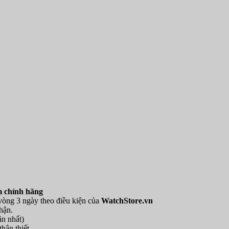
 chính hãng
 vòng 3 ngày theo điều kiện của
WatchStore.vn
hận.
ần nhất)
hân thiết.