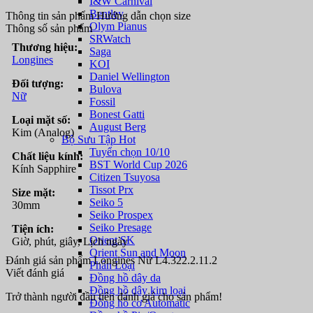
I&W Carnival
Bentley
Thông tin sản phẩm
Hướng dẫn chọn size
Olym Pianus
Thông số sản phẩm
SRWatch
Thương hiệu:
Saga
Longines
KOI
Daniel Wellington
Đối tượng:
Bulova
Nữ
Fossil
Bonest Gatti
Loại mặt số:
August Berg
Kim (Analog)
Bộ Sưu Tập Hot
Tuyển chọn 10/10
Chất liệu kính:
BST World Cup 2026
Kính Sapphire
Citizen Tsuyosa
Tissot Prx
Size mặt:
Seiko 5
30mm
Seiko Prospex
Seiko Presage
Tiện ích:
Orient SK
Giờ, phút, giây, Lịch ngày
Orient Sun and Moon
Đánh giá sản phẩm Longines Nữ L4.322.2.11.2
Phân Loại
Viết đánh giá
Đồng hồ dây da
Đồng hồ dây kim loại
Trở thành người đầu tiên đánh giá cho sản phẩm!
Đồng hồ cơ Automatic