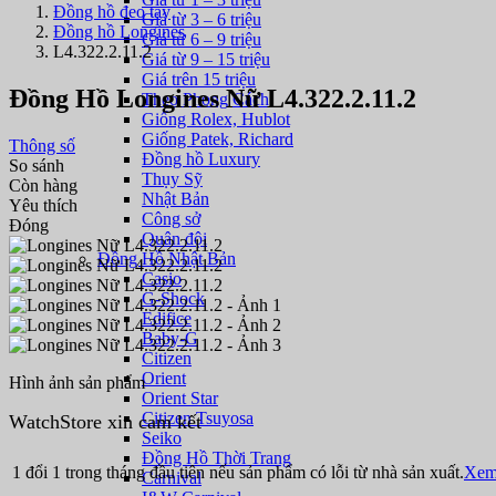
Đồng hồ đeo tay
Giá từ 3 – 6 triệu
Đồng hồ Longines
Giá từ 6 – 9 triệu
L4.322.2.11.2
Giá từ 9 – 15 triệu
Giá trên 15 triệu
Đồng Hồ Longines Nữ L4.322.2.11.2
Theo Phong Cách
Giống Rolex, Hublot
Giống Patek, Richard
Thông số
Đồng hồ Luxury
So sánh
Thụy Sỹ
Còn hàng
Nhật Bản
Yêu thích
Công sở
Đóng
Quân đội
Đồng Hồ Nhật Bản
Casio
G-Shock
Edifice
Baby-G
Citizen
Orient
Hình ảnh sản phẩm
Orient Star
Citizen Tsuyosa
WatchStore xin cam kết
Seiko
Đồng Hồ Thời Trang
1 đổi 1 trong tháng đầu tiên nếu sản phẩm có lỗi từ nhà sản xuất.
Xem 
Carnival