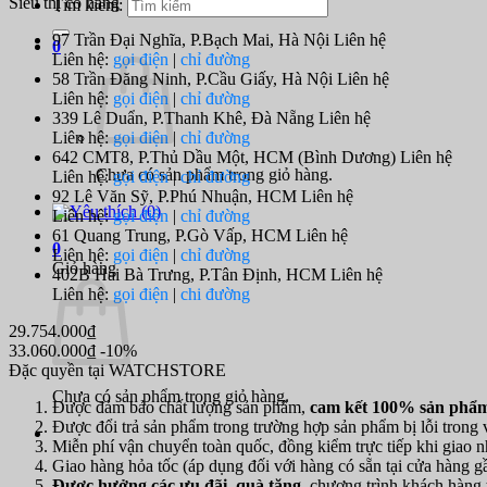
Siêu thị có hàng
Tìm kiếm:
97 Trần Đại Nghĩa, P.Bạch Mai, Hà Nội
Liên hệ
0
Liên hệ:
gọi điện
|
chỉ đường
58 Trần Đăng Ninh, P.Cầu Giấy, Hà Nội
Liên hệ
Liên hệ:
gọi điện
|
chỉ đường
339 Lê Duẩn, P.Thanh Khê, Đà Nẵng
Liên hệ
Liên hệ:
gọi điện
|
chỉ đường
642 CMT8, P.Thủ Dầu Một, HCM (Bình Dương)
Liên hệ
Chưa có sản phẩm trong giỏ hàng.
Liên hệ:
gọi điện
|
chỉ đường
92 Lê Văn Sỹ, P.Phú Nhuận, HCM
Liên hệ
(
0
)
Liên hệ:
gọi điện
|
chỉ đường
61 Quang Trung, P.Gò Vấp, HCM
Liên hệ
0
Liên hệ:
gọi điện
|
chỉ đường
Giỏ hàng
402B Hai Bà Trưng, P.Tân Định, HCM
Liên hệ
Liên hệ:
gọi điện
|
chi đường
29.754.000₫
33.060.000₫
-10%
Đặc quyền tại WATCHSTORE
Chưa có sản phẩm trong giỏ hàng.
Được đảm bảo chất lượng sản phẩm,
cam kết 100% sản phẩm
Được đổi trả sản phẩm trong trường hợp sản phẩm bị lỗi trong
Miễn phí vận chuyển toàn quốc, đồng kiểm trực tiếp khi giao n
Giao hàng hỏa tốc (áp dụng đối với hàng có sẵn tại cửa hàng g
Được hưởng các ưu đãi, quà tặng
, chương trình khách hàng t