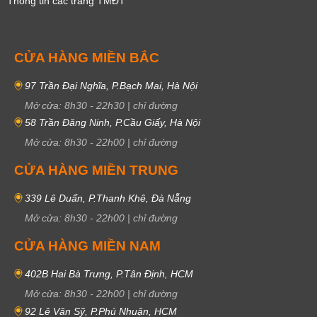
Thông tin các trang TMĐT
CỬA HÀNG MIỀN BẮC
97 Trần Đại Nghĩa, P.Bạch Mai, Hà Nội
Mở cửa:
8h30
-
22h30
|
chỉ đường
58 Trần Đăng Ninh, P.Cầu Giấy, Hà Nội
Mở cửa:
8h30
-
22h00
|
chỉ đường
CỬA HÀNG MIỀN TRUNG
339 Lê Duẩn, P.Thanh Khê, Đà Nẵng
Mở cửa:
8h30
-
22h00
|
chỉ đường
CỬA HÀNG MIỀN NAM
402B Hai Bà Trưng, P.Tân Định, HCM
Mở cửa:
8h30
-
22h00
|
chỉ đường
92 Lê Văn Sỹ, P.Phú Nhuận, HCM