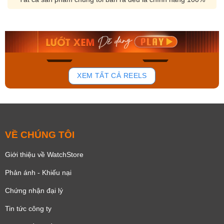
Orient Nam RA-
Casio Nam MTS-
AA0B05R19B
115D-1AVDF
9.480.000₫
2.823.000₫
8.058.000₫
2.399.550₫
Mua ngay
Mua ngay
168
93
XEM TẤT CẢ REELS
VỀ CHÚNG TÔI
Giới thiệu về WatchStore
Phản ánh - Khiếu nại
Chứng nhận đại lý
Tin tức công ty