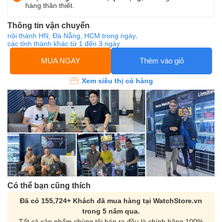
hàng thân thiết.
Thông tin vận chuyển
nội thành HN, Đà Nẵng, HCM trong ngày,
các tỉnh thành khác từ 1 đến 3 ngày
MUA NGAY
Thêm vào giỏ
Xem siêu thị có hàng
Có thể bạn cũng thích
Đã có 155,724+ Khách đã mua hàng tại WatchStore.vn
trong 5 năm qua.
Tất cả sản phẩm chúng tôi bán ra đều là chính hãng 100%