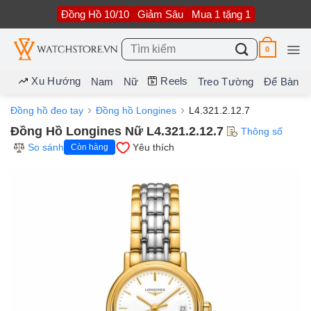
Bỏ
Đồng Hồ 10/10
Giảm Sâu
Mua 1 tặng 1
qua
nội
dung
Tìm
0
kiếm:
Xu Hướng
Reels
Nam
Nữ
Treo Tường
Để Bàn
Đồng hồ đeo tay
Đồng hồ Longines
L4.321.2.12.7
Đồng Hồ Longines Nữ L4.321.2.12.7
Thông số
So sánh
Yêu thích
Còn hàng