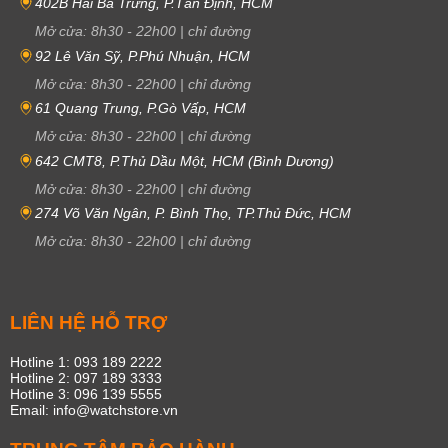
402B Hai Bà Trưng, P.Tân Định, HCM
Mở cửa:
8h30
-
22h00
|
chỉ đường
92 Lê Văn Sỹ, P.Phú Nhuận, HCM
Mở cửa:
8h30
-
22h00
|
chỉ đường
61 Quang Trung, P.Gò Vấp, HCM
Mở cửa:
8h30
-
22h00
|
chỉ đường
642 CMT8, P.Thủ Dầu Một, HCM (Bình Dương)
Mở cửa:
8h30
-
22h00
|
chỉ đường
274 Võ Văn Ngân, P. Bình Thọ, TP.Thủ Đức, HCM
Mở cửa:
8h30
-
22h00
|
chỉ đường
LIÊN HỆ HỖ TRỢ
Hotline 1: 093 189 2222
Hotline 2: 097 189 3333
Hotline 3: 096 139 5555
Email: info@watchstore.vn