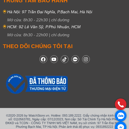
TRUNG TÂM BẢO HÀNH
Hà Nội: 97 Trần Đại Nghĩa, P.Bạch Mai, Hà Nội
Mở cửa:
8h30
-
22h30
|
chỉ đường
HCM: 92 Lê Văn Sỹ, P.Phú Nhuận, HCM
Mở cửa:
8h30
-
22h00
|
chỉ đường
THEO DÕI CHÚNG TÔI TẠI
©2020-2026 by WatchStore.vn. Hotline: 093.189.2222. Giấy chứng nhận kinh doanh
số: 0110563781, Ngày cấp: 07/12/2023, Nơi cấp: Sở Tài Chính Tp Hà Nội Phòng
ĐKKD và TCDN - CÔNG TY TNHH WS VIỆT NAM, trụ sở chính: 97 Trần Đại Nghĩa,
Phường Bạch Mai, TP Hà Nội. Phản ánh thái độ phục vụ: 0931892222