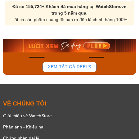
Đã có 155,724+ Khách đã mua hàng tại WatchStore.vn
trong 5 năm qua.
Tất cả sản phẩm chúng tôi bán ra đều là chính hãng 100%
Orient Nam RA-
Casio Nam MTS-
AA0B05R19B
115D-1AVDF
9.480.000₫
2.823.000₫
8.058.000₫
2.399.550₫
Mua ngay
Mua ngay
156
89
XEM TẤT CẢ REELS
VỀ CHÚNG TÔI
Giới thiệu về WatchStore
Phản ánh - Khiếu nại
Chứng nhận đại lý