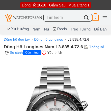
Bỏ
Đồng Hồ 10/10
Giảm Sâu
Mua 1 tặng 1
qua
nội
dung
Tìm
0
kiếm:
Xu Hướng
Reels
Nam
Nữ
Treo Tường
Để Bàn
Đồng hồ đeo tay
Đồng hồ Longines
L3.835.4.72.6
Đồng Hồ Longines Nam L3.835.4.72.6
Thông số
So sánh
Yêu thích
Còn hàng