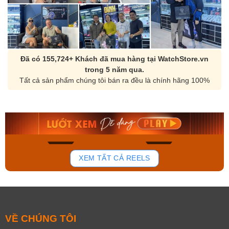
Đã có 155,724+ Khách đã mua hàng tại WatchStore.vn
trong 5 năm qua.
Tất cả sản phẩm chúng tôi bán ra đều là chính hãng 100%
Orient Nam RA-
Casio Nam MTS-
AA0B05R19B
115D-1AVDF
9.480.000₫
2.823.000₫
8.058.000₫
2.399.550₫
Mua ngay
Mua ngay
177
102
XEM TẤT CẢ REELS
VỀ CHÚNG TÔI