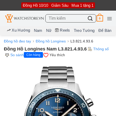
Bỏ
Đồng Hồ 10/10
Giảm Sâu
Mua 1 tặng 1
qua
nội
dung
Tìm
0
kiếm:
Xu Hướng
Reels
Nam
Nữ
Treo Tường
Để Bàn
Đồng hồ đeo tay
Đồng hồ Longines
L3.821.4.93.6
Đồng Hồ Longines Nam L3.821.4.93.6
Thông số
So sánh
Yêu thích
Còn hàng