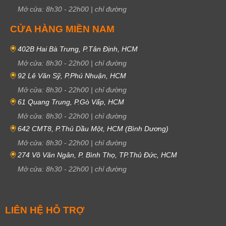
Mở cửa:
8h30
-
22h00
|
chỉ đường
CỬA HÀNG MIỀN NAM
402B Hai Bà Trưng, P.Tân Định, HCM
Mở cửa:
8h30
-
22h00
|
chỉ đường
92 Lê Văn Sỹ, P.Phú Nhuận, HCM
Mở cửa:
8h30
-
22h00
|
chỉ đường
61 Quang Trung, P.Gò Vấp, HCM
Mở cửa:
8h30
-
22h00
|
chỉ đường
642 CMT8, P.Thủ Dầu Một, HCM (Bình Dương)
Mở cửa:
8h30
-
22h00
|
chỉ đường
274 Võ Văn Ngân, P. Bình Thọ, TP.Thủ Đức, HCM
Mở cửa:
8h30
-
22h00
|
chỉ đường
LIÊN HỆ HỖ TRỢ