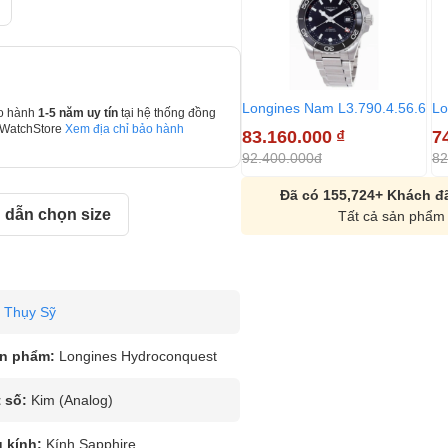
Longines Nam L3.790.4.56.6
Lo
o hành
1-5 năm uy tín
tại hệ thống đồng
 WatchStore
Xem địa chỉ bảo hành
83.160.000
₫
7
92.400.000đ
82
Đã có 155,724+ Khách đã
dẫn chọn size
Tất cả sản phẩm 
Thụy Sỹ
n phẩm:
Longines Hydroconquest
 số:
Kim (Analog)
u kính:
Kính Sapphire