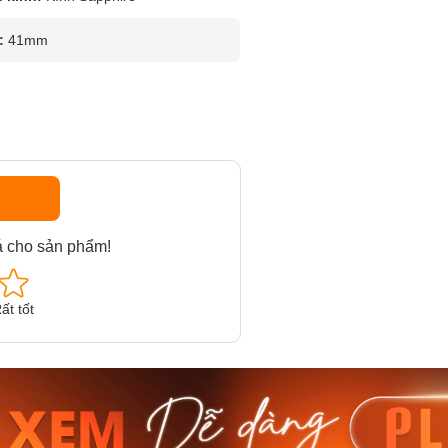
:
41mm
á cho sản phẩm!
ất tốt
am MTS-
Casio Nam MTS-
Casio U
VDF
RS100L-1AVDF
230EL-
₫
4.276.000₫
2.117.0
50₫
3.634.600₫
1.799.