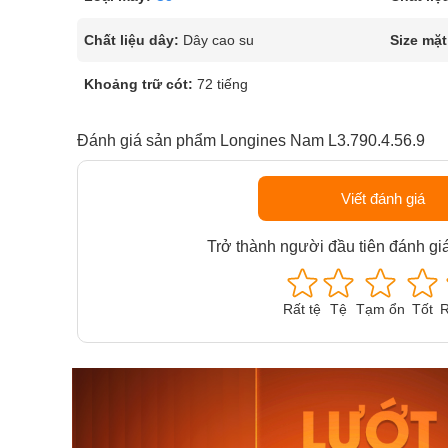
Chất liệu dây:
Dây cao su
Size mặt
Khoảng trữ cót:
72 tiếng
Đánh giá sản phẩm Longines Nam L3.790.4.56.9
Viết đánh giá
Trở thành người đầu tiên đánh gi
Rất tệ
Tệ
Tạm ổn
Tốt
R
Orient Nam RA-
Casio N
AA0B05R19B
115D-1A
9.480.000₫
2.823.000
8.058.000₫
2.399.5