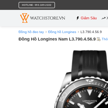
Bỏ
HOTLINE: 093.189.2222
qua
nội
dung
Giảm Sâu
Đồng hồ đeo tay
Đồng hồ Longines
L3.790.4.56.9
Đồng Hồ Longines Nam L3.790.4.56.9
Thô