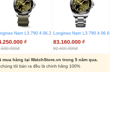
ngines Nam L3.790.4.06.2
Longines Nam L3.790.4.06.6
Longines Na
4.250.000
₫
83.160.000
₫
74.250.00
.500.000đ
92.400.000đ
82.500.000đ
 mua hàng tại WatchStore.vn trong 5 năm qua.
chúng tôi bán ra đều là chính hãng 100%