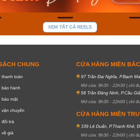
ay
Mua ngay
Mua 
95
49
XEM TẤT CẢ REELS
 SÁCH CHUNG
CỬA HÀNG MIỀN BẮ
 thanh toán
97 Trần Đại Nghĩa, P.Bạch Ma
Mở cửa:
8h30
-
22h30
|
chỉ đ
h bảo hành
58 Trần Đăng Ninh, P.Cầu Giấ
h bảo mật
Mở cửa:
8h30
-
22h00
|
chỉ đ
 vận chuyển
CỬA HÀNG MIỀN TR
đổi trả
339 Lê Duẩn, P.Thanh Khê, 
 về giá
Mở cửa:
8h30
-
22h00
|
chỉ đ