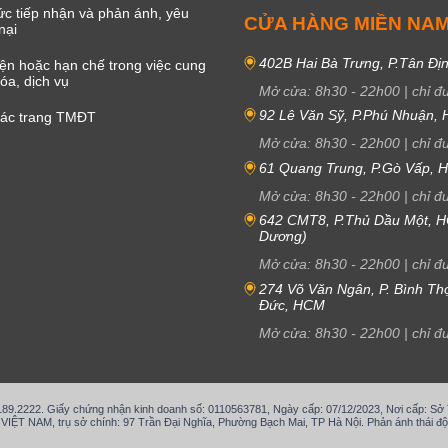
c tiếp nhận và phản ánh, yêu
CỬA HÀNG MIỀN NA
nại
402B Hai Bà Trưng, P.Tân Đị
iện hoặc hạn chế trong việc cung
óa, dịch vụ
Mở cửa:
8h30
-
22h00
|
chỉ đ
92 Lê Văn Sỹ, P.Phú Nhuận,
các trang TMĐT
Mở cửa:
8h30
-
22h00
|
chỉ đ
61 Quang Trung, P.Gò Vấp,
Mở cửa:
8h30
-
22h00
|
chỉ đ
642 CMT8, P.Thủ Dầu Một, H
Dương)
Mở cửa:
8h30
-
22h00
|
chỉ đ
274 Võ Văn Ngân, P. Bình Th
Đức, HCM
Mở cửa:
8h30
-
22h00
|
chỉ đ
.189.2222. Giấy chứng nhận kinh doanh số: 0110563781, Ngày cấp: 07/12/2023, Nơi cấp: S
T NAM, trụ sở chính: 97 Trần Đại Nghĩa, Phường Bạch Mai, TP Hà Nội. Phản ánh thái độ