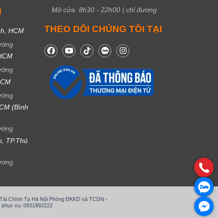
Mở cửa:
8h30
-
22h00
|
chỉ đường
M
THEO DÕI CHÚNG TÔI TẠI
nh, HCM
ường
 HCM
ường
 HCM
ường
CM (Bình
ường
ọ, TP.Thủ
ường
ở Tài Chính Tp Hà Nội Phòng ĐKKD và TCDN -
 phục vụ: 0931892222