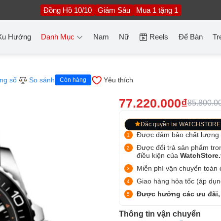
Đồng Hồ 10/10
Giảm Sâu
Mua 1 tặng 1
Xu Hướng
Danh Mục
Nam
Nữ
Reels
Để Bàn
Tr
ng số
So sánh
Yêu thích
Còn hàng
77.220.000₫
85.800.0
Đặc quyền tại WATCHSTORE
Được đảm bảo chất lượng
Được đổi trả sản phẩm tro
điều kiện của
WatchStore
Miễn phí vận chuyển toàn q
Giao hàng hỏa tốc (áp dụng
Được hưởng các ưu đãi,
Thông tin vận chuyển