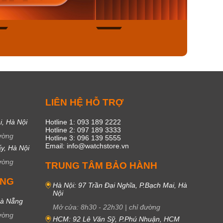
ngay
Mua ngay
Mua
50
20
C
LIÊN HỆ HỖ TRỢ
i, Hà Nội
Hotline 1: 093 189 2222
Hotline 2: 097 189 3333
ường
Hotline 3: 096 139 5555
Email: info@watchstore.vn
y, Hà Nội
ường
TRUNG TÂM BẢO HÀNH
UNG
Hà Nội: 97 Trần Đại Nghĩa, P.Bạch Mai, Hà
Nội
Đà Nẵng
Mở cửa:
8h30
-
22h30
|
chỉ đường
ường
HCM: 92 Lê Văn Sỹ, P.Phú Nhuận, HCM