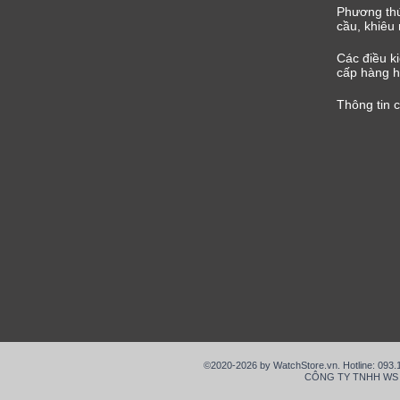
Phương thứ
cầu, khiêu 
Các điều k
cấp hàng h
Thông tin 
©2020-2026 by WatchStore.vn. Hotline: 093
CÔNG TY TNHH WS VIỆ