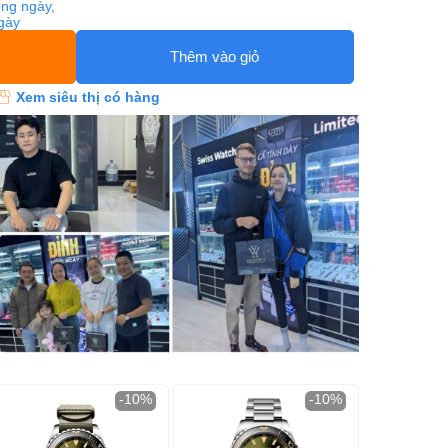
ng ngày,
ngày
Thêm vào giỏ
Xem siêu thị có hàng
-10%
-10%