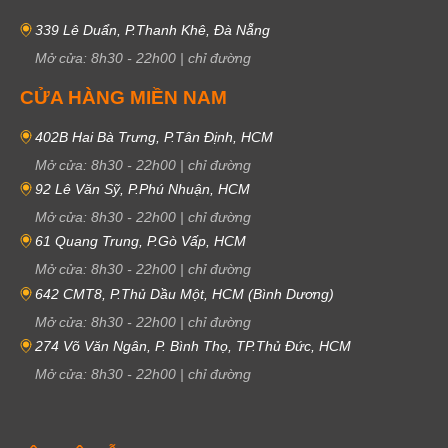
339 Lê Duẩn, P.Thanh Khê, Đà Nẵng
Mở cửa:
8h30
-
22h00
|
chỉ đường
CỬA HÀNG MIỀN NAM
402B Hai Bà Trưng, P.Tân Định, HCM
Mở cửa:
8h30
-
22h00
|
chỉ đường
92 Lê Văn Sỹ, P.Phú Nhuận, HCM
Mở cửa:
8h30
-
22h00
|
chỉ đường
61 Quang Trung, P.Gò Vấp, HCM
Mở cửa:
8h30
-
22h00
|
chỉ đường
642 CMT8, P.Thủ Dầu Một, HCM (Bình Dương)
Mở cửa:
8h30
-
22h00
|
chỉ đường
274 Võ Văn Ngân, P. Bình Thọ, TP.Thủ Đức, HCM
Mở cửa:
8h30
-
22h00
|
chỉ đường