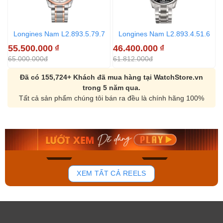
Longines Nam L2.893.5.79.7
Longines Nam L2.893.4.51.6
55.500.000
₫
46.400.000
₫
3
65.000.000đ
61.812.000đ
6
Đã có 155,724+ Khách đã mua hàng tại WatchStore.vn
trong 5 năm qua.
Tất cả sản phẩm chúng tôi bán ra đều là chính hãng 100%
Orient Nam RA-
Casio Nam MTS-
AA0B05R19B
115D-1AVDF
9.480.000₫
2.823.000₫
8.058.000₫
2.399.550₫
Mua ngay
Mua ngay
136
81
XEM TẤT CẢ REELS