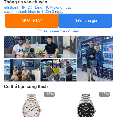
Thông tin vận chuyển
nội thành HN, Đà Nẵng, HCM trong ngày,
các tỉnh thành khác từ 1 đến 3 ngày
MUA NGAY
Thêm vào giỏ
Xem siêu thị có hàng
Có thể bạn cũng thích
-15%
-25%