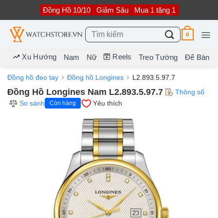
Bỏ
Đồng Hồ 10/10
Giảm Sâu
Mua 1 tặng 1
qua
nội
dung
Tìm
0
kiếm:
Xu Hướng
Reels
Nam
Nữ
Treo Tường
Để Bàn
Đồng hồ đeo tay
Đồng hồ Longines
L2.893.5.97.7
Đồng Hồ Longines Nam L2.893.5.97.7
Thông số
So sánh
Yêu thích
Còn hàng