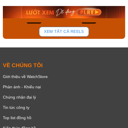
9.480.000₫
2.823.000₫
8.058.000₫
2.399.550₫
Mua ngay
Mua ngay
168
93
XEM TẤT CẢ REELS
VỀ CHÚNG TÔI
Giới thiệu về WatchStore
Phản ánh - Khiếu nại
Chứng nhận đại lý
Tin tức công ty
Top list đồng hồ