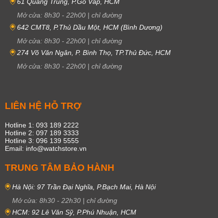
61 Quang Trung, P.Gò Vấp, HCM
Mở cửa:
8h30
-
22h00
|
chỉ đường
642 CMT8, P.Thủ Dầu Một, HCM (Bình Dương)
Mở cửa:
8h30
-
22h00
|
chỉ đường
274 Võ Văn Ngân, P. Bình Thọ, TP.Thủ Đức, HCM
Mở cửa:
8h30
-
22h00
|
chỉ đường
LIÊN HỆ HỖ TRỢ
Hotline 1: 093 189 2222
Hotline 2: 097 189 3333
Hotline 3: 096 139 5555
Email: info@watchstore.vn
TRUNG TÂM BẢO HÀNH
Hà Nội: 97 Trần Đại Nghĩa, P.Bạch Mai, Hà Nội
Mở cửa:
8h30
-
22h30
|
chỉ đường
HCM: 92 Lê Văn Sỹ, P.Phú Nhuận, HCM