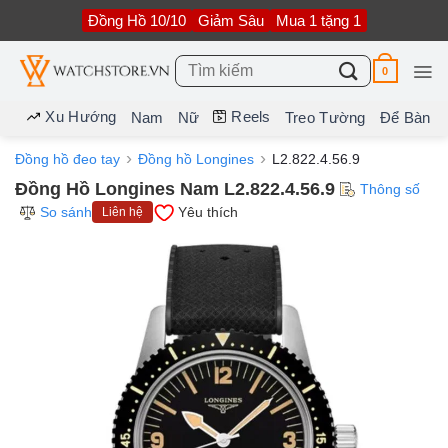
Bỏ
Đồng Hồ 10/10
Giảm Sâu
Mua 1 tặng 1
qua
nội
dung
Tìm
0
kiếm:
Xu Hướng
Reels
Nam
Nữ
Treo Tường
Để Bàn
Đồng hồ đeo tay
Đồng hồ Longines
L2.822.4.56.9
Đồng Hồ Longines Nam L2.822.4.56.9
Thông số
So sánh
Yêu thích
Liên hệ