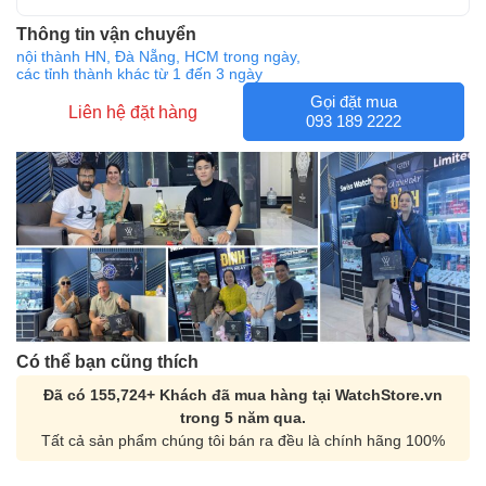
Thông tin vận chuyển
nội thành HN, Đà Nẵng, HCM trong ngày,
các tỉnh thành khác từ 1 đến 3 ngày
Gọi đặt mua
Liên hệ đặt hàng
093 189 2222
Có thể bạn cũng thích
Đã có 155,724+ Khách đã mua hàng tại WatchStore.vn
trong 5 năm qua.
Tất cả sản phẩm chúng tôi bán ra đều là chính hãng 100%
Orient Nam RA-
Casio Nam MTS-
AA0B05R19B
115D-1AVDF