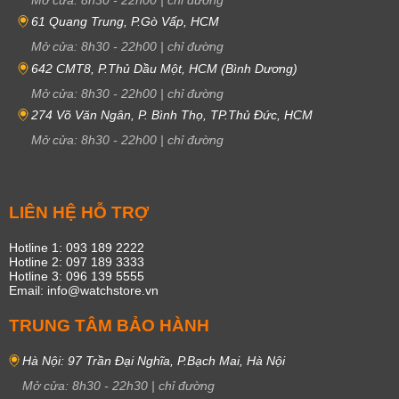
Mở cửa:
8h30
-
22h00
|
chỉ đường
61 Quang Trung, P.Gò Vấp, HCM
Mở cửa:
8h30
-
22h00
|
chỉ đường
642 CMT8, P.Thủ Dầu Một, HCM (Bình Dương)
Mở cửa:
8h30
-
22h00
|
chỉ đường
274 Võ Văn Ngân, P. Bình Thọ, TP.Thủ Đức, HCM
Mở cửa:
8h30
-
22h00
|
chỉ đường
LIÊN HỆ HỖ TRỢ
Hotline 1: 093 189 2222
Hotline 2: 097 189 3333
Hotline 3: 096 139 5555
Email: info@watchstore.vn
TRUNG TÂM BẢO HÀNH
Hà Nội: 97 Trần Đại Nghĩa, P.Bạch Mai, Hà Nội
Mở cửa:
8h30
-
22h30
|
chỉ đường