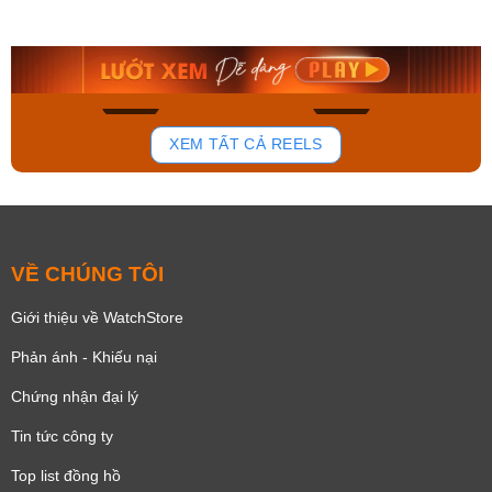
AA0B05R19B
115D-1AVDF
9.480.000₫
2.823.000₫
8.058.000₫
2.399.550₫
Mua ngay
Mua ngay
132
80
XEM TẤT CẢ REELS
VỀ CHÚNG TÔI
Giới thiệu về WatchStore
Phản ánh - Khiếu nại
Chứng nhận đại lý
Tin tức công ty
Top list đồng hồ