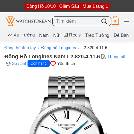
Bỏ
Đồng Hồ 10/10
Giảm Sâu
Mua 1 tặng 1
qua
nội
dung
Tìm
0
kiếm:
Xu Hướng
Reels
Nam
Nữ
Treo Tường
Để Bàn
Đồng hồ đeo tay
Đồng hồ Longines
L2.820.4.11.6
Đồng Hồ Longines Nam L2.820.4.11.6
Thông số
So sánh
Yêu thích
Còn hàng