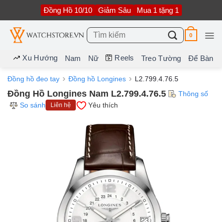
Bỏ
Đồng Hồ 10/10
Giảm Sâu
Mua 1 tặng 1
qua
nội
dung
Tìm
0
kiếm:
Xu Hướng
Reels
Nam
Nữ
Treo Tường
Để Bàn
Đồng hồ đeo tay
Đồng hồ Longines
L2.799.4.76.5
Đồng Hồ Longines Nam L2.799.4.76.5
Thông số
So sánh
Yêu thích
Liên hệ