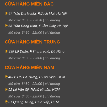
CỬA HÀNG MIỀN BẮC
97 Trần Đại Nghĩa, P.Bạch Mai, Hà Nội
Mở cửa:
8h30
-
22h30
|
chỉ đường
58 Trần Đăng Ninh, P.Cầu Giấy, Hà Nội
Mở cửa:
8h30
-
22h00
|
chỉ đường
CỬA HÀNG MIỀN TRUNG
339 Lê Duẩn, P.Thanh Khê, Đà Nẵng
Mở cửa:
8h30
-
22h00
|
chỉ đường
CỬA HÀNG MIỀN NAM
402B Hai Bà Trưng, P.Tân Định, HCM
Mở cửa:
8h30
-
22h00
|
chỉ đường
92 Lê Văn Sỹ, P.Phú Nhuận, HCM
Mở cửa:
8h30
-
22h00
|
chỉ đường
61 Quang Trung, P.Gò Vấp, HCM