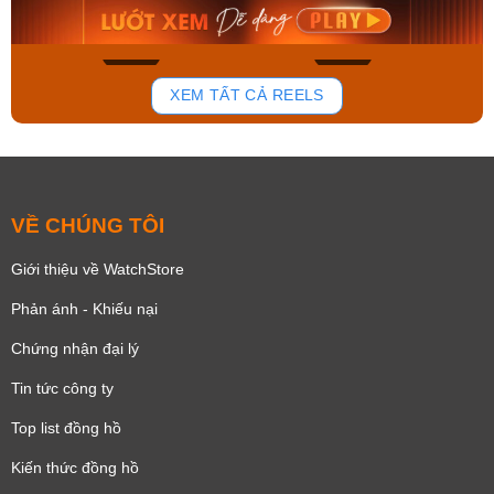
Mua ngay
Mua ngay
168
94
XEM TẤT CẢ REELS
VỀ CHÚNG TÔI
Giới thiệu về WatchStore
Phản ánh - Khiếu nại
Chứng nhận đại lý
Tin tức công ty
Top list đồng hồ
Kiến thức đồng hồ