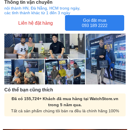
Thông tin vận chuyển
nội thành HN, Đà Nẵng, HCM trong ngày,
các tỉnh thành khác từ 1 đến 3 ngày
Gọi đặt mua
Liên hệ đặt hàng
093 189 2222
Có thể bạn cũng thích
Đã có 155,724+ Khách đã mua hàng tại WatchStore.vn
trong 5 năm qua.
Tất cả sản phẩm chúng tôi bán ra đều là chính hãng 100%
Orient Nam RA-
Casio Nam MTS-
AA0B05R19B
115D-1AVDF
9.480.000₫
2.823.000₫
8.058.000₫
2.399.550₫