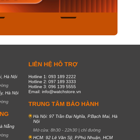
ngay
Mua ngay
Mua
49
17
C
LIÊN HỆ HỖ TRỢ
i, Hà Nội
Hotline 1: 093 189 2222
Hotline 2: 097 189 3333
ường
Hotline 3: 096 139 5555
Email: info@watchstore.vn
y, Hà Nội
ường
TRUNG TÂM BẢO HÀNH
UNG
Hà Nội: 97 Trần Đại Nghĩa, P.Bạch Mai, Hà
Nội
Đà Nẵng
Mở cửa:
8h30
-
22h30
|
chỉ đường
ường
HCM: 92 Lê Văn Sỹ, P.Phú Nhuận, HCM