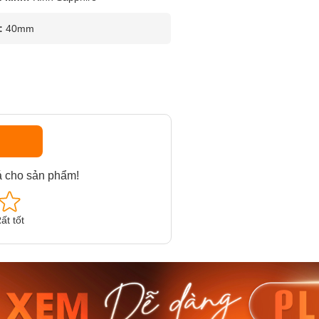
:
40mm
á cho sản phẩm!
ất tốt
am MTS-
Casio Nam MTS-
Casio U
VDF
RS100L-1AVDF
230EL-
₫
4.276.000₫
2.117.0
50₫
3.634.600₫
1.799.