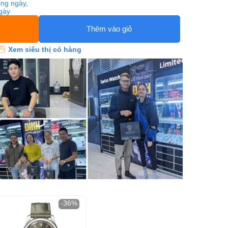
ng ngày,
ngày
Thêm vào giỏ
Xem siêu thị có hàng
-36%