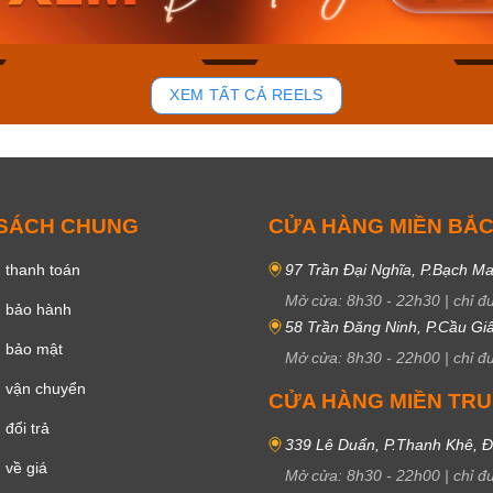
ay
Mua ngay
Mua 
84
43
XEM TẤT CẢ REELS
 SÁCH CHUNG
CỬA HÀNG MIỀN BẮ
 thanh toán
97 Trần Đại Nghĩa, P.Bạch Ma
Mở cửa:
8h30
-
22h30
|
chỉ đ
h bảo hành
58 Trần Đăng Ninh, P.Cầu Giấ
h bảo mật
Mở cửa:
8h30
-
22h00
|
chỉ đ
 vận chuyển
CỬA HÀNG MIỀN TR
đổi trả
339 Lê Duẩn, P.Thanh Khê, 
 về giá
Mở cửa:
8h30
-
22h00
|
chỉ đ