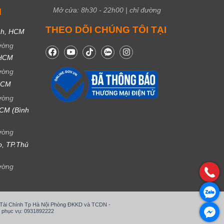
Mở cửa:
8h30
-
22h00
|
chỉ đường
M
THEO DÕI CHÚNG TÔI TẠI
nh, HCM
ường
 HCM
ường
 HCM
ường
CM (Bình
ường
ọ, TP.Thủ
ường
ở Tài Chính Tp Hà Nội Phòng ĐKKD và TCDN -
 phục vụ: 0931892222