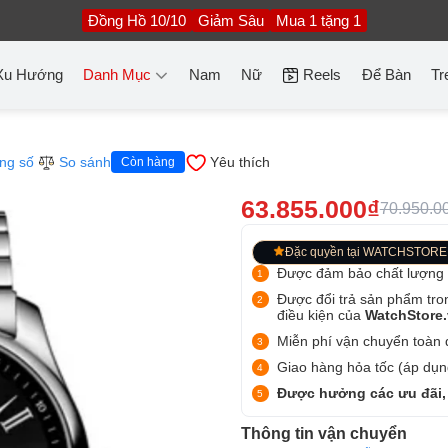
Đồng Hồ 10/10
Giảm Sâu
Mua 1 tặng 1
Xu Hướng
Danh Mục
Nam
Nữ
Reels
Để Bàn
Tr
ng số
So sánh
Yêu thích
Còn hàng
63.855.000₫
70.950.0
Đặc quyền tại WATCHSTORE
Được đảm bảo chất lượng
Được đổi trả sản phẩm tro
điều kiện của
WatchStore
Miễn phí vận chuyển toàn q
Giao hàng hỏa tốc (áp dụng
Được hưởng các ưu đãi,
Thông tin vận chuyển