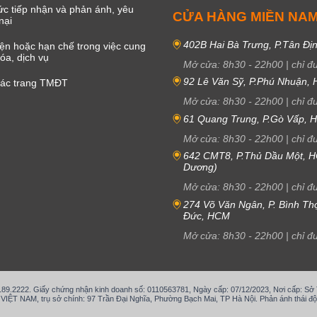
c tiếp nhận và phản ánh, yêu
CỬA HÀNG MIỀN NA
nại
402B Hai Bà Trưng, P.Tân Đị
iện hoặc hạn chế trong việc cung
óa, dịch vụ
Mở cửa:
8h30
-
22h00
|
chỉ đ
92 Lê Văn Sỹ, P.Phú Nhuận,
các trang TMĐT
Mở cửa:
8h30
-
22h00
|
chỉ đ
61 Quang Trung, P.Gò Vấp,
Mở cửa:
8h30
-
22h00
|
chỉ đ
642 CMT8, P.Thủ Dầu Một, H
Dương)
Mở cửa:
8h30
-
22h00
|
chỉ đ
274 Võ Văn Ngân, P. Bình Th
Đức, HCM
Mở cửa:
8h30
-
22h00
|
chỉ đ
.189.2222. Giấy chứng nhận kinh doanh số: 0110563781, Ngày cấp: 07/12/2023, Nơi cấp: S
T NAM, trụ sở chính: 97 Trần Đại Nghĩa, Phường Bạch Mai, TP Hà Nội. Phản ánh thái độ