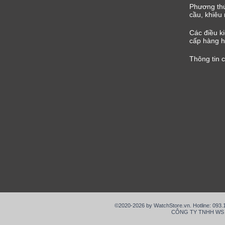
Phương thứ
cầu, khiêu 
Các điều k
cấp hàng h
Thông tin 
©2020-2026 by WatchStore.vn. Hotline: 093
CÔNG TY TNHH WS VIỆ