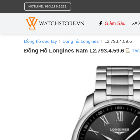
Bỏ
HOTLINE: 093.189.2222
qua
nội
dung
Giảm Sâu
Đồng hồ đeo tay
Đồng hồ Longines
L2.793.4.59.6
Đồng Hồ Longines Nam L2.793.4.59.6
Thô