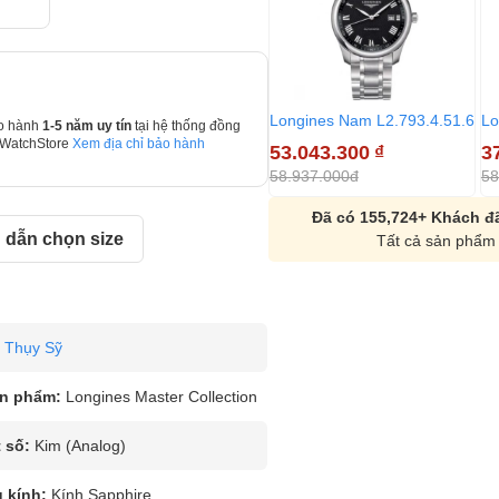
Longines Nam L2.793.4.51.6
Lo
o hành
1-5 năm uy tín
tại hệ thống đồng
 WatchStore
Xem địa chỉ bảo hành
53.043.300
₫
3
58.937.000đ
58
Đã có 155,724+ Khách đã
dẫn chọn size
Tất cả sản phẩm 
Thụy Sỹ
n phẩm:
Longines Master Collection
 số:
Kim (Analog)
u kính:
Kính Sapphire