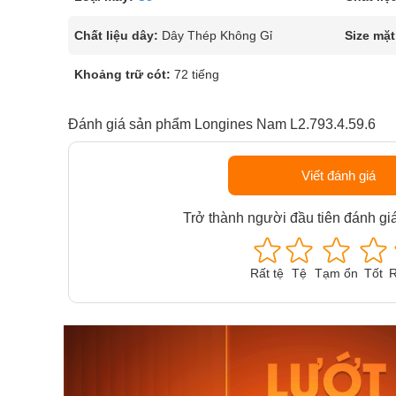
Chất liệu dây:
Dây Thép Không Gỉ
Size mặt
Khoảng trữ cót:
72 tiếng
Đánh giá sản phẩm Longines Nam L2.793.4.59.6
Viết đánh giá
Trở thành người đầu tiên đánh gi
Rất tệ
Tệ
Tạm ổn
Tốt
R
Orient Nam RA-
Casio N
AA0B05R19B
115D-1A
9.480.000₫
2.823.000
8.058.000₫
2.399.5