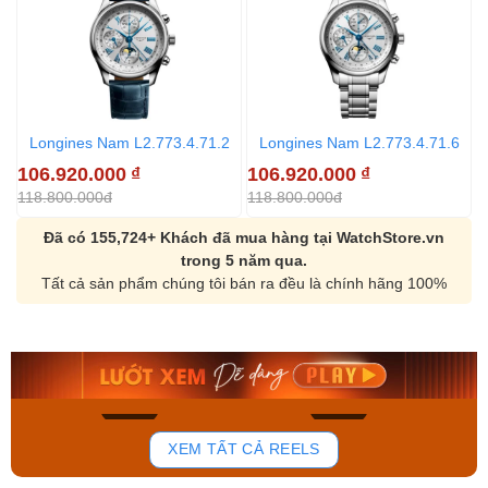
Longines Nam L2.773.4.71.2
Longines Nam L2.773.4.71.6
106.920.000
₫
106.920.000
₫
118.800.000đ
118.800.000đ
Đã có 155,724+ Khách đã mua hàng tại WatchStore.vn
trong 5 năm qua.
Tất cả sản phẩm chúng tôi bán ra đều là chính hãng 100%
Orient Nam RA-
Casio Nam MTS-
AA0B05R19B
115D-1AVDF
9.480.000₫
2.823.000₫
8.058.000₫
2.399.550₫
Mua ngay
Mua ngay
168
94
XEM TẤT CẢ REELS