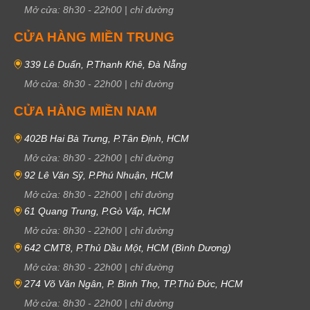
Mở cửa:
8h30
-
22h00
|
chỉ đường
CỬA HÀNG MIỀN TRUNG
339 Lê Duẩn, P.Thanh Khê, Đà Nẵng
Mở cửa:
8h30
-
22h00
|
chỉ đường
CỬA HÀNG MIỀN NAM
402B Hai Bà Trưng, P.Tân Định, HCM
Mở cửa:
8h30
-
22h00
|
chỉ đường
92 Lê Văn Sỹ, P.Phú Nhuận, HCM
Mở cửa:
8h30
-
22h00
|
chỉ đường
61 Quang Trung, P.Gò Vấp, HCM
Mở cửa:
8h30
-
22h00
|
chỉ đường
642 CMT8, P.Thủ Dầu Một, HCM (Bình Dương)
Mở cửa:
8h30
-
22h00
|
chỉ đường
274 Võ Văn Ngân, P. Bình Thọ, TP.Thủ Đức, HCM
Mở cửa:
8h30
-
22h00
|
chỉ đường