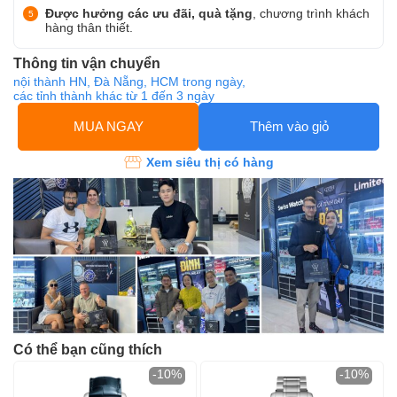
Được hưởng các ưu đãi, quà tặng
, chương trình khách
hàng thân thiết.
Thông tin vận chuyển
nội thành HN, Đà Nẵng, HCM trong ngày,
các tỉnh thành khác từ 1 đến 3 ngày
MUA NGAY
Thêm vào giỏ
Xem siêu thị có hàng
Có thể bạn cũng thích
-10%
-10%