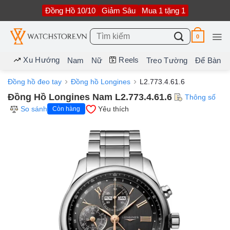
Bỏ
Đồng Hồ 10/10
Giảm Sâu
Mua 1 tặng 1
qua
nội
dung
Tìm
0
kiếm:
Xu Hướng
Reels
Nam
Nữ
Treo Tường
Để Bàn
Đồng hồ đeo tay
Đồng hồ Longines
L2.773.4.61.6
Đồng Hồ Longines Nam L2.773.4.61.6
Thông số
So sánh
Yêu thích
Còn hàng