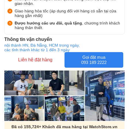
giao nhận.
Giao hàng hỏa tốc (áp dụng đối với hàng có sẵn tại cửa
hàng gần nhất)
Được hưởng các ưu đãi, quà tặng
, chương trình khách
hàng thân thiết.
Thông tin vận chuyển
nội thành HN, Đà Nẵng, HCM trong ngày,
các tỉnh thành khác từ 1 đến 3 ngày
Gọi đặt mua
Liên hệ đặt hàng
093 189 2222
Đã có 155,724+ Khách đã mua hàng tại WatchStore.vn