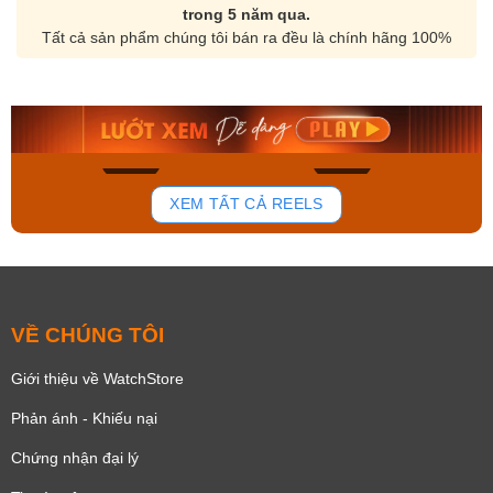
trong 5 năm qua.
Tất cả sản phẩm chúng tôi bán ra đều là chính hãng 100%
Orient Nam RA-
Casio Nam MTS-
AA0B05R19B
115D-1AVDF
9.480.000₫
2.823.000₫
8.058.000₫
2.399.550₫
Mua ngay
Mua ngay
179
102
XEM TẤT CẢ REELS
VỀ CHÚNG TÔI
Giới thiệu về WatchStore
Phản ánh - Khiếu nại
Chứng nhận đại lý