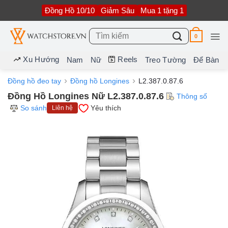
Bỏ
Đồng Hồ 10/10
Giảm Sâu
Mua 1 tặng 1
qua
nội
dung
Tìm
0
kiếm:
Xu Hướng
Reels
Nam
Nữ
Treo Tường
Để Bàn
Đồng hồ đeo tay
Đồng hồ Longines
L2.387.0.87.6
Đồng Hồ Longines Nữ L2.387.0.87.6
Thông số
So sánh
Yêu thích
Liên hệ