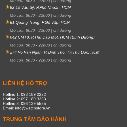
Mở cửa:
8h30
-
22h00
|
chỉ đường
92 Lê Văn Sỹ, P.Phú Nhuận, HCM
Mở cửa:
8h30
-
22h00
|
chỉ đường
61 Quang Trung, P.Gò Vấp, HCM
Mở cửa:
8h30
-
22h00
|
chỉ đường
642 CMT8, P.Thủ Dầu Một, HCM (Bình Dương)
Mở cửa:
8h30
-
22h00
|
chỉ đường
274 Võ Văn Ngân, P. Bình Thọ, TP.Thủ Đức, HCM
Mở cửa:
8h30
-
22h00
|
chỉ đường
LIÊN HỆ HỖ TRỢ
Hotline 1: 093 189 2222
Hotline 2: 097 189 3333
Hotline 3: 096 139 5555
Email: info@watchstore.vn
TRUNG TÂM BẢO HÀNH