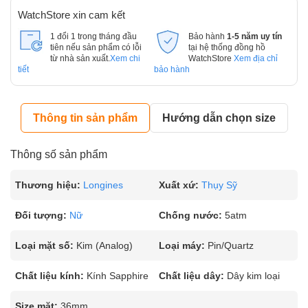
WatchStore xin cam kết
1 đổi 1 trong tháng đầu
Bảo hành
1-5 năm uy tín
tiên nếu sản phẩm có lỗi
tại hệ thống đồng hồ
từ nhà sản xuất.
Xem chi
WatchStore
Xem địa chỉ
tiết
bảo hành
Thông tin sản phẩm
Hướng dẫn chọn size
Thông số sản phẩm
Thương hiệu:
Longines
Xuất xứ:
Thụy Sỹ
Đối tượng:
Nữ
Chống nước:
5atm
Loại mặt số:
Kim (Analog)
Loại máy:
Pin/Quartz
Chất liệu kính:
Kính Sapphire
Chất liệu dây:
Dây kim loại
Size mặt:
36mm