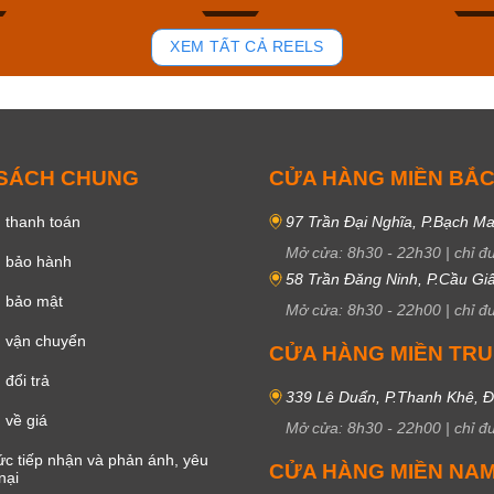
82
39
XEM TẤT CẢ REELS
 SÁCH CHUNG
CỬA HÀNG MIỀN BẮ
 thanh toán
97 Trần Đại Nghĩa, P.Bạch Ma
Mở cửa:
8h30
-
22h30
|
chỉ đ
h bảo hành
58 Trần Đăng Ninh, P.Cầu Giấ
h bảo mật
Mở cửa:
8h30
-
22h00
|
chỉ đ
 vận chuyển
CỬA HÀNG MIỀN TR
đổi trả
339 Lê Duẩn, P.Thanh Khê, 
 về giá
Mở cửa:
8h30
-
22h00
|
chỉ đ
c tiếp nhận và phản ánh, yêu
CỬA HÀNG MIỀN NA
nại