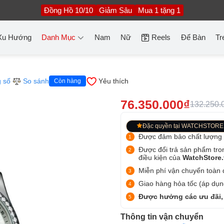
Đồng Hồ 10/10
Giảm Sâu
Mua 1 tặng 1
Xu Hướng
Danh Mục
Nam
Nữ
Reels
Để Bàn
Tr
 số
So sánh
Yêu thích
Còn hàng
76.350.000₫
132.250.
Đặc quyền tại WATCHSTORE
Được đảm bảo chất lượng
Được đổi trả sản phẩm tro
điều kiện của
WatchStore
Miễn phí vận chuyển toàn q
Giao hàng hỏa tốc (áp dụng
Được hưởng các ưu đãi,
Thông tin vận chuyển