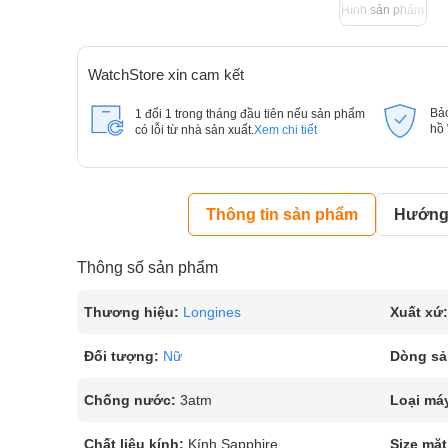
Hình sản phẩm
WatchStore xin cam kết
Bả
1 đổi 1 trong tháng đầu tiên nếu sản phẩm
hồ
có lỗi từ nhà sản xuất.
Xem chi tiết
Thông tin sản phẩm
Hướng 
Thông số sản phẩm
Thương hiệu:
Longines
Xuất xứ:
Đối tượng:
Nữ
Dòng sả
Chống nước:
3atm
Loại má
Chất liệu kính:
Kính Sapphire
Size mặt