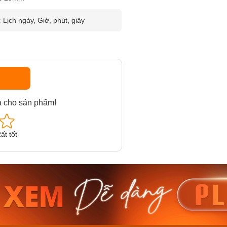
:
Lịch ngày, Giờ, phút, giây
á cho sản phẩm!
ất tốt
am MTS-
Casio Nam MTS-
Casio U
VDF
RS100L-1AVDF
230EL-
₫
4.276.000₫
2.117.0
50₫
3.634.600₫
1.799.
ay
Mua ngay
Mua 