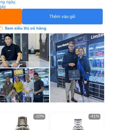
ng ngày,
ngày
Thêm vào giỏ
Xem siêu thị có hàng
-10%
-41%