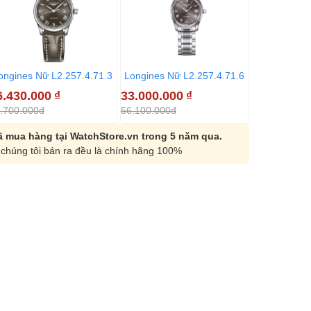
ongines Nữ L2.257.4.71.3
Longines Nữ L2.257.4.71.6
Longines Nữ
6.430.000
₫
33.000.000
₫
56.430.00
.700.000đ
56.100.000đ
62.700.000đ
 mua hàng tại WatchStore.vn trong 5 năm qua.
chúng tôi bán ra đều là chính hãng 100%