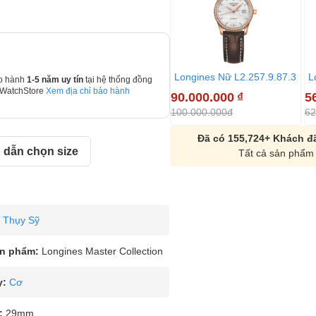
Longines Nữ L2.257.9.87.3
L
o hành
1-5 năm uy tín
tại hệ thống đồng
 WatchStore
Xem địa chỉ bảo hành
90.000.000
₫
5
100.000.000đ
62
Đã có 155,724+ Khách đã
dẫn chọn size
Tất cả sản phẩm 
Thụy Sỹ
n phẩm:
Longines Master Collection
y:
Cơ
:
29mm