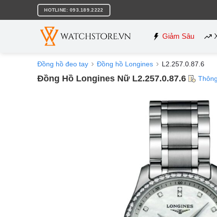
Bỏ
HOTLINE: 093.189.2222
qua
nội
dung
Giảm Sâu
Đồng hồ đeo tay
Đồng hồ Longines
L2.257.0.87.6
Đồng Hồ Longines Nữ L2.257.0.87.6
Thông