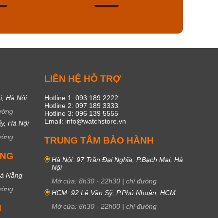
47
17
C
LIÊN HỆ HỖ TRỢ
i, Hà Nội
Hotline 1: 093 189 2222
Hotline 2: 097 189 3333
ường
Hotline 3: 096 139 5555
Email: info@watchstore.vn
y, Hà Nội
ường
TRUNG TÂM BẢO HÀNH
UNG
Hà Nội: 97 Trần Đại Nghĩa, P.Bạch Mai, Hà
Nội
Đà Nẵng
Mở cửa:
8h30
-
22h30
|
chỉ đường
ường
HCM: 92 Lê Văn Sỹ, P.Phú Nhuận, HCM
Mở cửa:
8h30
-
22h00
|
chỉ đường
M