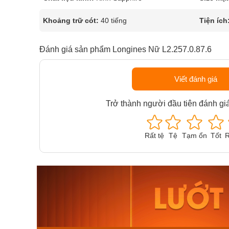
Khoảng trữ cót:
40 tiếng
Tiện ích
Đánh giá sản phẩm Longines Nữ L2.257.0.87.6
Viết đánh giá
Trở thành người đầu tiên đánh gi
Rất tệ
Tệ
Tạm ổn
Tốt
R
Orient Nam RA-
Casio N
AA0B05R19B
115D-1A
9.480.000₫
2.823.000
8.058.000₫
2.399.5
Mua ngay
Mua ng