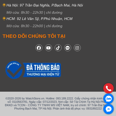
Hà Nội: 97 Trần Đại Nghĩa, P.Bạch Mai, Hà Nội
Mở cửa:
8h30
-
22h30
|
chỉ đường
HCM: 92 Lê Văn Sỹ, P.Phú Nhuận, HCM
Mở cửa:
8h30
-
22h00
|
chỉ đường
THEO DÕI CHÚNG TÔI TẠI
©2020-2026 by WatchStore.vn. Hotline: 093.189.2222. Giấy chứng nhận kinh doanh
số: 0110563781, Ngày cấp: 07/12/2023, Nơi cấp: Sở Tài Chính Tp Hà Nội Phòng
ĐKKD và TCDN - CÔNG TY TNHH WS VIỆT NAM, trụ sở chính: 97 Trần Đại Nghĩa,
Phường Bạch Mai, TP Hà Nội. Phản ánh thái độ phục vụ: 0931892222