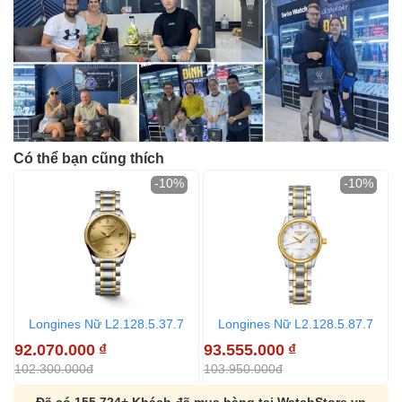
Có thể bạn cũng thích
-10%
-10%
Longines Nữ L2.128.5.37.7
Longines Nữ L2.128.5.87.7
92.070.000
₫
93.555.000
₫
7
102.300.000đ
103.950.000đ
8