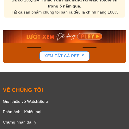
Đã có 155,724+ Khách đã mua hàng tại WatchStore.vn
trong 5 năm qua.
Tất cả sản phẩm chúng tôi bán ra đều là chính hãng 100%
Orient Nam RA-
Casio Nam MTS-
AA0B05R19B
115D-1AVDF
9.480.000₫
2.823.000₫
8.058.000₫
2.399.550₫
Mua ngay
Mua ngay
181
102
XEM TẤT CẢ REELS
VỀ CHÚNG TÔI
Giới thiệu về WatchStore
Phản ánh - Khiếu nại
Chứng nhận đại lý