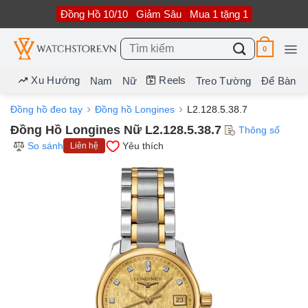
Bỏ
Đồng Hồ 10/10
Giảm Sâu
Mua 1 tặng 1
qua
nội
dung
Tìm
0
kiếm:
Xu Hướng
Reels
Nam
Nữ
Treo Tường
Để Bàn
Đồng hồ đeo tay
Đồng hồ Longines
L2.128.5.38.7
Đồng Hồ Longines Nữ L2.128.5.38.7
Thông số
So sánh
Yêu thích
Liên hệ