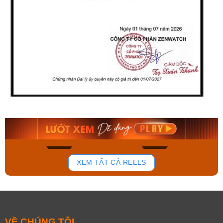
Orient Nam RA-
Casio Nam MTS-
AA0B05R19B
115D-1AVDF
9.480.000₫
2.823.000₫
8.058.000₫
2.399.550₫
Mua ngay
Mua ngay
194
110
XEM TẤT CẢ REELS
VỀ CHÚNG TÔI