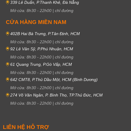
339 Lê Duẩn, P.Thanh Khê, Đà Nẵng
Mở cửa:
8h30
-
22h00
|
chỉ đường
CỬA HÀNG MIỀN NAM
402B Hai Bà Trưng, P.Tân Định, HCM
Mở cửa:
8h30
-
22h00
|
chỉ đường
92 Lê Văn Sỹ, P.Phú Nhuận, HCM
Mở cửa:
8h30
-
22h00
|
chỉ đường
61 Quang Trung, P.Gò Vấp, HCM
Mở cửa:
8h30
-
22h00
|
chỉ đường
642 CMT8, P.Thủ Dầu Một, HCM (Bình Dương)
Mở cửa:
8h30
-
22h00
|
chỉ đường
274 Võ Văn Ngân, P. Bình Thọ, TP.Thủ Đức, HCM
Mở cửa:
8h30
-
22h00
|
chỉ đường
LIÊN HỆ HỖ TRỢ