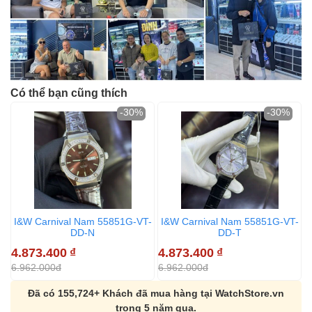
Có thể bạn cũng thích
-30%
-30%
I&W Carnival Nam 55851G-VT-
I&W Carnival Nam 55851G-VT-
DD-N
DD-T
4.873.400
₫
4.873.400
₫
4
6.962.000đ
6.962.000đ
6
Đã có 155,724+ Khách đã mua hàng tại WatchStore.vn
trong 5 năm qua.