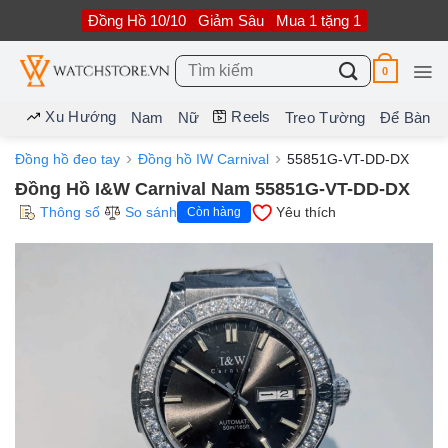
Bỏ
Đồng Hồ 10/10
Giảm Sâu
Mua 1 tặng 1
qua
nội
dung
Tìm
0
kiếm:
Xu Hướng
Reels
Nam
Nữ
Treo Tường
Để Bàn
Đồng hồ đeo tay
Đồng hồ IW Carnival
55851G-VT-DD-DX
Đồng Hồ I&W Carnival Nam 55851G-VT-DD-DX
Thông số
So sánh
Yêu thích
Còn hàng