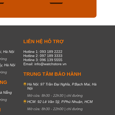
49
17
C
LIÊN HỆ HỖ TRỢ
i, Hà Nội
Hotline 1: 093 189 2222
Hotline 2: 097 189 3333
ường
Hotline 3: 096 139 5555
Email: info@watchstore.vn
y, Hà Nội
ường
TRUNG TÂM BẢO HÀNH
UNG
Hà Nội: 97 Trần Đại Nghĩa, P.Bạch Mai, Hà
Nội
Đà Nẵng
Mở cửa:
8h30
-
22h30
|
chỉ đường
ường
HCM: 92 Lê Văn Sỹ, P.Phú Nhuận, HCM
Mở cửa:
8h30
-
22h00
|
chỉ đường
M