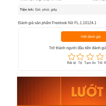
Tiện ích:
Giờ, phút, giây
Đánh giá sản phẩm Freelook Nữ FL.1.10124.1
Viết đánh giá
Trở thành người đầu tiên đánh gi
Rất tệ
Tệ
Tạm ổn
Tốt
R
Orient Nam RA-
Casio N
AA0B05R19B
115D-1A
9.480.000₫
2.823.000
8.058.000₫
2.399.5
Mua ngay
Mua ng