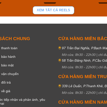
85
44
XEM TẤT CẢ REELS
 SÁCH CHUNG
CỬA HÀNG MIỀN BẮ
 thanh toán
97 Trần Đại Nghĩa, P.Bạch Ma
Mở cửa:
8h30
-
22h30
|
chỉ đ
h bảo hành
58 Trần Đăng Ninh, P.Cầu Giấ
h bảo mật
Mở cửa:
8h30
-
22h00
|
chỉ đ
 vận chuyển
CỬA HÀNG MIỀN TR
đổi trả
339 Lê Duẩn, P.Thanh Khê, 
 về giá
Mở cửa:
8h30
-
22h00
|
chỉ đ
c tiếp nhận và phản ánh, yêu
CỬA HÀNG MIỀN NA
nại