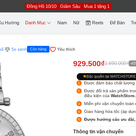
Đồng Hồ 10/10
Giảm Sâu
Mua 1 tặng 1
Xu Hướng
Danh Mục
Nam
Nữ
Reels
Để Bàn
Tr
số
So sánh
Yêu thích
Còn hàng
929.500₫
1.690.000₫
-4
Đặc quyền tại WATCHSTORE
Được đảm bảo chất lượng
Được đổi trả sản phẩm tro
điều kiện của
WatchStore
Miễn phí vận chuyển toàn q
Giao hàng hỏa tốc (áp dụng
Được hưởng các ưu đãi,
Thông tin vận chuyển