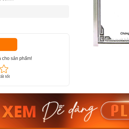
á cho sản phẩm!
ất tốt
am MTS-
Casio Nam MTS-
Casio U
VDF
RS100L-1AVDF
230EL-
₫
4.276.000₫
2.117.0
50₫
3.634.600₫
1.799.
ay
Mua ngay
Mua 