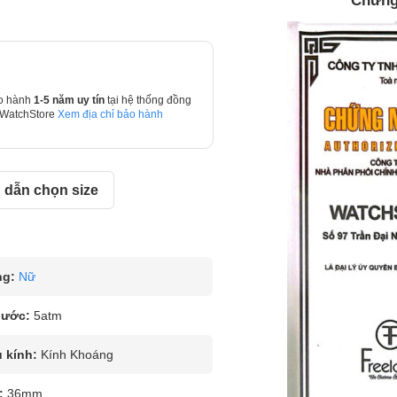
Chứng 
o hành
1-5 năm uy tín
tại hệ thống đồng
 WatchStore
Xem địa chỉ bảo hành
dẫn chọn size
ng:
Nữ
nước:
5atm
u kính:
Kính Khoáng
:
36mm