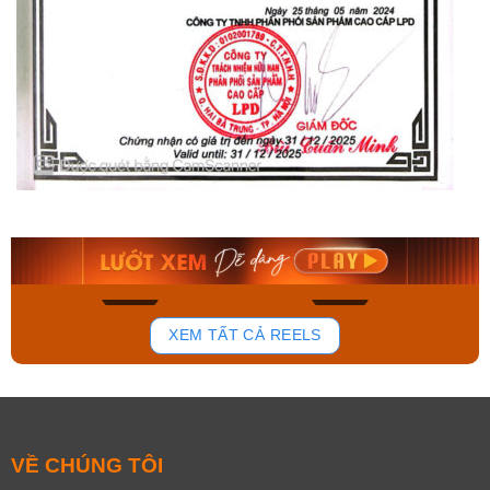
Orient Nam RA-
Casio Nam MTS-
AA0B05R19B
115D-1AVDF
9.480.000₫
2.823.000₫
8.058.000₫
2.399.550₫
Mua ngay
Mua ngay
168
95
XEM TẤT CẢ REELS
VỀ CHÚNG TÔI