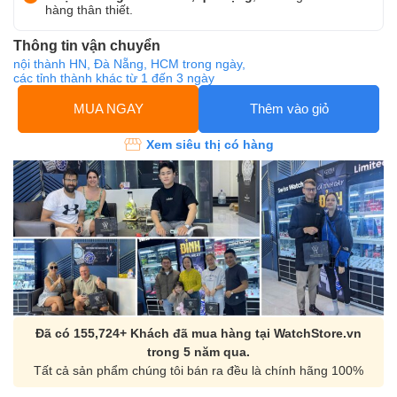
hàng thân thiết.
Thông tin vận chuyển
nội thành HN, Đà Nẵng, HCM trong ngày,
các tỉnh thành khác từ 1 đến 3 ngày
MUA NGAY
Thêm vào giỏ
Xem siêu thị có hàng
Đã có 155,724+ Khách đã mua hàng tại WatchStore.vn
trong 5 năm qua.
Tất cả sản phẩm chúng tôi bán ra đều là chính hãng 100%