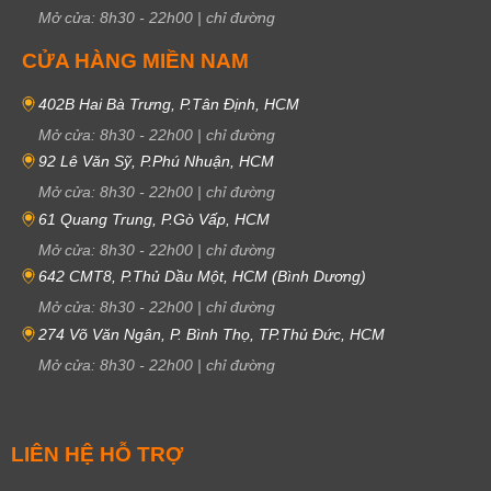
Mở cửa:
8h30
-
22h00
|
chỉ đường
CỬA HÀNG MIỀN NAM
402B Hai Bà Trưng, P.Tân Định, HCM
Mở cửa:
8h30
-
22h00
|
chỉ đường
92 Lê Văn Sỹ, P.Phú Nhuận, HCM
Mở cửa:
8h30
-
22h00
|
chỉ đường
61 Quang Trung, P.Gò Vấp, HCM
Mở cửa:
8h30
-
22h00
|
chỉ đường
642 CMT8, P.Thủ Dầu Một, HCM (Bình Dương)
Mở cửa:
8h30
-
22h00
|
chỉ đường
274 Võ Văn Ngân, P. Bình Thọ, TP.Thủ Đức, HCM
Mở cửa:
8h30
-
22h00
|
chỉ đường
LIÊN HỆ HỖ TRỢ