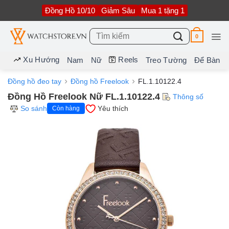
Bỏ
Đồng Hồ 10/10
Giảm Sâu
Mua 1 tặng 1
qua
nội
dung
Tìm
0
kiếm:
Xu Hướng
Reels
Nam
Nữ
Treo Tường
Để Bàn
Đồng hồ đeo tay
Đồng hồ Freelook
FL.1.10122.4
Đồng Hồ Freelook Nữ FL.1.10122.4
Thông số
So sánh
Yêu thích
Còn hàng