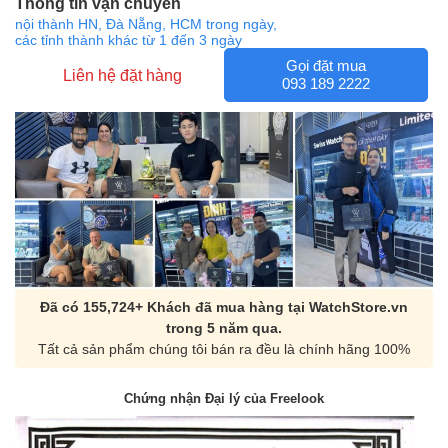
Thông tin vận chuyển
nội thành HN, Đà Nẵng, HCM trong ngày,
các tỉnh thành khác từ 1 đến 3 ngày
Gọi đặt mua
Liên hệ đặt hàng
093 189 2222
Đã có 155,724+ Khách đã mua hàng tại WatchStore.vn
trong 5 năm qua.
Tất cả sản phẩm chúng tôi bán ra đều là chính hãng 100%
Chứng nhận Đại lý của Freelook