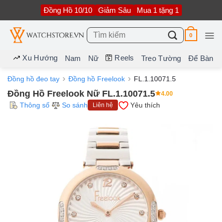
Bỏ
Đồng Hồ 10/10
Giảm Sâu
Mua 1 tặng 1
qua
nội
dung
Tìm
0
kiếm:
Xu Hướng
Reels
Nam
Nữ
Treo Tường
Để Bàn
Đồng hồ đeo tay
Đồng hồ Freelook
FL.1.10071.5
Đồng Hồ Freelook Nữ FL.1.10071.5
4.00
Thông số
So sánh
Yêu thích
Liên hệ