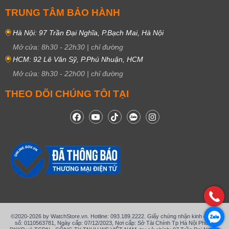
TRUNG TÂM BẢO HÀNH
Hà Nội: 97 Trần Đại Nghĩa, P.Bạch Mai, Hà Nội
Mở cửa:
8h30
-
22h30
|
chỉ đường
HCM: 92 Lê Văn Sỹ, P.Phú Nhuận, HCM
Mở cửa:
8h30
-
22h00
|
chỉ đường
THEO DÕI CHÚNG TÔI TẠI
©2020-2026 by WatchStore.vn. Hotline: 093.189.2222. Giấy chứng nhận kinh doanh
số: 0110563781, Ngày cấp: 07/12/2023, Nơi cấp: Sở Tài Chính Tp Hà Nội Phòng