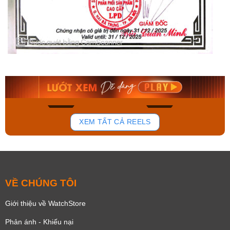
Orient Nam RA-
Casio Nam MTS-
AA0B05R19B
115D-1AVDF
9.480.000₫
2.823.000₫
8.058.000₫
2.399.550₫
Mua ngay
Mua ngay
168
96
XEM TẤT CẢ REELS
VỀ CHÚNG TÔI
Giới thiệu về WatchStore
Phản ánh - Khiếu nại