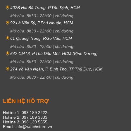
402B Hai Bà Trưng, P.Tân Định, HCM
Mở cửa:
8h30
-
22h00
|
chỉ đường
92 Lê Văn Sỹ, P.Phú Nhuận, HCM
Mở cửa:
8h30
-
22h00
|
chỉ đường
61 Quang Trung, P.Gò Vấp, HCM
Mở cửa:
8h30
-
22h00
|
chỉ đường
642 CMT8, P.Thủ Dầu Một, HCM (Bình Dương)
Mở cửa:
8h30
-
22h00
|
chỉ đường
274 Võ Văn Ngân, P. Bình Thọ, TP.Thủ Đức, HCM
Mở cửa:
8h30
-
22h00
|
chỉ đường
LIÊN HỆ HỖ TRỢ
Hotline 1: 093 189 2222
Hotline 2: 097 189 3333
Hotline 3: 096 139 5555
Email: info@watchstore.vn