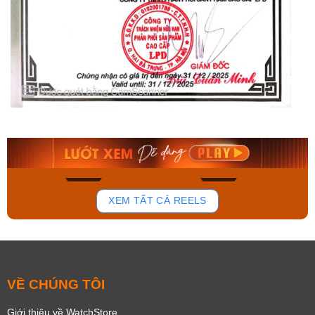
Orient Nam RA-
Casio Nam MTS-
AA0B05R19B
115D-1AVDF
9.480.000₫
2.823.000₫
8.058.000₫
2.399.550₫
Mua ngay
Mua ngay
186
104
XEM TẤT CẢ REELS
VỀ CHÚNG TÔI
Giới thiệu về WatchStore