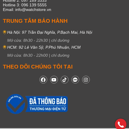
Hotline 2: 097 189 3333
Hotline 3: 096 139 5555
Email: info@watchstore.vn
TRUNG TÂM BẢO HÀNH
Hà Nội: 97 Trần Đại Nghĩa, P.Bạch Mai, Hà Nội
Mở cửa:
8h30
-
22h30
|
chỉ đường
HCM: 92 Lê Văn Sỹ, P.Phú Nhuận, HCM
Mở cửa:
8h30
-
22h00
|
chỉ đường
THEO DÕI CHÚNG TÔI TẠI