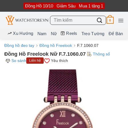
Bỏ
Đồng Hồ 10/10
Giảm Sâu
Mua 1 tặng 1
qua
nội
dung
Tìm
0
kiếm:
Xu Hướng
Reels
Nam
Nữ
Treo Tường
Để Bàn
Đồng hồ đeo tay
Đồng hồ Freelook
F.7.1060.07
Đồng Hồ Freelook Nữ F.7.1060.07
Thông số
So sánh
Yêu thích
Liên hệ