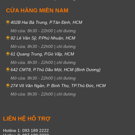
CỬA HÀNG MIỀN NAM
402B Hai Bà Trưng, P.Tân Định, HCM
Mở cửa:
8h30
-
22h00
|
chỉ đường
92 Lê Văn Sỹ, P.Phú Nhuận, HCM
Mở cửa:
8h30
-
22h00
|
chỉ đường
61 Quang Trung, P.Gò Vấp, HCM
Mở cửa:
8h30
-
22h00
|
chỉ đường
642 CMT8, P.Thủ Dầu Một, HCM (Bình Dương)
Mở cửa:
8h30
-
22h00
|
chỉ đường
274 Võ Văn Ngân, P. Bình Thọ, TP.Thủ Đức, HCM
Mở cửa:
8h30
-
22h00
|
chỉ đường
LIÊN HỆ HỖ TRỢ
Hotline 1: 093 189 2222