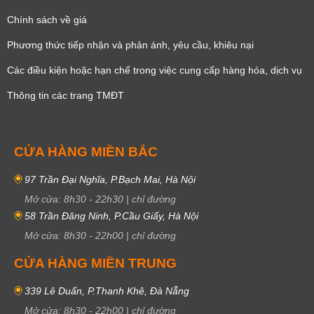
Chính sách về giá
Phương thức tiếp nhận và phản ánh, yêu cầu, khiêu nại
Các điều kiện hoặc hạn chế trong việc cung cấp hàng hóa, dịch vụ
Thông tin các trang TMĐT
CỬA HÀNG MIỀN BẮC
97 Trần Đại Nghĩa, P.Bạch Mai, Hà Nội
Mở cửa:
8h30
-
22h30
|
chỉ đường
58 Trần Đăng Ninh, P.Cầu Giấy, Hà Nội
Mở cửa:
8h30
-
22h00
|
chỉ đường
CỬA HÀNG MIỀN TRUNG
339 Lê Duẩn, P.Thanh Khê, Đà Nẵng
Mở cửa:
8h30
-
22h00
|
chỉ đường