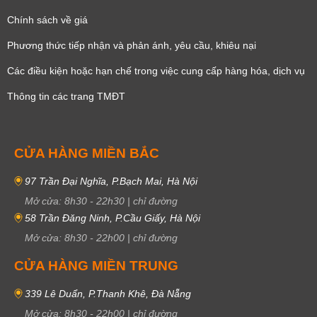
Chính sách về giá
Phương thức tiếp nhận và phản ánh, yêu cầu, khiêu nại
Các điều kiện hoặc hạn chế trong việc cung cấp hàng hóa, dịch vụ
Thông tin các trang TMĐT
CỬA HÀNG MIỀN BẮC
97 Trần Đại Nghĩa, P.Bạch Mai, Hà Nội
Mở cửa:
8h30
-
22h30
|
chỉ đường
58 Trần Đăng Ninh, P.Cầu Giấy, Hà Nội
Mở cửa:
8h30
-
22h00
|
chỉ đường
CỬA HÀNG MIỀN TRUNG
339 Lê Duẩn, P.Thanh Khê, Đà Nẵng
Mở cửa:
8h30
-
22h00
|
chỉ đường