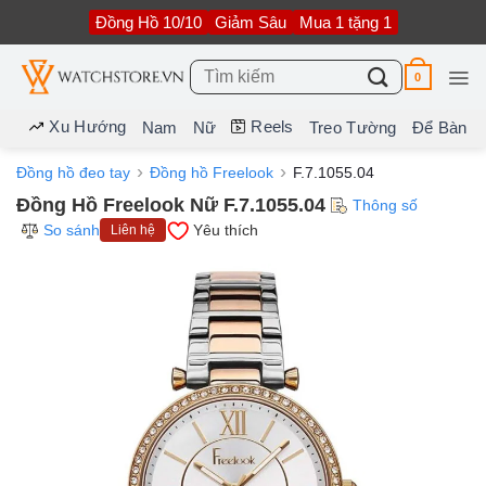
Bỏ
Đồng Hồ 10/10
Giảm Sâu
Mua 1 tặng 1
qua
nội
dung
Tìm
0
kiếm:
Xu Hướng
Reels
Nam
Nữ
Treo Tường
Để Bàn
Đồng hồ đeo tay
Đồng hồ Freelook
F.7.1055.04
Đồng Hồ Freelook Nữ F.7.1055.04
Thông số
So sánh
Yêu thích
Liên hệ