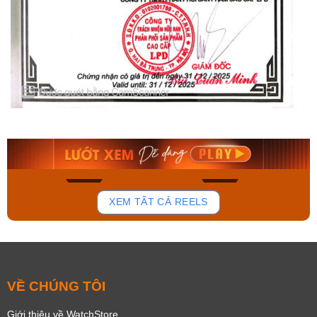
Orient Nam RA-
Casio Nam MTS-
AA0B05R19B
115D-1AVDF
9.480.000₫
2.823.000₫
8.058.000₫
2.399.550₫
Mua ngay
Mua ngay
155
89
XEM TẤT CẢ REELS
VỀ CHÚNG TÔI
Giới thiệu về WatchStore