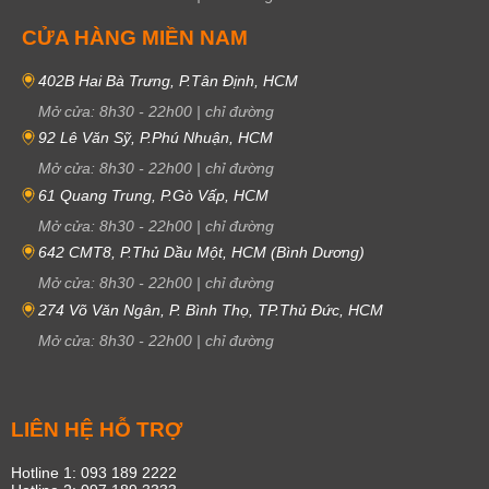
CỬA HÀNG MIỀN NAM
402B Hai Bà Trưng, P.Tân Định, HCM
Mở cửa:
8h30
-
22h00
|
chỉ đường
92 Lê Văn Sỹ, P.Phú Nhuận, HCM
Mở cửa:
8h30
-
22h00
|
chỉ đường
61 Quang Trung, P.Gò Vấp, HCM
Mở cửa:
8h30
-
22h00
|
chỉ đường
642 CMT8, P.Thủ Dầu Một, HCM (Bình Dương)
Mở cửa:
8h30
-
22h00
|
chỉ đường
274 Võ Văn Ngân, P. Bình Thọ, TP.Thủ Đức, HCM
Mở cửa:
8h30
-
22h00
|
chỉ đường
LIÊN HỆ HỖ TRỢ
Hotline 1: 093 189 2222