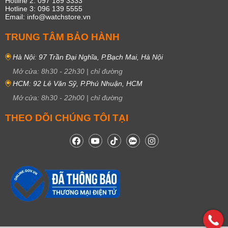
Hotline 2: 097 189 3333
Hotline 3: 096 139 5555
Email: info@watchstore.vn
TRUNG TÂM BẢO HÀNH
Hà Nội: 97 Trần Đại Nghĩa, P.Bạch Mai, Hà Nội
Mở cửa:
8h30
-
22h30
|
chỉ đường
HCM: 92 Lê Văn Sỹ, P.Phú Nhuận, HCM
Mở cửa:
8h30
-
22h00
|
chỉ đường
THEO DÕI CHÚNG TÔI TẠI