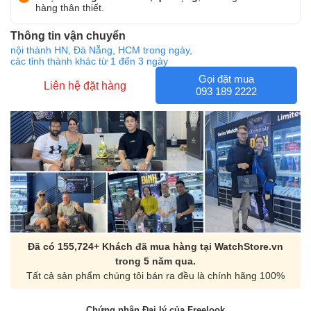
hàng thân thiết.
Thông tin vận chuyển
nội thành HN, Đà Nẵng, HCM trong ngày,
các tỉnh thành khác từ 1 đến 3 ngày
Gọi đặt mua
Liên hệ đặt hàng
093 189 2222
Đã có 155,724+ Khách đã mua hàng tại WatchStore.vn
trong 5 năm qua.
Tất cả sản phẩm chúng tôi bán ra đều là chính hãng 100%
Chứng nhận Đại lý của Freelook