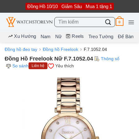
Bỏ
Đồng Hồ 10/10
Giảm Sâu
Mua 1 tặng 1
qua
nội
dung
Tìm
0
kiếm:
Xu Hướng
Reels
Nam
Nữ
Treo Tường
Để Bàn
Đồng hồ đeo tay
Đồng hồ Freelook
F.7.1052.04
Đồng Hồ Freelook Nữ F.7.1052.04
Thông số
So sánh
Yêu thích
Liên hệ