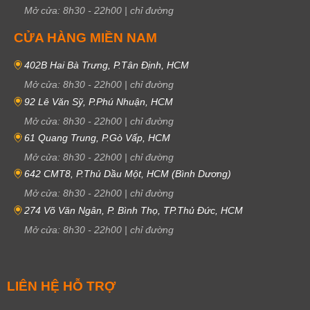
Mở cửa:
8h30
-
22h00
|
chỉ đường
CỬA HÀNG MIỀN NAM
402B Hai Bà Trưng, P.Tân Định, HCM
Mở cửa:
8h30
-
22h00
|
chỉ đường
92 Lê Văn Sỹ, P.Phú Nhuận, HCM
Mở cửa:
8h30
-
22h00
|
chỉ đường
61 Quang Trung, P.Gò Vấp, HCM
Mở cửa:
8h30
-
22h00
|
chỉ đường
642 CMT8, P.Thủ Dầu Một, HCM (Bình Dương)
Mở cửa:
8h30
-
22h00
|
chỉ đường
274 Võ Văn Ngân, P. Bình Thọ, TP.Thủ Đức, HCM
Mở cửa:
8h30
-
22h00
|
chỉ đường
LIÊN HỆ HỖ TRỢ