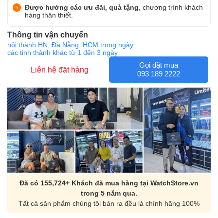
Được hưởng các ưu đãi, quà tặng
, chương trình khách
hàng thân thiết.
Thông tin vận chuyển
nội thành HN, Đà Nẵng, HCM trong ngày,
các tỉnh thành khác từ 1 đến 3 ngày
Gọi đặt mua
Liên hệ đặt hàng
093 189 2222
Đã có 155,724+ Khách đã mua hàng tại WatchStore.vn
trong 5 năm qua.
Tất cả sản phẩm chúng tôi bán ra đều là chính hãng 100%