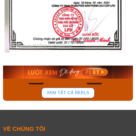
Orient Nam RA-
Casio Nam MTS-
AA0B05R19B
115D-1AVDF
9.480.000₫
2.823.000₫
8.058.000₫
2.399.550₫
Mua ngay
Mua ngay
140
83
XEM TẤT CẢ REELS
VỀ CHÚNG TÔI